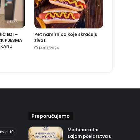
IĆ EDI –
Pet namirnica koje skraćuju
CK PJESMA
život
LKANU
14/01/2024
Preporučujemo
Međunarodni
ovid-19
sajam pčelarstva u