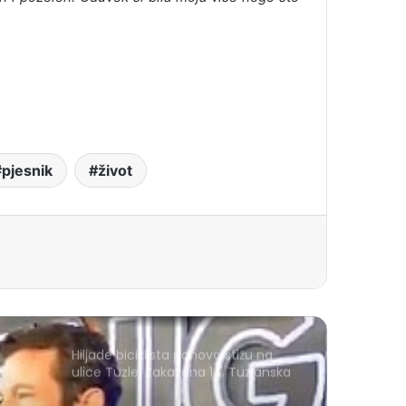
pjesnik
život
Hiljade biciklista ponovo stižu na
ulice Tuzle: Zakazana 14. Tuzlanska
biciklijada