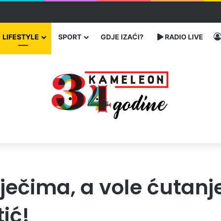
u SAD-u: Više od 25.000 zaraženih
LIFESTYLE
SPORT
GDJE IZAĆI?
RADIO LIVE
riječima, a vole ćutan
ić!