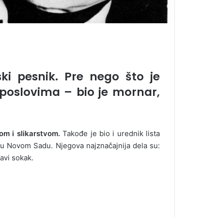
ki pesnik. Pre nego što je
poslovima – bio je
mornar,
om i slikarstvom.
Takođe je bio i urednik lista
 u Novom Sadu. Njegova najznačajnija dela su:
avi sokak.