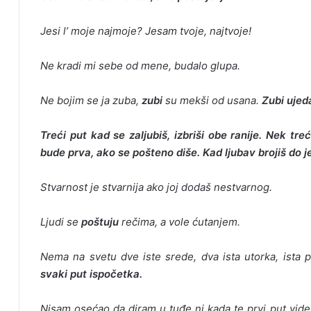
Jesi l’ moje najmoje? Jesam tvoje, najtvoje!
Ne kradi mi sebe od mene, budalo glupa.
Ne bojim se ja zuba,
zubi
su mekši od usana.
Zubi ujed
Treći put kad se zaljubiš, izbriši obe ranije. Nek t
bude prva, ako se pošteno diše. Kad ljubav brojiš do j
Stvarnost je stvarnija ako joj dodaš nestvarnog.
Ljudi se
poštuju
rečima, a vole ćutanjem.
Nema na svetu dve iste srede, dva ista utorka, ista 
svaki put ispočetka.
Nisam osećao da diram u tuđe ni kada te prvi put vide