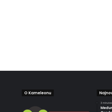
O Kameleonu
Najnov
3 minutes
Međun