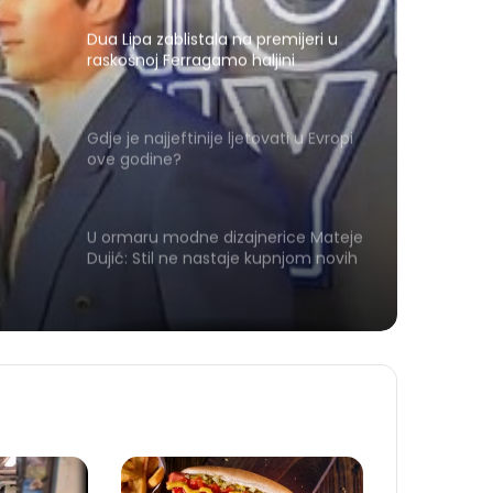
Dua Lipa zablistala na premijeri u
raskošnoj Ferragamo haljini
Gdje je najjeftinije ljetovati u Evropi
ove godine?
U ormaru modne dizajnerice Mateje
Dujić: Stil ne nastaje kupnjom novih
stvari