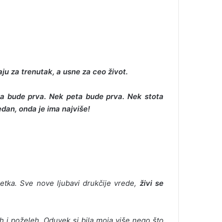
aju za trenutak, a usne za ceo život.
reća bude prva. Nek peta bude prva. Nek stota
edan, onda je ima najviše!
petka. Sve nove ljubavi drukčije vrede,
živi se
h i poželeh. Oduvek si bila moja više nego što