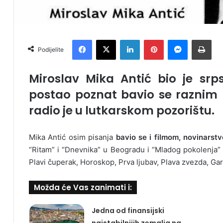
Facebook
X
LinkedIn
Pinterest
Messenger
Print
Podijelite
Miroslav Mika Antić
bio je srps
postao poznat bavio se raznim 
radio je u lutkarskom pozorištu.
Mika Antić osim pisanja
bavio se i filmom, novinarstv
“Ritam” i “Dnevnika” u Beogradu i “Mladog pokolenja”
Plavi čuperak, Horoskop, Prva ljubav, Plava zvezda, Gar
Možda će Vas zanimati i:
Jedna od finansijski