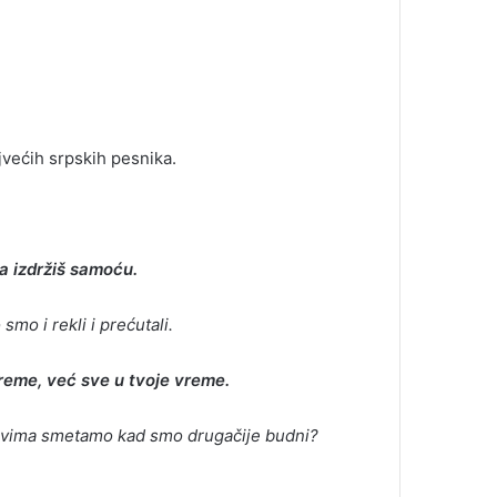
jvećih srpskih pesnika.
a izdržiš samoću.
smo i rekli i prećutali.
vreme, već sve u tvoje vreme.
 svima smetamo kad smo drugačije budni?