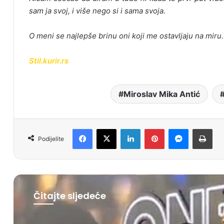
sam ja svoj, i više nego si i sama svoja.
O meni se najlepše brinu oni koji me ostavljaju na miru.
Stil.kurir.rs
Miroslav Mika Antić
Facebook
X
LinkedIn
Pinterest
Messenger
Print
Podijelite
Čitajte sljedeće