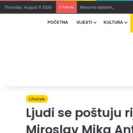
Thursday, August 6 2026
U fokusu
Masovna epidemija parazita 
POČETNA
VIJESTI
KULTURA
Lifestyle
Ljudi se poštuju 
Miroslav Mika Ant