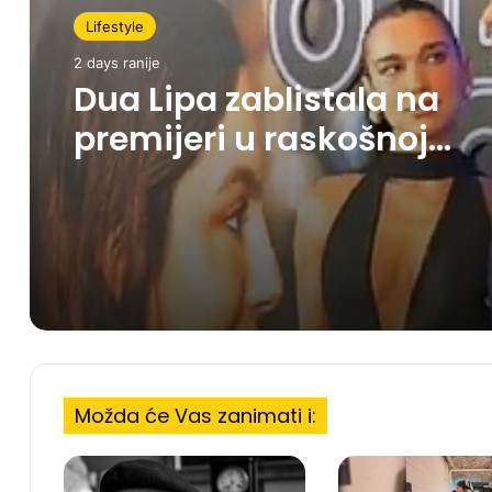
Lifestyle
2 days ranije
Dua Lipa zablistala na
premijeri u raskošnoj
Ferragamo haljini
Možda će Vas zanimati i: