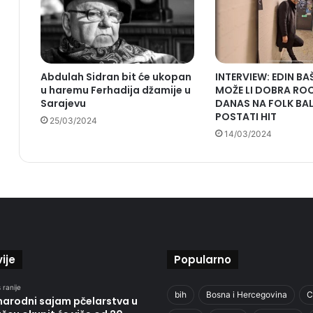
Abdulah Sidran bit će ukopan
INTERVIEW: EDIN BAŠ
u haremu Ferhadija džamije u
MOŽE LI DOBRA RO
Sarajevu
DANAS NA FOLK BA
POSTATI HIT
25/03/2024
14/03/2024
ije
Popularno
 ranije
bih
Bosna i Hercegovina
C
arodni sajam pčelarstva u