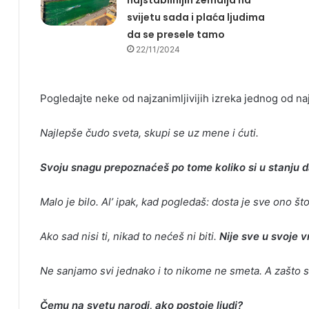
najstabilnijih zemalja na
svijetu sada i plaća ljudima
da se presele tamo
22/11/2024
Pogledajte neke od najzanimljivijih izreka jednog od na
Najlepše čudo sveta, skupi se uz mene i ćuti.
Svoju snagu prepoznaćeš po tome koliko si u stanju d
Malo je bilo. Al’ ipak, kad pogledaš: dosta je sve ono što 
Ako sad nisi ti, nikad to nećeš ni biti.
Nije sve u svoje 
Ne sanjamo svi jednako i to nikome ne smeta. A zašto
Čemu na svetu narodi, ako postoje ljudi?