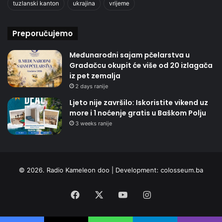
tuzlanski kanton
ukrajina
vrijeme
Preporučujemo
Međunarodni sajam pčelarstva u
Gradačcu okupit će više od 20 izlagača
iz pet zemalja
2 days ranije
Ljeto nije završilo: Iskoristite vikend uz
more i 1 noćenje gratis u Baškom Polju
3 weeks ranije
© 2026. Radio Kameleon doo | Development:
colosseum.ba
Facebook
X
YouTube
Instagram