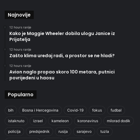
Najnovije
12 hours ranije
Kako je Maggie Wheeler dobila ulogu Janice iz
Prijatelja
12 hours ranije
Zašto klima uređaj radi, a prostor se ne hladi?
12 hours ranije
Avion naglo propao skoro 100 metara, putnici
povrijeđeni u haosu
Popularno
bih
Bosna i Hercegovina
Covid-19
fokus
fudbal
istaknuto
izrael
kameleon
koronavirus
milorad dodik
policija
predsjednik
rusija
sarajevo
tuzla