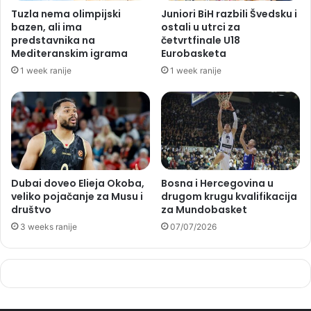
Tuzla nema olimpijski
Juniori BiH razbili Švedsku i
bazen, ali ima
ostali u utrci za
predstavnika na
četvrtfinale U18
Mediteranskim igrama
Eurobasketa
1 week ranije
1 week ranije
Dubai doveo Elieja Okoba,
Bosna i Hercegovina u
veliko pojačanje za Musu i
drugom krugu kvalifikacija
društvo
za Mundobasket
3 weeks ranije
07/07/2026