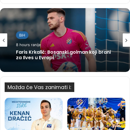
BiH
8 hours ranije
Faris Krkalić: Bosanski golman koji brani
za Ilves u Evropi
Možda će Vas zanimati i: