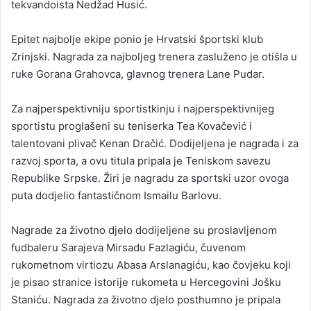
tekvandoista Nedžad Husić.
Epitet najbolje ekipe ponio je Hrvatski športski klub
Zrinjski. Nagrada za najboljeg trenera zasluženo je otišla u
ruke Gorana Grahovca, glavnog trenera Lane Pudar.
Za najperspektivniju sportistkinju i najperspektivnijeg
sportistu proglašeni su teniserka Tea Kovačević i
talentovani plivač Kenan Dračić. Dodijeljena je nagrada i za
razvoj sporta, a ovu titula pripala je Teniskom savezu
Republike Srpske. Žiri je nagradu za sportski uzor ovoga
puta dodjelio fantastičnom Ismailu Barlovu.
Nagrade za životno djelo dodijeljene su proslavljenom
fudbaleru Sarajeva Mirsadu Fazlagiću, čuvenom
rukometnom virtiozu Abasa Arslanagiću, kao čovjeku koji
je pisao stranice istorije rukometa u Hercegovini Jošku
Staniću. Nagrada za životno djelo posthumno je pripala