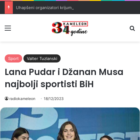
Uhapšeni organizatori krijumčarenja migranata preko BiH i Balkana
Meni
Pr
Sport
Valter Tuzlanski
Lana Pudar i Džanan Musa
najbolji sportisti BiH
radiokameleon
18/12/2023