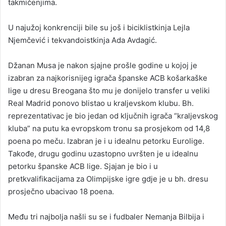
takmičenjima.
U najužoj konkrenciji bile su još i biciklistkinja Lejla
Njemčević i tekvandoistkinja Ada Avdagić.
Džanan Musa je nakon sjajne prošle godine u kojoj je
izabran za najkorisnijeg igrača španske ACB košarkaške
lige u dresu Breogana što mu je donijelo transfer u veliki
Real Madrid ponovo blistao u kraljevskom klubu. Bh.
reprezentativac je bio jedan od ključnih igrača “kraljevskog
kluba” na putu ka evropskom tronu sa prosjekom od 14,8
poena po meču. Izabran je i u idealnu petorku Eurolige.
Takođe, drugu godinu uzastopno uvršten je u idealnu
petorku španske ACB lige. Sjajan je bio i u
pretkvalifikacijama za Olimpijske igre gdje je u bh. dresu
prosječno ubacivao 18 poena.
Među tri najbolja našli su se i fudbaler Nemanja Bilbija i