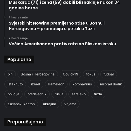
Muškarac (71) i žena (59) dobili bliznakinje nakon 34
godine borbe
7 hours ranije
Svjetski hit NoWine premijerno stiže u Bosnu i
Hercegovinu – promocija u petak u Tuzli
7 hours ranije
Većina Amerikanaca protiv rata na Bliskom istoku
Popularno
bih
Bosna i Hercegovina
Covid-19
fokus
fudbal
istaknuto
izrael
kameleon
koronavirus
milorad dodik
policija
predsjednik
rusija
sarajevo
tuzla
tuzlanski kanton
ukrajina
vrijeme
Preporučujemo