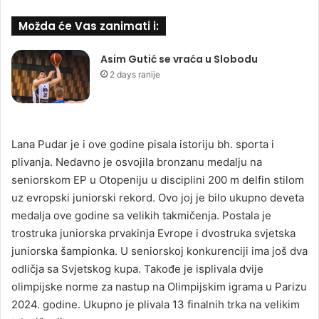
Možda će Vas zanimati i:
Asim Gutić se vraća u Slobodu
2 days ranije
Lana Pudar je i ove godine pisala istoriju bh. sporta i
plivanja. Nedavno je osvojila bronzanu medalju na
seniorskom EP u Otopeniju u disciplini 200 m delfin stilom
uz evropski juniorski rekord. Ovo joj je bilo ukupno deveta
medalja ove godine sa velikih takmičenja. Postala je
trostruka juniorska prvakinja Evrope i dvostruka svjetska
juniorska šampionka. U seniorskoj konkurenciji ima još dva
odličja sa Svjetskog kupa. Takođe je isplivala dvije
olimpijske norme za nastup na Olimpijskim igrama u Parizu
2024. godine. Ukupno je plivala 13 finalnih trka na velikim