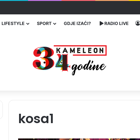
 traže poseban status za Memorijalni centar Srebrenica
LIFESTYLE
SPORT
GDJE IZAĆI?
RADIO LIVE
kosa1