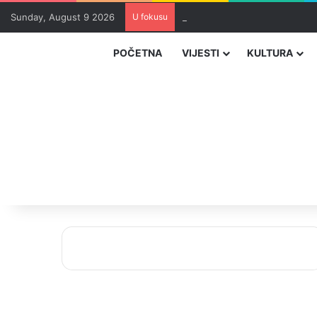
Sunday, August 9 2026
U fokusu
Zvizdić, Magazinović i Kojović
POČETNA
VIJESTI
KULTURA