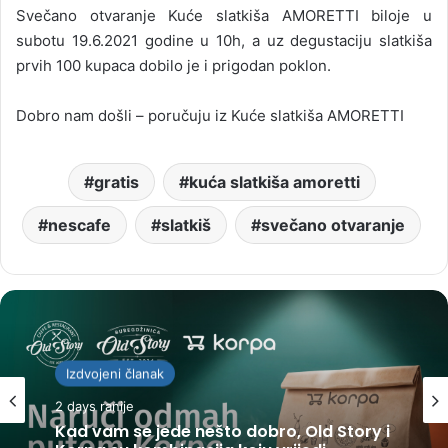
Svečano otvaranje Kuće slatkiša AMORETTI biloje u
subotu 19.6.2021 godine u 10h, a uz degustaciju slatkiša
prvih 100 kupaca dobilo je i prigodan poklon.
Dobro nam došli – poručuju iz Kuće slatkiša AMORETTI
gratis
kuća slatkiša amoretti
nescafe
slatkiš
svečano otvaranje
Izdvojeni članak
2 days ranije
Kad vam se jede nešto dobro, Old Story i