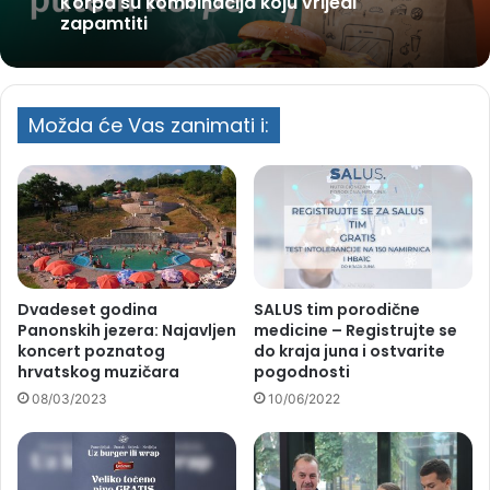
Korpa su kombinacija koju vrijedi
zapamtiti
Možda će Vas zanimati i:
Dvadeset godina
SALUS tim porodične
Panonskih jezera: Najavljen
medicine – Registrujte se
koncert poznatog
do kraja juna i ostvarite
hrvatskog muzičara
pogodnosti
08/03/2023
10/06/2022