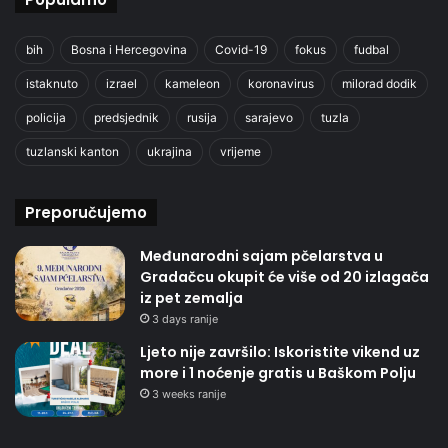
bih
Bosna i Hercegovina
Covid-19
fokus
fudbal
istaknuto
izrael
kameleon
koronavirus
milorad dodik
policija
predsjednik
rusija
sarajevo
tuzla
tuzlanski kanton
ukrajina
vrijeme
Preporučujemo
Međunarodni sajam pčelarstva u
Gradačcu okupit će više od 20 izlagača
iz pet zemalja
3 days ranije
Ljeto nije završilo: Iskoristite vikend uz
more i 1 noćenje gratis u Baškom Polju
3 weeks ranije