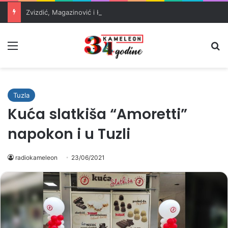
Zvizdić, Magazinović i Kojović traže poseban status za Memorijalni centar Srebrenica
Meni
Pr
Tuzla
Kuća slatkiša “Amoretti”
napokon i u Tuzli
radiokameleon
23/06/2021