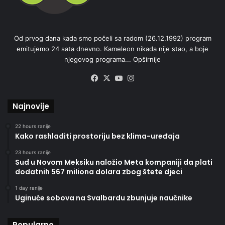
Od prvog dana kada smo počeli sa radom (26.12.1992) program
emitujemo 24 sata dnevno. Kameleon nikada nije stao, a boje
njegovog programa...
Opširnije
Facebook
X
YouTube
Instagram
Najnovije
22 hours ranije
Kako rashladiti prostoriju bez klima-uređaja
23 hours ranije
Sud u Novom Meksiku naložio Meta kompaniji da plati
dodatnih 567 miliona dolara zbog štete djeci
1 day ranije
Uginuće sobova na Svalbardu zbunjuje naučnike
Popularno