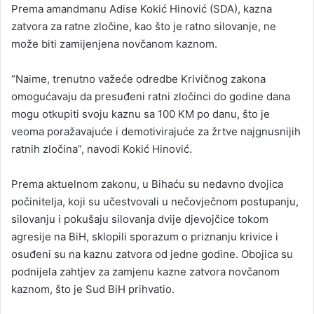
Prema amandmanu Adise Kokić Hinović (SDA), kazna
zatvora za ratne zločine, kao što je ratno silovanje, ne
može biti zamijenjena novčanom kaznom.
“Naime, trenutno važeće odredbe Krivičnog zakona
omogućavaju da presuđeni ratni zločinci do godine dana
mogu otkupiti svoju kaznu sa 100 KM po danu, što je
veoma poražavajuće i demotivirajuće za žrtve najgnusnijih
ratnih zločina”, navodi Kokić Hinović.
Prema aktuelnom zakonu, u Bihaću su nedavno dvojica
počinitelja, koji su učestvovali u nečovječnom postupanju,
silovanju i pokušaju silovanja dvije djevojčice tokom
agresije na BiH, sklopili sporazum o priznanju krivice i
osuđeni su na kaznu zatvora od jedne godine. Obojica su
podnijela zahtjev za zamjenu kazne zatvora novčanom
kaznom, što je Sud BiH prihvatio.