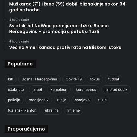
Muškarac (71) i žena (59) dobili bliznakinje nakon 34
godine borbe
4 hours ranije
Svjetski hit NoWine premijerno stiže u Bosnu i
Hercegovinu – promocija u petak u Tuzli
4 hours ranije
Većina Amerikanaca protiv rata na Bliskom istoku
Popularno
bih
Bosna i Hercegovina
Covid-19
fokus
fudbal
istaknuto
izrael
kameleon
koronavirus
milorad dodik
policija
predsjednik
rusija
sarajevo
tuzla
tuzlanski kanton
ukrajina
vrijeme
Preporučujemo