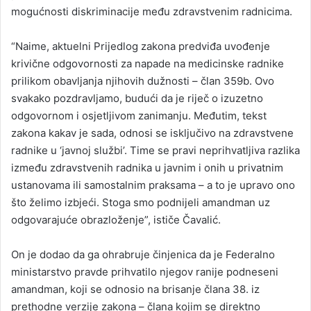
mogućnosti diskriminacije među zdravstvenim radnicima.
“Naime, aktuelni Prijedlog zakona predviđa uvođenje
krivične odgovornosti za napade na medicinske radnike
prilikom obavljanja njihovih dužnosti – član 359b. Ovo
svakako pozdravljamo, budući da je riječ o izuzetno
odgovornom i osjetljivom zanimanju. Međutim, tekst
zakona kakav je sada, odnosi se isključivo na zdravstvene
radnike u ‘javnoj službi’. Time se pravi neprihvatljiva razlika
između zdravstvenih radnika u javnim i onih u privatnim
ustanovama ili samostalnim praksama – a to je upravo ono
što želimo izbjeći. Stoga smo podnijeli amandman uz
odgovarajuće obrazloženje”, ističe Čavalić.
On je dodao da ga ohrabruje činjenica da je Federalno
ministarstvo pravde prihvatilo njegov ranije podneseni
amandman, koji se odnosio na brisanje člana 38. iz
prethodne verzije zakona – člana kojim se direktno