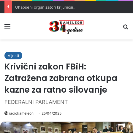
Uhapšeni organizatori krijumčarenja migranata preko BiH i Balkana
Meni
Pr
Vijesti
Krivični zakon FBiH:
Zatražena zabrana otkupa
kazne za ratno silovanje
FEDERALNI PARLAMENT
radiokameleon
25/04/2025