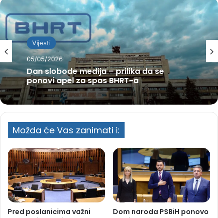
Vijesti
05/05/2026
Dan slobode medija – prilika da se
ponovi apel za spas BHRT-a
Možda će Vas zanimati i:
Pred poslanicima važni
Dom naroda PSBiH ponovo