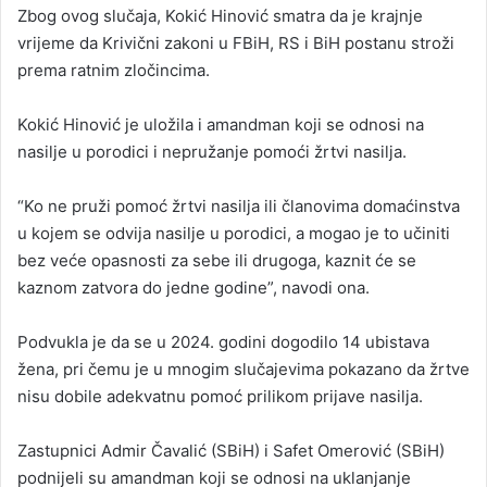
Zbog ovog slučaja, Kokić Hinović smatra da je krajnje
vrijeme da Krivični zakoni u FBiH, RS i BiH postanu stroži
prema ratnim zločincima.
Kokić Hinović je uložila i amandman koji se odnosi na
nasilje u porodici i nepružanje pomoći žrtvi nasilja.
“Ko ne pruži pomoć žrtvi nasilja ili članovima domaćinstva
u kojem se odvija nasilje u porodici, a mogao je to učiniti
bez veće opasnosti za sebe ili drugoga, kaznit će se
kaznom zatvora do jedne godine”, navodi ona.
Podvukla je da se u 2024. godini dogodilo 14 ubistava
žena, pri čemu je u mnogim slučajevima pokazano da žrtve
nisu dobile adekvatnu pomoć prilikom prijave nasilja.
Zastupnici Admir Čavalić (SBiH) i Safet Omerović (SBiH)
podnijeli su amandman koji se odnosi na uklanjanje