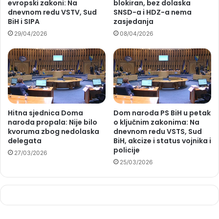
evropski zakoni: Na
blokiran, bez dolaska
dnevnom redu VSTV, Sud
SNSD-a i HDZ-a nema
BiH i SIPA
zasjedanja
29/04/2026
08/04/2026
Hitna sjednica Doma
Dom naroda PS BiH u petak
naroda propala: Nije bilo
o ključnim zakonima: Na
kvoruma zbog nedolaska
dnevnom redu VSTS, Sud
delegata
BiH, akcize i status vojnika i
policije
27/03/2026
25/03/2026