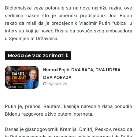
Diplomatske veze potonule su na novu najnižu razinu ove
sedmice nakon što je američki predsjednik Joe Biden
rekao da misli da je predsjednik Vladimir Putin “ubica” u
intervjuu koji je naveo Rusiju da povuče svog ambasadora
u Sjedinjenim Državama.
Možda će Vas zanimati i:
Nenad Pejić: DVA RATA, DVA LIDERA I
DVA PORAZA
19/06/2026
Putin je, prenosi Reuters, kasnije narednih dana ponudio
Bidenu razgovore uživo putem interneta.
Danas je glasnogovornik Kremlja, Dmitrij Peskov, rekao da
je Putinova ponuda za razgovore ostala otvorena i da Putin