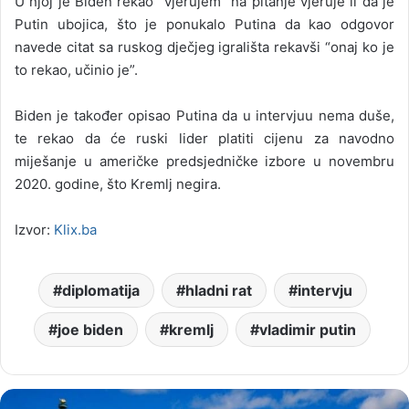
U njoj je Biden rekao “vjerujem” na pitanje vjeruje li da je
Putin ubojica, što je ponukalo Putina da kao odgovor
navede citat sa ruskog dječjeg igrališta rekavši “onaj ko je
to rekao, učinio je”.
Biden je također opisao Putina da u intervjuu nema duše,
te rekao da će ruski lider platiti cijenu za navodno
miješanje u američke predsjedničke izbore u novembru
2020. godine, što Kremlj negira.
Izvor:
Klix.ba
diplomatija
hladni rat
intervju
joe biden
kremlj
vladimir putin