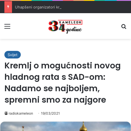
Uhapšeni organizatori krijumčarenja migranata preko BiH i Balkana
Meni
Pr
Svijet
Kremlj o mogućnosti novog
hladnog rata s SAD-om:
Nadamo se najboljem,
spremni smo za najgore
radiokameleon
19/03/2021