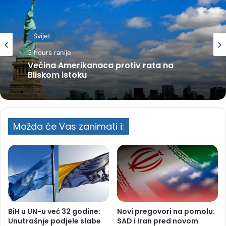
Svijet
3 hours ranije
Većina Amerikanaca protiv rata na
Bliskom istoku
Možda će Vas zanimati i:
BiH u UN-u već 32 godine:
Novi pregovori na pomolu:
Unutrašnje podjele slabe
SAD i Iran pred novom