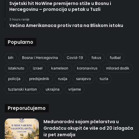
Svjetski hit NoWine premijerno stiže u Bosnu i
Hercegovinu – promocija u petak u Tuzli
3 hours ranije
Većina Amerikanaca protiv rata na Bliskom istoku
Popularno
bih
Bosna i Hercegovina
Covid-19
fokus
fudbal
istaknuto
izrael
kameleon
koronavirus
milorad dodik
policija
predsjednik
rusija
sarajevo
tuzla
tuzlanski kanton
ukrajina
vrijeme
Preporučujemo
Međunarodni sajam pčelarstva u
Gradačcu okupit će više od 20 izlagača
iz pet zemalja