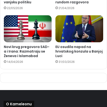
vanjsku politiku
rundom razgovora
22/05/2026
21/04/2026
Novi krug pregovora SAD-
EU osudila napad na
a i Irana: Razmatraju se
hrvatskog konzula u Banjoj
Ženeva i Islamabad
Luci
14/04/2026
31/03/2026
O Kameleonu