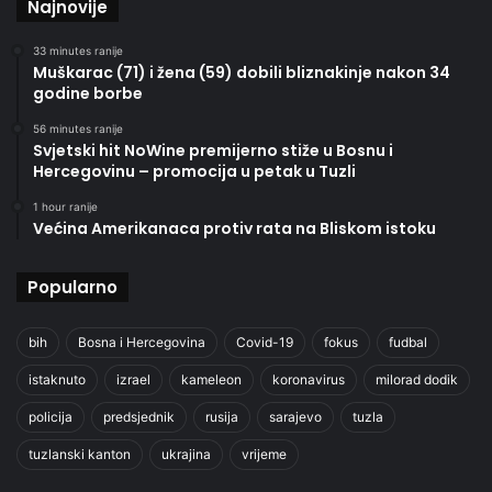
Najnovije
33 minutes ranije
Muškarac (71) i žena (59) dobili bliznakinje nakon 34
godine borbe
56 minutes ranije
Svjetski hit NoWine premijerno stiže u Bosnu i
Hercegovinu – promocija u petak u Tuzli
1 hour ranije
Većina Amerikanaca protiv rata na Bliskom istoku
Popularno
bih
Bosna i Hercegovina
Covid-19
fokus
fudbal
istaknuto
izrael
kameleon
koronavirus
milorad dodik
policija
predsjednik
rusija
sarajevo
tuzla
tuzlanski kanton
ukrajina
vrijeme