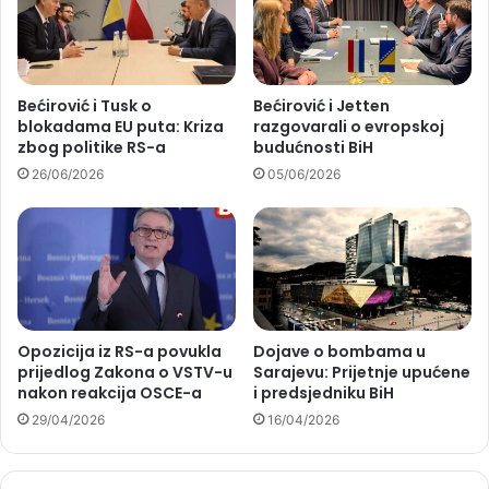
Bećirović i Tusk o
Bećirović i Jetten
blokadama EU puta: Kriza
razgovarali o evropskoj
zbog politike RS-a
budućnosti BiH
26/06/2026
05/06/2026
Opozicija iz RS-a povukla
Dojave o bombama u
prijedlog Zakona o VSTV-u
Sarajevu: Prijetnje upućene
nakon reakcija OSCE-a
i predsjedniku BiH
29/04/2026
16/04/2026