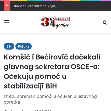
Uhapšeni organizatori krijumčarenja migranata preko BiH i Balkana
Meni
Pr
BiH
Politika
Komšić i Bećirović dočekali
glavnog sekretara OSCE-a:
Očekuju pomoć u
stabilizaciji BiH
OSCE spreman pomoći u očuvanju ustavnog
poretka