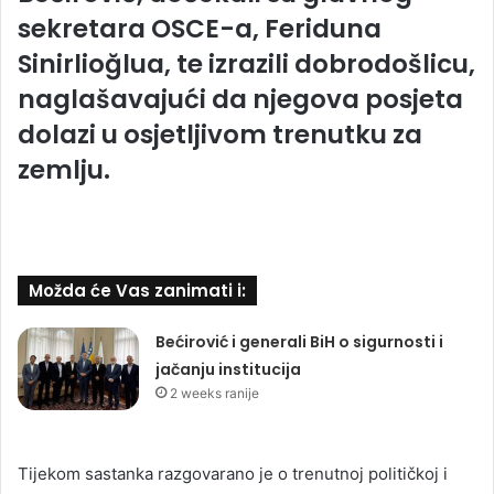
sekretara OSCE-a, Feriduna
Sinirlioğlua, te izrazili dobrodošlicu,
naglašavajući da njegova posjeta
dolazi u osjetljivom trenutku za
zemlju.
Možda će Vas zanimati i:
Bećirović i generali BiH o sigurnosti i
jačanju institucija
2 weeks ranije
Tijekom sastanka razgovarano je o trenutnoj političkoj i