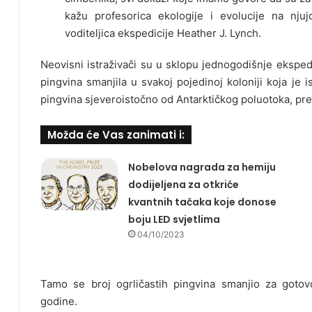
kažu profesorica ekologije i evolucije na nju
voditeljica ekspedicije Heather J. Lynch.
Neovisni istraživači su u sklopu jednogodišnje ekspedi
pingvina smanjila u svakoj pojedinoj koloniji koja je 
pingvina sjeveroistočno od Antarktičkog poluotoka, pre
Možda će Vas zanimati i:
Nobelova nagrada za hemiju
dodijeljena za otkriće
kvantnih tačaka koje donose
boju LED svjetlima
04/10/2023
Tamo se broj ogrličastih pingvina smanjio za gotov
godine.