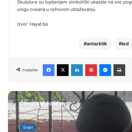
Skulpture su topljenjem simbolički ukazale na sve pog
ulogu oceana u njihovom ublažavanju.
Izvor: Hayat.ba
antarktik
led
Facebook
X
LinkedIn
Pinterest
Messenger
Print
Podijelite
Čitajte sljedeće
Svijet