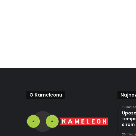
O Kameleonu
Najnov
19 minute
Upozo
temper
širom
25 minute