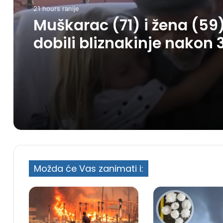
21 hours ranije
Muškarac (71) i žena (59
dobili bliznakinje nakon 
godine borbe
Možda će Vas zanimati i: