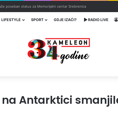
ka: učenik ubio babu i dedu, pa pucao na nastavnike i đake
LIFESTYLE
SPORT
GDJE IZAĆI?
RADIO LIVE
 na Antarktici smanjil