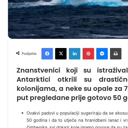
Facebook
X
LinkedIn
Pinterest
Messenger
Print
Podijelite
Znanstvenici koji su istraživ
Antarktici otkrili su drast
kolonijama, a neke su opale za 7
put pregledane prije gotovo 50 g
Ovakvi padovi u populaciji sugeriraju da se ekos
50 godina i da to utječe na hranidbeni lanac i vr
čimbenika, svi dokazi koje imamo govore da su za