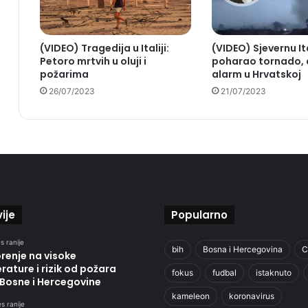
(VIDEO) Tragedija u Italiji:
(VIDEO) Sjevernu Ita
Petoro mrtvih u oluji i
poharao tornado, 
požarima
alarm u Hrvatskoj
26/07/2023
21/07/2023
ije
Popularno
s ranije
bih
Bosna i Hercegovina
C
renje na visoke
ature i rizik od požara
fokus
fudbal
istaknuto
 Bosne i Hercegovine
kameleon
koronavirus
s ranije