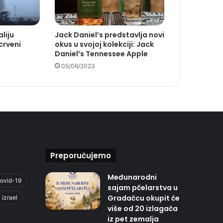
liju
Jack Daniel’s predstavlja novi
crveni
okus u svojoj kolekciji: Jack
Daniel’s Tennessee Apple
05/06/2023
Preporučujemo
Međunarodni
ovid-19
sajam pčelarstva u
Gradačcu okupit će
izrael
više od 20 izlagača
iz pet zemalja