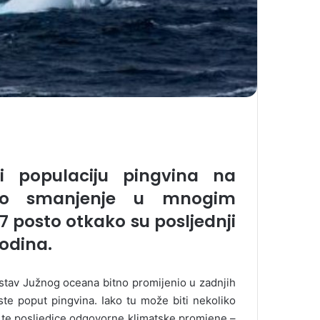
ali populaciju pingvina na
ično smanjenje u mnogim
7 posto otkako su posljednji
odina.
ustav Južnog oceana bitno promijenio u zadnjih
ste poput pingvina. Iako tu može biti nekoliko
 te posljedice odgovorne klimatske promjene –