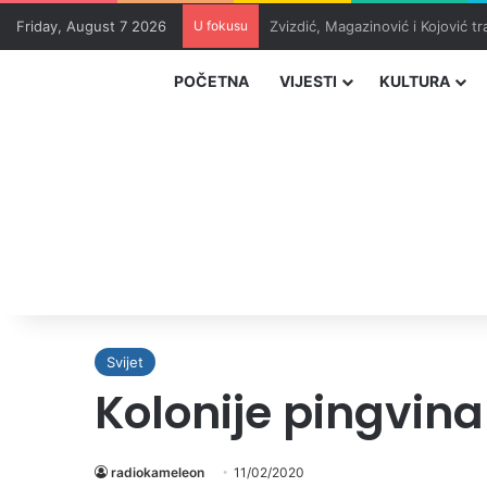
Friday, August 7 2026
U fokusu
Masakr u školi u blizini Bangko
POČETNA
VIJESTI
KULTURA
Svijet
Kolonije pingvina
radiokameleon
11/02/2020