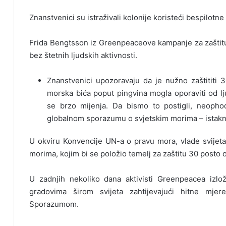
Znanstvenici su istraživali kolonije koristeći bespilotne
Frida Bengtsson iz Greenpeaceove kampanje za zaštitu 
bez štetnih ljudskih aktivnosti.
Znanstvenici upozoravaju da je nužno zaštititi 
morska bića poput pingvina mogla oporaviti od lju
se brzo mijenja. Da bismo to postigli, neoph
globalnom sporazumu o svjetskim morima – istakn
U okviru Konvencije UN-a o pravu mora, vlade svijeta
morima, kojim bi se položio temelj za zaštitu 30 posto
U zadnjih nekoliko dana aktivisti Greenpeacea izlo
gradovima širom svijeta zahtijevajući hitne mjere
Sporazumom.