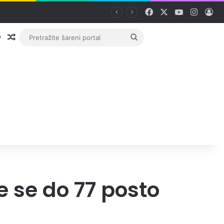
Facebook
X
YouTube
Instag
Pri
Prijava
Random članak
Pretražite
šareni
portal
e se do 77 posto