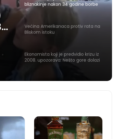
bliznakinje nakon 34 godine borbe
)
34
Većina Amerikanaca protiv rata na
Bliskom istoku
Ekonomista koji je predvidio krizu iz
2008. upozorava: Nešto gore dolazi