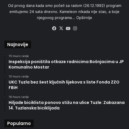
Od prvog dana kada smo počeli sa radom (26.12.1992) program
emitujemo 24 sata dnevno. Kameleon nikada nije stao, a boje
njegovog programa...
Opširnije
Facebook
X
YouTube
Instagram
Najnovije
15 hours ranije
Inspekcija poništila otkaze radnicima Bošnjacima u JP
Komunalno Mostar
15 hours ranije
UKC Tuzla bez šest ključnih lijekova s liste Fonda ZZO
FBiH
16 hours ranije
Hiljade biciklista ponovo stižu na ulice Tuzle: Zakazana
14. Tuzlanska biciklijada
Popularno