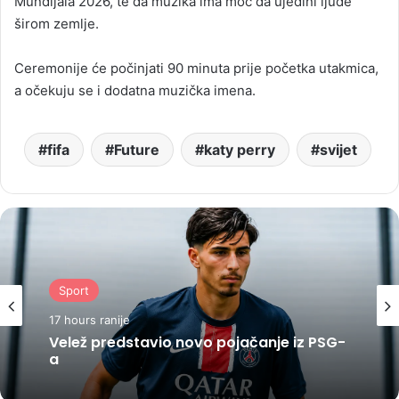
Mundijala 2026, te da muzika ima moć da ujedini ljude
širom zemlje.
Ceremonije će počinjati 90 minuta prije početka utakmica,
a očekuju se i dodatna muzička imena.
fifa
Future
katy perry
svijet
Sport
17 hours ranije
Velež predstavio novo pojačanje iz PSG-
a