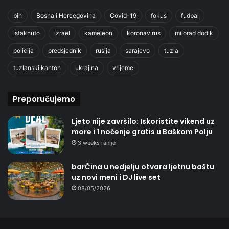
bih
Bosna i Hercegovina
Covid-19
fokus
fudbal
istaknuto
izrael
kameleon
koronavirus
milorad dodik
policija
predsjednik
rusija
sarajevo
tuzla
tuzlanski kanton
ukrajina
vrijeme
Preporučujemo
Ljeto nije završilo: Iskoristite vikend uz
more i 1 noćenje gratis u Baškom Polju
3 weeks ranije
barČina u nedjelju otvara ljetnu baštu
uz novi meni i DJ live set
08/05/2026