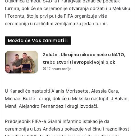
Utakmica između SAD-a i Paragvaja označiće početak
turnira, dok će se ceremonije otvaranja održati i u Meksiku
i Torontu, što je prvi put da FIFA organizuje više
ceremonija u različitim zemljama za jedan turnir.
Možda će Vas zanimati i:
Zalužni: Ukrajina nikada neće u NATO,
treba stvoriti evropski vojni blok
17 hours ranije
U Kanadi će nastupiti Alanis Morissette, Alessia Cara,
Michael Bublé i drugi, dok će u Meksiku nastupiti J Balvin,
Maná, Alejandro Fernández i drugi izvođači.
Predsjednik FIFA-e Gianni Infantino istakao je da
ceremonija u Los Anđelesu pokazuje veličinu i raznolikost