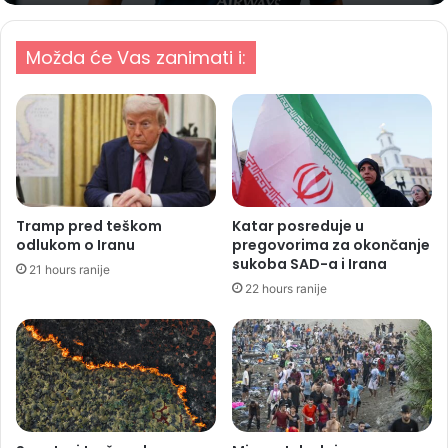
Možda će Vas zanimati i:
Tramp pred teškom
Katar posreduje u
odlukom o Iranu
pregovorima za okončanje
sukoba SAD-a i Irana
21 hours ranije
22 hours ranije