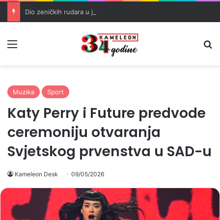
Dio zeničkih rudara u jami zbog neisplaćenih plata i problema sa zdravstvenim knjižicama
Meni
Pr
Muzika
Sport
Katy Perry i Future predvode
ceremoniju otvaranja
Svjetskog prvenstva u SAD-u
Kameleon Desk
09/05/2026