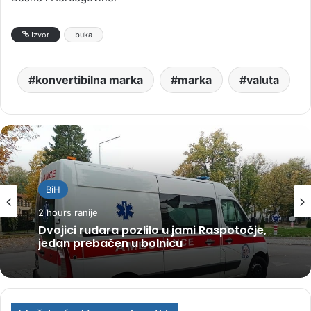
Izvor
buka
konvertibilna marka
marka
valuta
BiH
BiH
2 hours ranije
2 hours ranije
Gužve i duge kolone na graničnim
prelazima u BiH
Dvojici rudara pozlilo u jami Raspotočje,