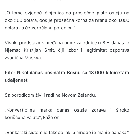
„O tome svjedoči činjenica da prosječne plate ostaju na
oko 500 dolara, dok je prosečna korpa za hranu oko 1.000
dolara za četvoročlanu porodicu.”
Visoki predstavnik međunarodne zajednice u BiH danas je
Njemac Kristijan Šmit, čiji izbor i legitimitet osporava
zvanična Moskva.
Piter Nikol danas posmatra Bosnu sa 18.000 kilometara
udaljenosti
Sa porodicom živi i radi na Novom Zelandu.
„Konvertibilna marka danas ostaje zdrava i široko
korišćena valuta”, kaže on.
„Bankarski sistem je takođe jak, a mnogo je manje banaka.”