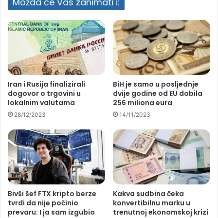
Možda će Vas zanimati i:
jedan prebačen u bolnicu
Iran i Rusija finalizirali
BiH je samo u posljednje
dogovor o trgovini u
dvije godine od EU dobila
lokalnim valutama
256 miliona eura
28/12/2023
14/11/2023
Bivši šef FTX kripto berze
Kakva sudbina čeka
tvrdi da nije počinio
konvertibilnu marku u
prevaru: I ja sam izgubio
trenutnoj ekonomskoj krizi