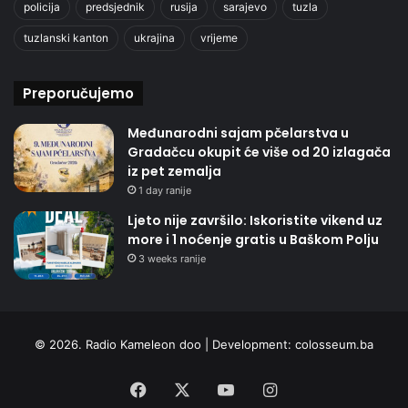
policija
predsjednik
rusija
sarajevo
tuzla
tuzlanski kanton
ukrajina
vrijeme
Preporučujemo
Međunarodni sajam pčelarstva u
Gradačcu okupit će više od 20 izlagača
iz pet zemalja
1 day ranije
Ljeto nije završilo: Iskoristite vikend uz
more i 1 noćenje gratis u Baškom Polju
3 weeks ranije
© 2026. Radio Kameleon doo | Development:
colosseum.ba
Facebook
X
YouTube
Instagram