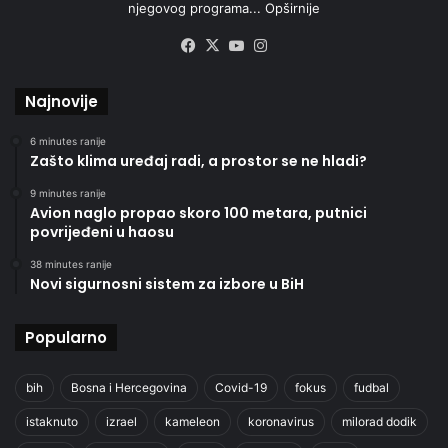
njegovog programa...
Opširnije
Facebook
X
YouTube
Instagram
Najnovije
6 minutes ranije
Zašto klima uređaj radi, a prostor se ne hladi?
9 minutes ranije
Avion naglo propao skoro 100 metara, putnici
povrijeđeni u haosu
38 minutes ranije
Novi sigurnosni sistem za izbore u BiH
Popularno
bih
Bosna i Hercegovina
Covid-19
fokus
fudbal
istaknuto
izrael
kameleon
koronavirus
milorad dodik