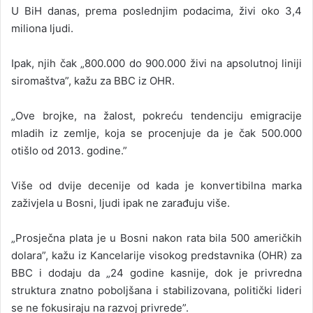
U BiH danas, prema poslednjim podacima, živi oko 3,4
miliona ljudi.
Ipak, njih čak „800.000 do 900.000 živi na apsolutnoj liniji
siromaštva”, kažu za BBC iz OHR.
„Ove brojke, na žalost, pokreću tendenciju emigracije
mladih iz zemlje, koja se procenjuje da je čak 500.000
otišlo od 2013. godine.”
Više od dvije decenije od kada je konvertibilna marka
zaživjela u Bosni, ljudi ipak ne zarađuju više.
„Prosječna plata je u Bosni nakon rata bila 500 američkih
dolara”, kažu iz Kancelarije visokog predstavnika (OHR) za
BBC i dodaju da „24 godine kasnije, dok je privredna
struktura znatno poboljšana i stabilizovana, politički lideri
se ne fokusiraju na razvoj privrede”.