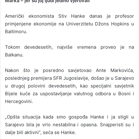
Marka – jer su joj ljudi jedino vjerovali
Američki ekonomista Stiv Hanke danas je profesor
primjenjene ekonomije na Univerzitetu Džons Hopkins u
Baltimoru.
Tokom devedesetih, najviše vremena proveo je na
Balkanu.
Nakon što je posredno savjetovao Ante Markovića,
poslednjeg premijera SFR Jugoslavije, došao je u Sarajevo
u drugoj polovini devedesetih, kao specijalni savjetnik
Bijele kuće za uspostavljanje valutnog odbora u Bosni i
Hercegovini.
„Opšta situacija kada smo gospođa Hanke i ja stigli u
Sarajevo bila je vrlo nestabilna i opasna. Snajperisti su i
dalje bili aktivni”, seća se Hanke.