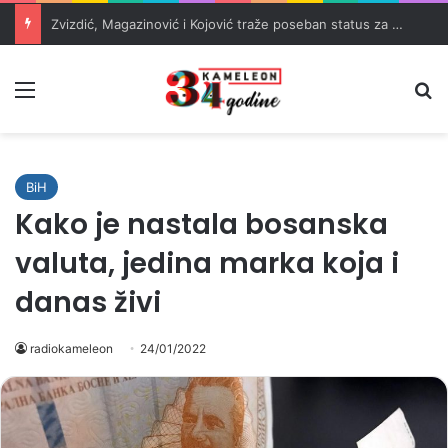
Zvizdić, Magazinović i Kojović traže poseban status za Memorijalni centar Srebrenica
Meni
Pr
BiH
Kako je nastala bosanska
valuta, jedina marka koja i
danas živi
radiokameleon
24/01/2022