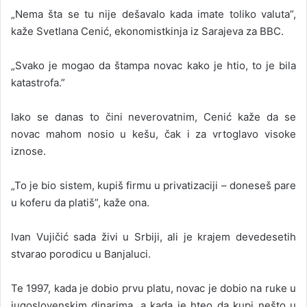
„Nema šta se tu nije dešavalo kada imate toliko valuta”,
kaže Svetlana Cenić, ekonomistkinja iz Sarajeva za BBC.
„Svako je mogao da štampa novac kako je htio, to je bila
katastrofa.”
Iako se danas to čini neverovatnim, Cenić kaže da se
novac mahom nosio u kešu, čak i za vrtoglavo visoke
iznose.
„To je bio sistem, kupiš firmu u privatizaciji – doneseš pare
u koferu da platiš”, kaže ona.
Ivan Vujičić sada živi u Srbiji, ali je krajem devedesetih
stvarao porodicu u Banjaluci.
Te 1997, kada je dobio prvu platu, novac je dobio na ruke u
jugoslovenskim dinarima, a kada je hteo da kupi nešto u