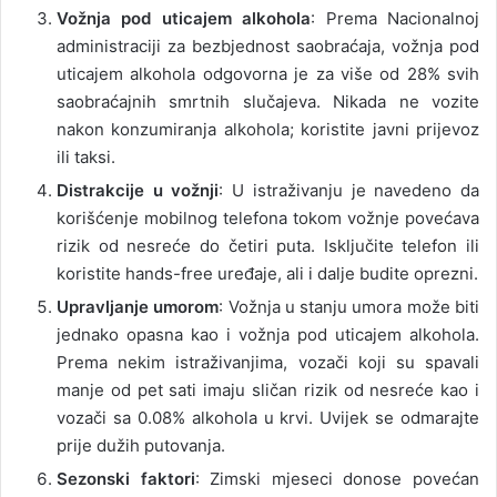
Vožnja pod uticajem alkohola
: Prema Nacionalnoj
administraciji za bezbjednost saobraćaja, vožnja pod
uticajem alkohola odgovorna je za više od 28% svih
saobraćajnih smrtnih slučajeva. Nikada ne vozite
nakon konzumiranja alkohola; koristite javni prijevoz
ili taksi.
Distrakcije u vožnji
: U istraživanju je navedeno da
korišćenje mobilnog telefona tokom vožnje povećava
rizik od nesreće do četiri puta. Isključite telefon ili
koristite hands-free uređaje, ali i dalje budite oprezni.
Upravljanje umorom
: Vožnja u stanju umora može biti
jednako opasna kao i vožnja pod uticajem alkohola.
Prema nekim istraživanjima, vozači koji su spavali
manje od pet sati imaju sličan rizik od nesreće kao i
vozači sa 0.08% alkohola u krvi. Uvijek se odmarajte
prije dužih putovanja.
Sezonski faktori
: Zimski mjeseci donose povećan