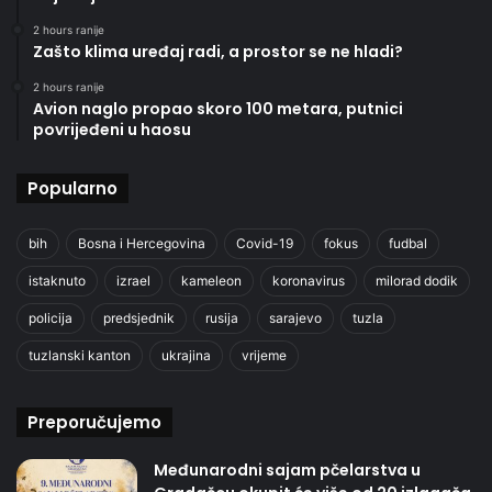
2 hours ranije
Zašto klima uređaj radi, a prostor se ne hladi?
2 hours ranije
Avion naglo propao skoro 100 metara, putnici
povrijeđeni u haosu
Popularno
bih
Bosna i Hercegovina
Covid-19
fokus
fudbal
istaknuto
izrael
kameleon
koronavirus
milorad dodik
policija
predsjednik
rusija
sarajevo
tuzla
tuzlanski kanton
ukrajina
vrijeme
Preporučujemo
Međunarodni sajam pčelarstva u