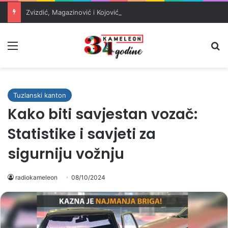
Zvizdić, Magazinović i Kojović traže poseban status za Memorijalni centar Srebrenica
Meni
Pr
Tuzlanski kanton
Kako biti savjestan vozač:
Statistike i savjeti za
sigurniju vožnju
radiokameleon
08/10/2024