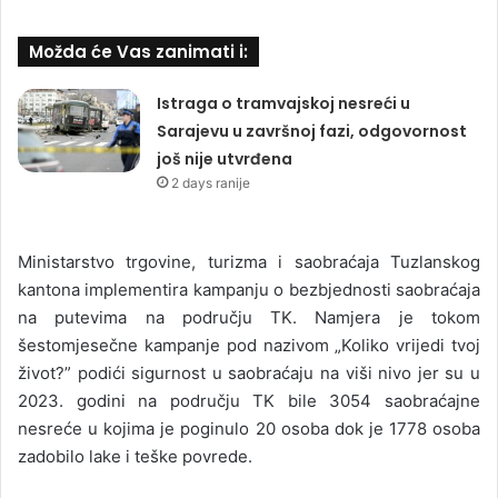
Možda će Vas zanimati i:
Istraga o tramvajskoj nesreći u
Sarajevu u završnoj fazi, odgovornost
još nije utvrđena
2 days ranije
Ministarstvo trgovine, turizma i saobraćaja Tuzlanskog
kantona implementira kampanju o bezbjednosti saobraćaja
na putevima na području TK. Namjera je tokom
šestomjesečne kampanje pod nazivom „Koliko vrijedi tvoj
život?” podići sigurnost u saobraćaju na viši nivo jer su u
2023. godini na području TK bile 3054 saobraćajne
nesreće u kojima je poginulo 20 osoba dok je 1778 osoba
zadobilo lake i teške povrede.