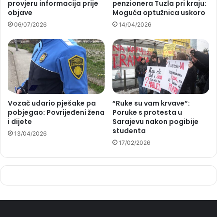
provjeru informacija prije
penzionera Tuzla pri kraju:
objave
Moguća optužnica uskoro
06/07/2026
14/04/2026
Vozač udario pješake pa
“Ruke su vam krvave”:
pobjegao: Povrijeđeni žena
Poruke s protesta u
i dijete
Sarajevu nakon pogibije
studenta
13/04/2026
17/02/2026