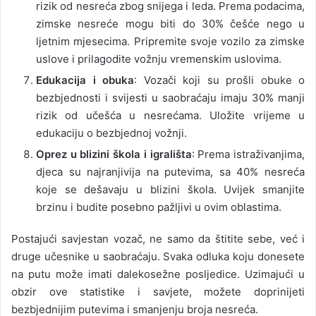
rizik od nesreća zbog snijega i leda. Prema podacima,
zimske nesreće mogu biti do 30% češće nego u
ljetnim mjesecima. Pripremite svoje vozilo za zimske
uslove i prilagodite vožnju vremenskim uslovima.
Edukacija i obuka
: Vozači koji su prošli obuke o
bezbjednosti i svijesti u saobraćaju imaju 30% manji
rizik od učešća u nesrećama. Uložite vrijeme u
edukaciju o bezbjednoj vožnji.
Oprez u blizini škola i igrališta
: Prema istraživanjima,
djeca su najranjivija na putevima, sa 40% nesreća
koje se dešavaju u blizini škola. Uvijek smanjite
brzinu i budite posebno pažljivi u ovim oblastima.
Postajući savjestan vozač, ne samo da štitite sebe, već i
druge učesnike u saobraćaju. Svaka odluka koju donesete
na putu može imati dalekosežne posljedice. Uzimajući u
obzir ove statistike i savjete, možete doprinijeti
bezbjednijim putevima i smanjenju broja nesreća.