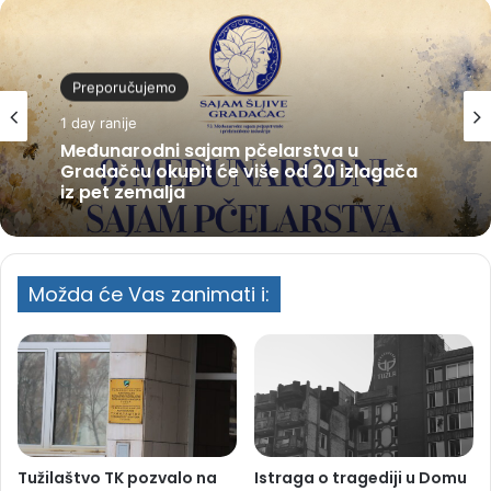
Preporučujemo
1 day ranije
Međunarodni sajam pčelarstva u
Gradačcu okupit će više od 20 izlagača
iz pet zemalja
Možda će Vas zanimati i:
Tužilaštvo TK pozvalo na
Istraga o tragediji u Domu