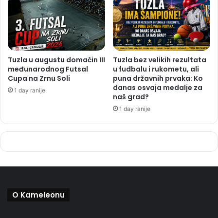
Tuzla u augustu domaćin III
Tuzla bez velikih rezultata
međunarodnog Futsal
u fudbalu i rukometu, ali
Cupa na Zrnu Soli
puna državnih prvaka: Ko
danas osvaja medalje za
1 day ranije
naš grad?
1 day ranije
O Kameleonu