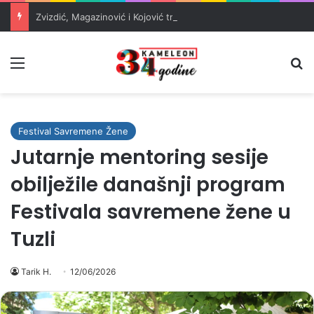
Zvizdić, Magazinović i Kojović traže poseban status za Memorijalni centar Srebrenica
Meni
Pr
Festival Savremene Žene
Jutarnje mentoring sesije
obilježile današnji program
Festivala savremene žene u
Tuzli
Tarik H.
12/06/2026