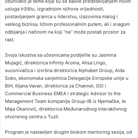
obuhvatio je teme koje su se bavile predstavljanjem novih
usluga tržištu, izgradnjom njihove vrijednosti,
postavljanjem granica u liderstvu, izazovima malog i
velikog biznisa, ličnim profesionalnim putem, ali i snagom
odbijanja i načinom na koji “ne” može postati prostor za
rast.
Svoja iskustva sa učesnicama podijelile su Jasmina
Mujagić, direktorica Infinity Aroma, Alisa Lingo,
suosnivačica i izvršna direktorica Alphabet Group, Aida
Soko, ekonomska savjetnica Delegacije Evropske unije u
BiH, Ilijana Vavan, direktorica za Channel, GSI i
Commercial Business EMEA i strategic Advisor to the
Management Team kompanije Group-IB iz Njemačke, te
Maja Okanović, direktorica Međunarodnog interaktivnog
otvorenog centra u Tuzli.
Program je nastavljen drugim blokom mentoring sesija, od