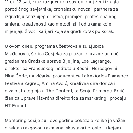
11 do 12 sati, kroz razgovore o savremenoj ženi iz ugla
porodičnog savjetnika, pronalasku novca i partnera za
izgradnju snažnijeg društva, promjeni profesionalnog
smjera, kreativnosti kao metodi, ali i odlukama koje
mijenjaju život i karijeri koja se gradi korak po korak.
U ovom dijelu programa učestvovale su Ljubica
Mlađenović, šefica Odsjeka za pružanje pravne pomoći
građanima Gradske uprave Bijeljina, Loé Lagrange,
direktorica Francuskog instituta u Bosni i Hercegovini,
Nina Ćorić, muzičarka, producentica i direktorica Flamenco
Festivala Zagreb, Amina Avdić, kreativna direktorica i
dizajn strateginja u The Content, te Sanja Primorac-Brkić,
članica Uprave i izvršna direktorica za marketing i prodaju
HT Eronet.
Mentoring sesije su i ove godine pokazale koliko je važan
direktan razgovor, razmjena iskustava i prostor u kojem