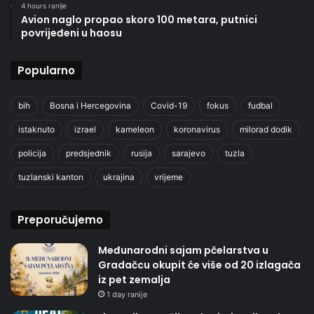
4 hours ranije
Avion naglo propao skoro 100 metara, putnici
povrijeđeni u haosu
Popularno
bih
Bosna i Hercegovina
Covid-19
fokus
fudbal
istaknuto
izrael
kameleon
koronavirus
milorad dodik
policija
predsjednik
rusija
sarajevo
tuzla
tuzlanski kanton
ukrajina
vrijeme
Preporučujemo
Međunarodni sajam pčelarstva u
Gradačcu okupit će više od 20 izlagača
iz pet zemalja
1 day ranije