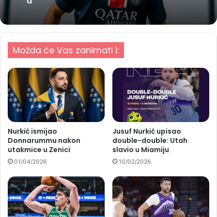
a
Možda će Vas zanimati i:
Nurkić ismijao
Jusuf Nurkić upisao
Donnarummu nakon
double-double: Utah
utakmice u Zenici
slavio u Miamiju
01/04/2026
10/02/2026