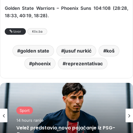
Golden State Warriors – Phoenix Suns 104:108 (28:28,
18:33, 40:19, 18:28).
Izvor
Klix.ba
golden state
jusuf nurkić
koš
phoenix
reprezentativac
Sport
14 hours ranije
Velež predstavio novo pojačanje iz PSG-