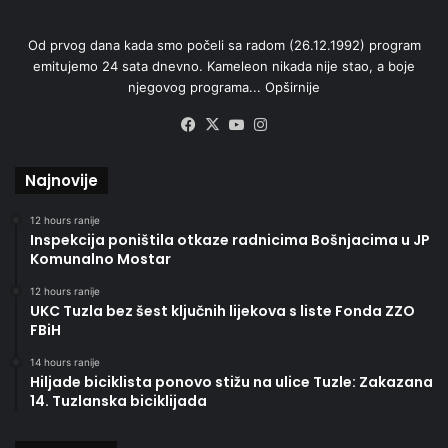
Od prvog dana kada smo počeli sa radom (26.12.1992) program
emitujemo 24 sata dnevno. Kameleon nikada nije stao, a boje
njegovog programa...
Opširnije
Facebook
X
YouTube
Instagram
Najnovije
12 hours ranije
Inspekcija poništila otkaze radnicima Bošnjacima u JP
Komunalno Mostar
12 hours ranije
UKC Tuzla bez šest ključnih lijekova s liste Fonda ZZO
FBiH
14 hours ranije
Hiljade biciklista ponovo stižu na ulice Tuzle: Zakazana
14. Tuzlanska biciklijada