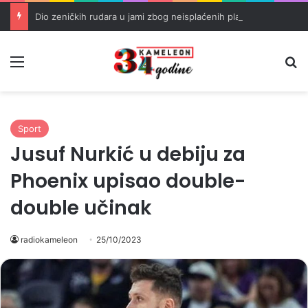
Dio zeničkih rudara u jami zbog neisplaćenih plata i problema sa zdravstvenim knjižicama
Meni
Pr
Sport
Jusuf Nurkić u debiju za
Phoenix upisao double-
double učinak
radiokameleon
25/10/2023