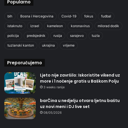
Popularno
bih
Bosna i Hercegovina
Covid-19
fokus
fudbal
istaknuto
izrael
kameleon
koronavirus
milorad dodik
policija
predsjednik
rusija
sarajevo
tuzla
tuzlanski kanton
ukrajina
vrijeme
Preporučujemo
Ljeto nije završilo: Iskoristite vikend uz
more i 1 noćenje gratis u Baškom Polju
3 weeks ranije
barČina u nedjelju otvara ljetnu baštu
uz novi meni i DJ live set
08/05/2026