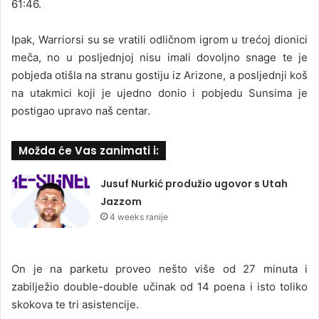
61:46.
Ipak, Warriorsi su se vratili odličnom igrom u trećoj dionici
meča, no u posljednjoj nisu imali dovoljno snage te je
pobjeda otišla na stranu gostiju iz Arizone, a posljednji koš
na utakmici koji je ujedno donio i pobjedu Sunsima je
postigao upravo naš centar.
Možda će Vas zanimati i:
Jusuf Nurkić produžio ugovor s Utah
Jazzom
4 weeks ranije
On je na parketu proveo nešto više od 27 minuta i
zabilježio double-double učinak od 14 poena i isto toliko
skokova te tri asistencije.