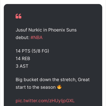
Jusuf Nurkic in Phoenix Suns
debut:
#NBA
14 PTS (5/8 FG)
14 REB
3 AST
Big bucket down the stretch, Great
start to the season
pic.twitter.com/zHUyIjpGXL