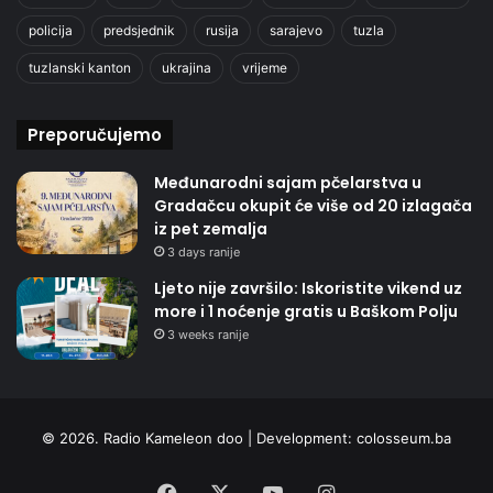
policija
predsjednik
rusija
sarajevo
tuzla
tuzlanski kanton
ukrajina
vrijeme
Preporučujemo
Međunarodni sajam pčelarstva u
Gradačcu okupit će više od 20 izlagača
iz pet zemalja
3 days ranije
Ljeto nije završilo: Iskoristite vikend uz
more i 1 noćenje gratis u Baškom Polju
3 weeks ranije
© 2026. Radio Kameleon doo | Development:
colosseum.ba
Facebook
X
YouTube
Instagram