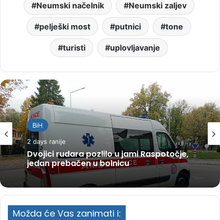
Neumski načelnik
Neumski zaljev
pelješki most
putnici
tone
turisti
uplovljavanje
BiH
2 days ranije
Dvojici rudara pozlilo u jami Raspotočje,
jedan prebačen u bolnicu
Možda će Vas zanimati i: