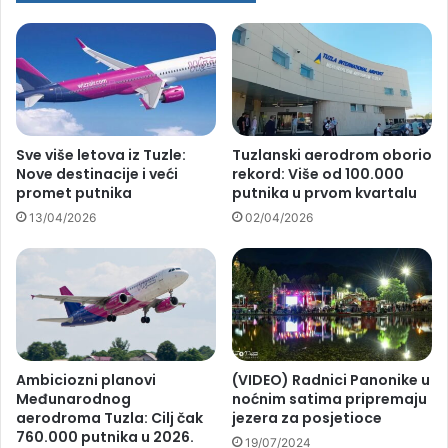
Sve više letova iz Tuzle:
Tuzlanski aerodrom oborio
Nove destinacije i veći
rekord: Više od 100.000
promet putnika
putnika u prvom kvartalu
13/04/2026
02/04/2026
Ambiciozni planovi
(VIDEO) Radnici Panonike u
Međunarodnog
noćnim satima pripremaju
aerodroma Tuzla: Cilj čak
jezera za posjetioce
760.000 putnika u 2026.
19/07/2024