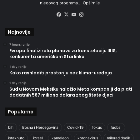
njegovog programa...
Opširnije
Facebook
X
YouTube
Instagram
Najnovije
7 hours ranije
Evropa finalizirala planove za konstelaciju IRIS,
konkurenta američkom Starlinku
1 day ranije
Kako rashladiti prostoriju bez klima-uređaja
1 day ranije
Sud u Novom Meksiku naložio Meta kompaniji da plati
dodatnih 567 miliona dolara zbog štete djeci
Popularno
bih
Bosna i Hercegovina
Covid-19
fokus
fudbal
istaknuto
izrael
kameleon
koronavirus
milorad dodik