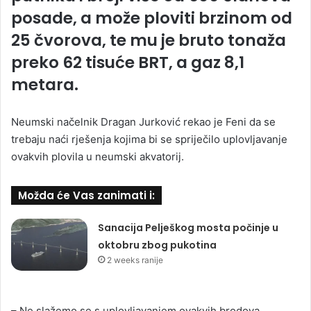
posade, a može ploviti brzinom od
25 čvorova, te mu je bruto tonaža
preko 62 tisuće BRT, a gaz 8,1
metara.
Neumski načelnik Dragan Jurković rekao je Feni da se
trebaju naći rješenja kojima bi se spriječilo uplovljavanje
ovakvih plovila u neumski akvatorij.
Možda će Vas zanimati i:
Sanacija Pelješkog mosta počinje u
oktobru zbog pukotina
2 weeks ranije
– Ne slažemo se s uplovljavanjem ovakvih brodova.