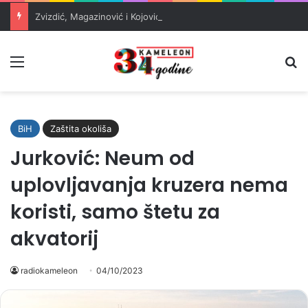
Zvizdić, Magazinović i Kojović traže poseban status za Memorijalni centar Srebrenica
Meni
Pr
BiH
Zaštita okoliša
Jurković: Neum od
uplovljavanja kruzera nema
koristi, samo štetu za
akvatorij
radiokameleon
04/10/2023