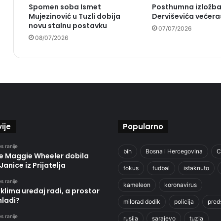
Spomen soba Ismet
Posthumna izložba
Mujezinović u Tuzli dobija
Derviševića večeras
novu stalnu postavku
07/07/2026
08/07/2026
ije
Popularno
s ranije
bih
Bosna i Hercegovina
C
je Maggie Wheeler dobila
Janice iz Prijatelja
fokus
fudbal
istaknuto
s ranije
kameleon
koronavirus
klima uređaj radi, a prostor
hladi?
milorad dodik
policija
pred
s ranije
rusija
sarajevo
tuzla