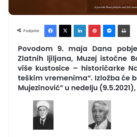
Facebook
X
LinkedIn
Pinterest
Messenger
Print
Podijelite
Povodom 9. maja Dana pobje
Zlatnih ljiljana, Muzej istočne
više kustosice – historičarke N
teškim vremenima
“. Izložba će 
Mujezinović” u nedelju (9.5.2021), 