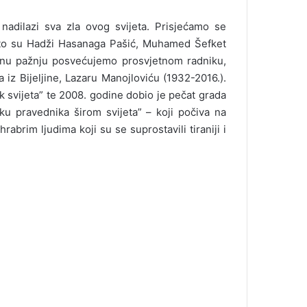
nadilazi sva zla ovog svijeta. Prisjećamo se
 što su Hadži Hasanaga Pašić, Muhamed Šefket
ebnu pažnju posvećujemo prosvjetnom radniku,
a iz Bijeljine, Lazaru Manojloviću (1932-2016.).
k svijeta” te 2008. godine dobio je pečat grada
u pravednika širom svijeta” – koji počiva na
rabrim ljudima koji su se suprostavili tiraniji i