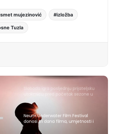
ismet mujezinović
izložba
osne Tuzla
Sloboda igra posljednju prijateljsku
utakmicu pred početak sezone u
Gračanici
Neum Underwater Film Festival
donosi tri dana filma, umjetnosti i
mora