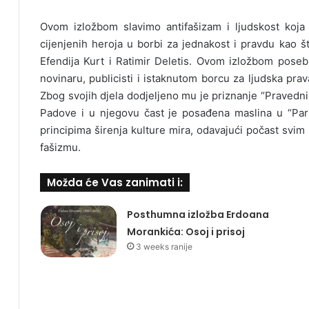
Ovom izložbom slavimo antifašizam i ljudskost koja 
cijenjenih heroja u borbi za jednakost i pravdu kao
Efendija Kurt i Ratimir Deletis. Ovom izložbom pos
novinaru, publicisti i istaknutom borcu za ljudska prav
Zbog svojih djela dodjeljeno mu je priznanje “Pravedni
Padove i u njegovu čast je posađena maslina u “Park
principima širenja kulture mira, odavajući počast svim h
fašizmu.
Možda će Vas zanimati i:
Posthumna izložba Erdoana
Morankića: Osoj i prisoj
3 weeks ranije