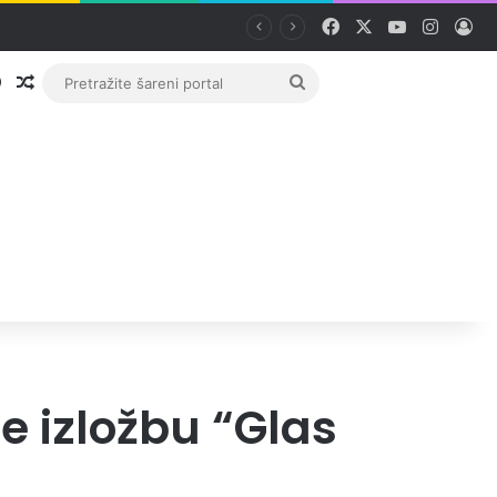
Facebook
X
YouTube
Instag
Pri
Prijava
Random članak
Pretražite
šareni
portal
će izložbu “Glas