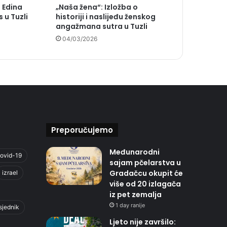
 Edina
„Naša žena“: Izložba o
 u Tuzli
historiji i naslijeđu ženskog
angažmana sutra u Tuzli
04/03/2026
Preporučujemo
Međunarodni
ovid-19
sajam pčelarstva u
Gradačcu okupit će
izrael
više od 20 izlagača
iz pet zemalja
1 day ranije
sjednik
Ljeto nije završilo: