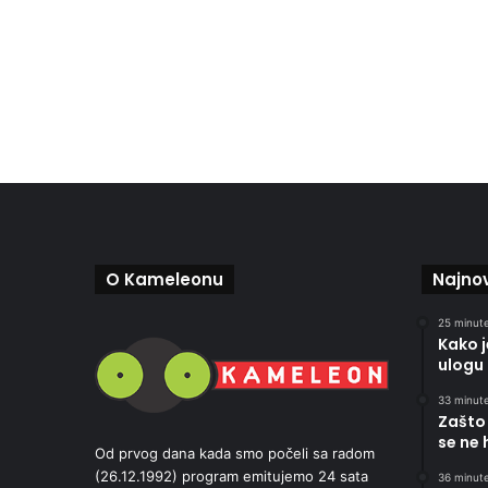
O Kameleonu
Najnov
25 minute
Kako 
ulogu 
33 minute
Zašto 
se ne 
Od prvog dana kada smo počeli sa radom
(26.12.1992) program emitujemo 24 sata
36 minute