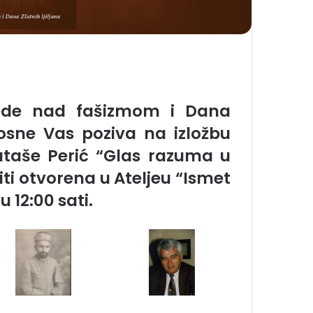
de nad fašizmom i Dana
 Bosne Vas poziva na izložbu
ataše Perić “
Glas razuma u
biti otvorena u Ateljeu “Ismet
u 12:00 sati.