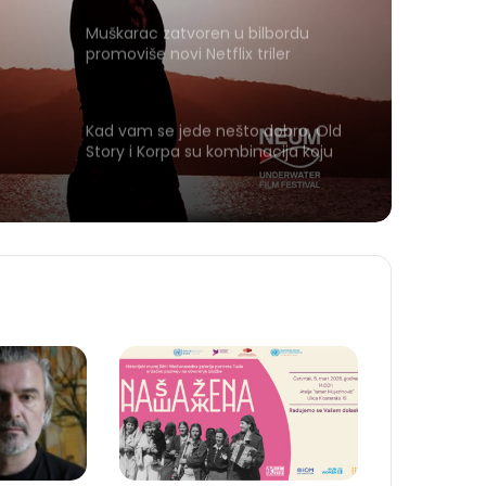
Muškarac zatvoren u bilbordu
promoviše novi Netflix triler
Kad vam se jede nešto dobro, Old
Story i Korpa su kombinacija koju
vrijedi zapamtiti