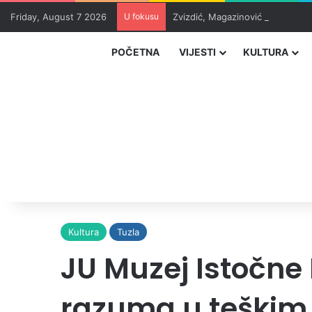
Friday, August 7 2026
U fokusu
Zvizdić, Magazinović i Kojović 
POČETNA
VIJESTI
KULTURA
Kultura
Tuzla
JU Muzej Istočne 
razuma u teški