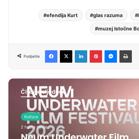
efendija Kurt
glas razuma
muzej Istočne B
Facebook
X
LinkedIn
Pinterest
Messenger
Print
Podijelite
Čitajte sljedeće
Kultura
2 hours ranije
Neum Underwater Film