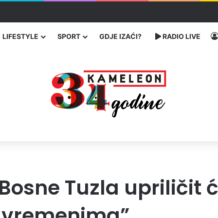
traže poseban status za Memorijalni centar Srebrenica
LIFESTYLE
SPORT
GDJE IZAĆI?
RADIO LIVE
Bosne Tuzla upriličit 
m vremenima”