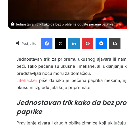
Jednostavan trik kako da bez problema ogulite pečene paprike
Facebook
X
LinkedIn
Pinterest
Messenger
Print
Podijelite
Jednostavan trik za pripremu ukusnog ajavara ili na
peći. Tako pečene su ukusne i mekane, ali uklanjanje k
predstavljati noću moru za domaćicu.
Lifehacker
piše da iako je pečena paprika mekana, nje
okusu ni izgledu jela koje pripremate.
Jednostavan trik kako da bez pr
paprike
Pravljenje ajvara i drugih oblika zimnice koji uključu