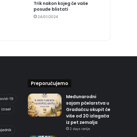
Trik nakon kojeg će vaše
posuđe blistati
24/01/2024
Preporučujemo
Međunarodni
ovid-19
sajam pčelarstva u
Gradačcu okupit će
izrael
više od 20 izlagača
iz pet zemalja
2 days ranije
sjednik