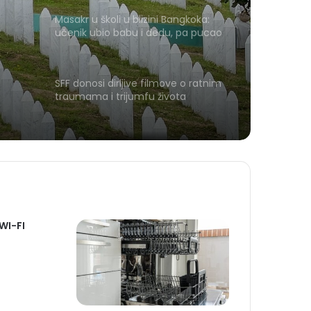
Masakr u školi u blizini Bangkoka:
učenik ubio babu i dedu, pa pucao
na nastavnike i đake
SFF donosi dirljive filmove o ratnim
traumama i trijumfu života
 WI-FI