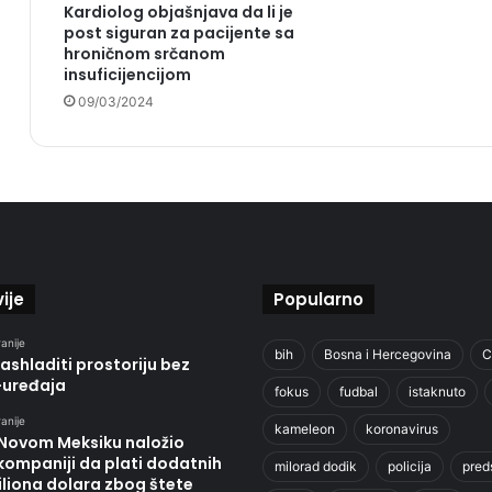
Kardiolog objašnjava da li je
post siguran za pacijente sa
hroničnom srčanom
insuficijencijom
09/03/2024
ije
Popularno
anije
bih
Bosna i Hercegovina
C
ashladiti prostoriju bez
-uređaja
fokus
fudbal
istaknuto
anije
kameleon
koronavirus
 Novom Meksiku naložio
kompaniji da plati dodatnih
milorad dodik
policija
pred
liona dolara zbog štete