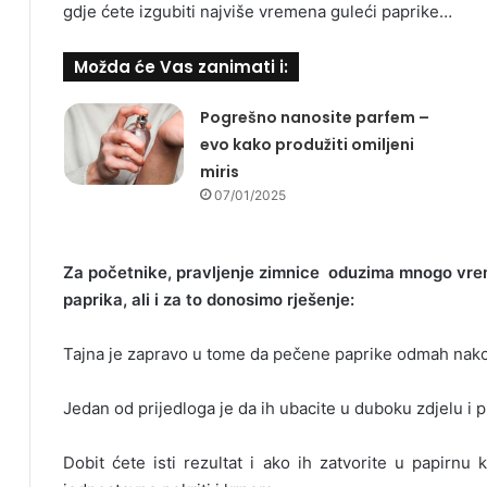
gdje ćete izgubiti najviše vremena guleći paprike…
Možda će Vas zanimati i:
Pogrešno nanosite parfem –
evo kako produžiti omiljeni
miris
07/01/2025
Za početnike, pravljenje zimnice oduzima mnogo vrem
paprika, ali i za to donosimo rješenje:
Tajna je zapravo u tome da pečene paprike odmah nakon 
Jedan od prijedloga je da ih ubacite u duboku zdjelu i 
Dobit ćete isti rezultat i ako ih zatvorite u papirnu 