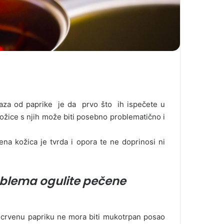
maza od paprike je da prvo što ih ispečete u
ožice s njih može biti posebno problematično i
na kožica je tvrda i opora te ne doprinosi ni
oblema ogulite pečene
ju crvenu papriku ne mora biti mukotrpan posao