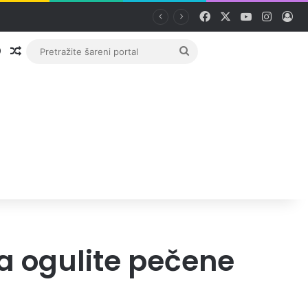
Facebook
X
YouTube
Instag
Pri
Prijava
Random članak
Pretražite
šareni
portal
a ogulite pečene