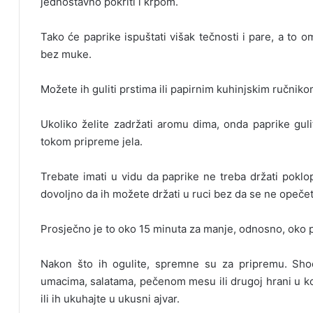
jednostavno pokriti i krpom.
Tako će paprike ispuštati višak tečnosti i pare, a to
bez muke.
Možete ih guliti prstima ili papirnim kuhinjskim ručniko
Ukoliko želite zadržati aromu dima, onda paprike gulit
tokom pripreme jela.
Trebate imati u vidu da paprike ne treba držati poklo
dovoljno da ih možete držati u ruci bez da se ne opečet
Prosječno je to oko 15 minuta za manje, odnosno, oko p
Nakon što ih ogulite, spremne su za pripremu. Sho
umacima, salatama, pečenom mesu ili drugoj hrani u koj
ili ih ukuhajte u ukusni ajvar.