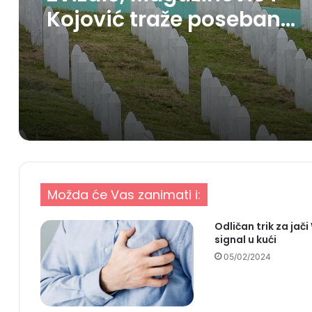
Kojović traže poseban
status za Memorijalni
centar Srebrenica
Možda će Vas zanimati i:
Odličan trik za jači
signal u kući
05/02/2024