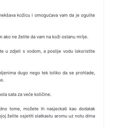
 omekšava kožicu i omogućava vam da je ogulite
m ako ne želite da vam na koži ostanu mrlje.
e u zdjeli s vodom, a poslije vodu iskoristite
pljenima dugo nego tek toliko da se prohlade,
e.
ola sata za veće količine.
dno tome, možete ih nasjeckati kao dodatak
oj želite osjetiti slatkastu aromu uz notu dima