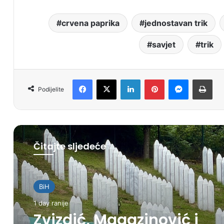
crvena paprika
jednostavan trik
savjet
trik
Facebook
X
LinkedIn
Pinterest
Messenger
Print
Podijelite
Čitajte sljedeće
BiH
1 day ranije
Zvizdić, Magazinović i