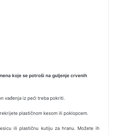
ena koje se potroši na guljenje crvenih
vađenja iz peći treba pokriti.
prekrijete plastičnom kesom ili poklopcem.
kesicu ili plastičnu kutiju za hranu. Možete ih