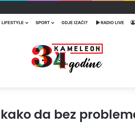
ć traže poseban status za Memorijalni centar Srebrenica
LIFESTYLE
SPORT
GDJE IZAĆI?
RADIO LIVE
 kako da bez problem