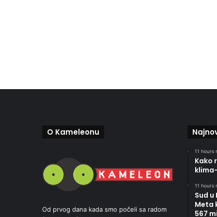
O Kameleonu
Najnov
11 hours r
Kako r
klima
11 hours r
Sud u
Meta 
Od prvog dana kada smo počeli sa radom
567 mi