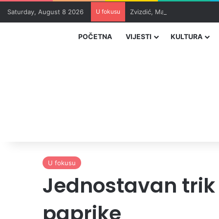
Saturday, August 8 2026
U fokusu
Zvizdić, Magazinović i Kojovi
POČETNA
VIJESTI
KULTURA
U fokusu
Jednostavan trik
paprike