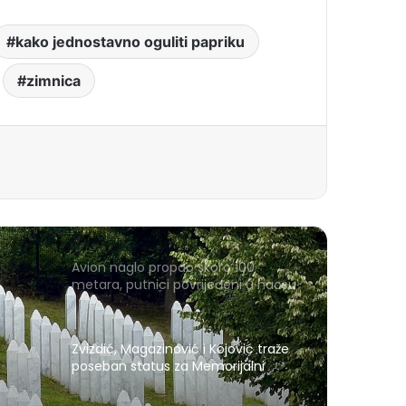
kako jednostavno oguliti papriku
zimnica
Avion naglo propao skoro 100
metara, putnici povrijeđeni u haosu
Zvizdić, Magazinović i Kojović traže
poseban status za Memorijalni
centar Srebrenica