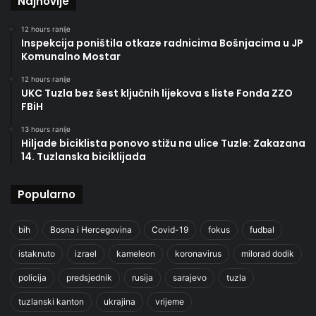
Najnovije
12 hours ranije
Inspekcija poništila otkaze radnicima Bošnjacima u JP
Komunalno Mostar
12 hours ranije
UKC Tuzla bez šest ključnih lijekova s liste Fonda ZZO
FBiH
13 hours ranije
Hiljade biciklista ponovo stižu na ulice Tuzle: Zakazana
14. Tuzlanska biciklijada
Popularno
bih
Bosna i Hercegovina
Covid-19
fokus
fudbal
istaknuto
izrael
kameleon
koronavirus
milorad dodik
policija
predsjednik
rusija
sarajevo
tuzla
tuzlanski kanton
ukrajina
vrijeme