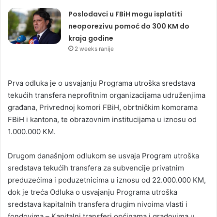
Poslodavci u FBiH mogu isplatiti
neoporezivu pomoć do 300 KM do
kraja godine
2 weeks ranije
Prva odluka je o usvajanju Programa utroška sredstava
tekućih transfera neprofitnim organizacijama udruženjima
građana, Privrednoj komori FBiH, obrtničkim komorama
FBiH i kantona, te obrazovnim institucijama u iznosu od
1.000.000 KM.
Drugom današnjom odlukom se usvaja Program utroška
sredstava tekućih transfera za subvencije privatnim
preduzećima i poduzetnicima u iznosu od 22.000.000 KM,
dok je treća Odluka o usvajanju Programa utroška
sredstava kapitalnih transfera drugim nivoima vlasti i
fondovima – Kapitalni transferi općinama i gradovima u