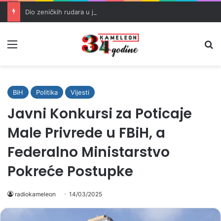
Dio zeničkih rudara u jami zbog neisplaćenih plata i problema sa zdravstvenim knjižicama
Meni
Pr
BiH
Politika
Vijesti
Javni Konkursi za Poticaje
Male Privrede u FBiH, a
Federalno Ministarstvo
Pokreće Postupke
radiokameleon
14/03/2025