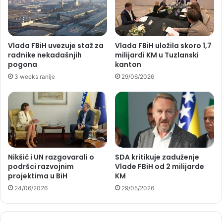
Vlada FBiH uvezuje staž za
Vlada FBiH uložila skoro 1,7
radnike nekadašnjih
milijardi KM u Tuzlanski
pogona
kanton
3 weeks ranije
29/06/2026
Nikšić i UN razgovarali o
SDA kritikuje zaduženje
podršci razvojnim
Vlade FBiH od 2 milijarde
projektima u BiH
KM
24/06/2026
29/05/2026