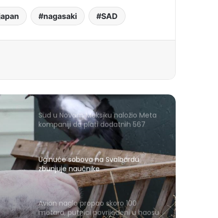
japan
nagasaki
SAD
Sud u Novom Meksiku naložio Meta
kompaniji da plati dodatnih 567
miliona dolara zbog štete djeci
Uginuće sobova na Svalbardu
zbunjuje naučnike
Avion naglo propao skoro 100
metara, putnici povrijeđeni u haosu