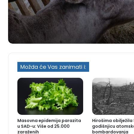
naučnike
Možda će Vas zanimati i:
Masovna epidemija parazita
Hirošima obilježila 
u SAD-u: Više od 25.000
godišnjicu atoms
zaraženih
bombardovanja