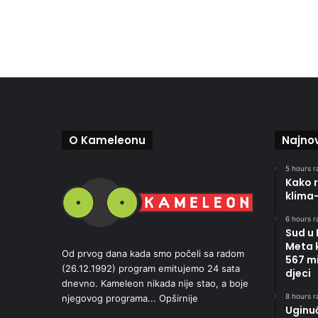
O Kameleonu
Najnov
5 hours r
Kako r
klima
6 hours r
Sud u
Meta 
Od prvog dana kada smo počeli sa radom
567 mi
(26.12.1992) program emitujemo 24 sata
djeci
dnevno. Kameleon nikada nije stao, a boje
8 hours r
njegovog programa...
Opširnije
Uginu