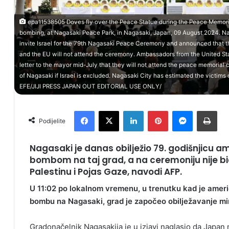
epa11538505 Doves fly over the Peace Statue during the Peace Memori
bombing, at Nagasaki Peace Park, in Nagasaki, Japan, 09 August 2024. Na
invite Israel for the 79th Nagasaki Peace Ceremony and announced that t
and the EU will not attend the ceremony. Ambassadors from the United Sta
letter to the mayor mid-July that they will not attend the peace memoria
of Nagasaki if Israel is excluded. Nagasaki City has estimated the victims 
EFE/JIJI PRESS JAPAN OUT EDITORIAL USE ONLY/
Facebook
X
LinkedIn
Pinterest
Messenger
Print
Podijelite
Nagasaki je danas obilježio 79. godišnjic
bombom na taj grad, a na ceremoniju nije bi
Palestinu i Pojas Gaze, navodi AFP.
U 11:02 po lokalnom vremenu, u trenutku kad je ameri
bombu na Nagasaki, grad je započeo obilježavanje mi
Gradonačelnik Nagasakija je u izjavi naglasio da Japan m