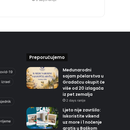
Preporučujemo
Međunarodni
ovid-19
sajam pčelarstva u
Gradačcu okupit će
izrael
više od 20 izlagača
iz pet zemalja
2 days ranije
sjednik
Ljeto nije završilo:
Iskoristite vikend
vrijeme
uz more i 1 noćenje
gratis u Baškom