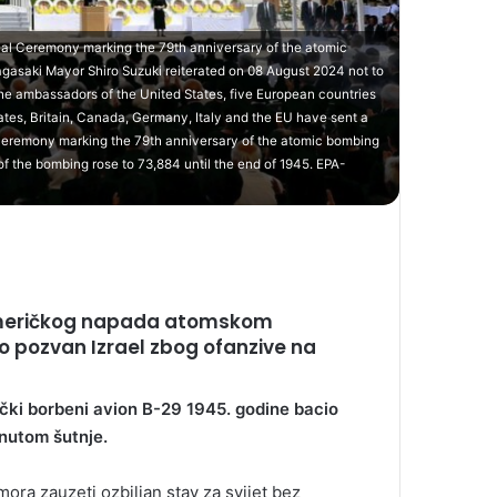
al Ceremony marking the 79th anniversary of the atomic
gasaki Mayor Shiro Suzuki reiterated on 08 August 2024 not to
he ambassadors of the United States, five European countries
tes, Britain, Canada, Germany, Italy and the EU have sent a
l ceremony marking the 79th anniversary of the atomic bombing
of the bombing rose to 73,884 until the end of 1945. EPA-
u američkog napada atomskom
o pozvan Izrael zbog ofanzive na
čki borbeni avion B-29 1945. godine bacio
nutom šutnje.
ora zauzeti ozbiljan stav za svijet bez