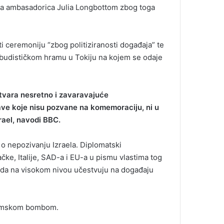
a ambasadorica Julia Longbottom zbog toga
i ceremoniju “zbog politiziranosti događaja” te
 budističkom hramu u Tokiju na kojem se odaje
stvara nesretno i zavaravajuće
ržave koje nisu pozvane na komemoraciju, ni u
zrael, navodi BBC.
 o nepozivanju Izraela. Diplomatski
čke, Italije, SAD-a i EU-a u pismu vlastima tog
o da na visokom nivou učestvuju na događaju
atomskom bombom.