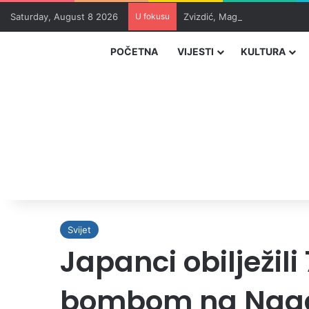
Saturday, August 8 2026
U fokusu
Zvizdić, Magazinović i Kojovi
POČETNA
VIJESTI
KULTURA
Svijet
Japanci obilježi
bombom na Nagas