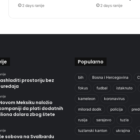
2 days ranije
2 days ranije
ije
Popularno
anije
bih
Bosna i Hercegovina
C
ashladiti prostoriju bez
-uređaja
fokus
fudbal
istaknuto
anije
kameleon
koronavirus
 Novom Meksiku naložio
kompaniji da plati dodatnih
milorad dodik
policija
pred
liona dolara zbog štete
rusija
sarajevo
tuzla
tuzlanski kanton
ukrajina
anije
će sobova na Svalbardu