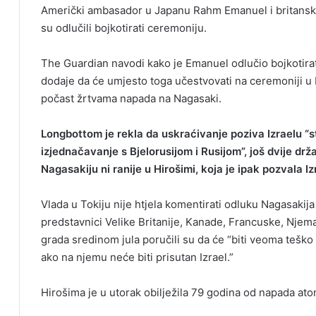
Američki ambasador u Japanu Rahm Emanuel i britansk
su odlučili bojkotirati ceremoniju.
The Guardian navodi kako je Emanuel odlučio bojkotirat
dodaje da će umjesto toga učestvovati na ceremoniji u
počast žrtvama napada na Nagasaki.
Longbottom je rekla da uskraćivanje poziva Izraelu “
izjednačavanje s Bjelorusijom i Rusijom”, još dvije d
Nagasakiju ni ranije u Hirošimi, koja je ipak pozvala I
Vlada u Tokiju nije htjela komentirati odluku Nagasakija
predstavnici Velike Britanije, Kanade, Francuske, Njema
grada sredinom jula poručili su da će “biti veoma tešk
ako na njemu neće biti prisutan Izrael.”
Hirošima je u utorak obilježila 79 godina od napada 