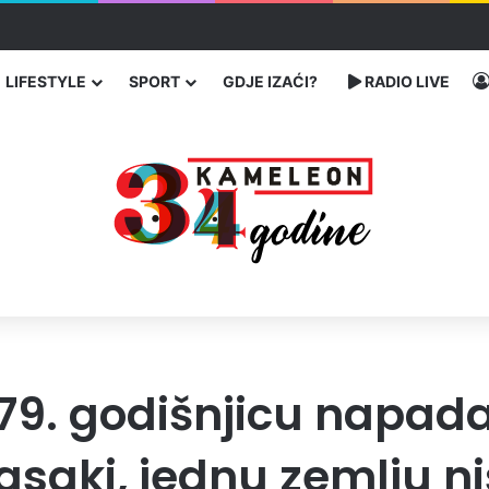
ć traže poseban status za Memorijalni centar Srebrenica
LIFESTYLE
SPORT
GDJE IZAĆI?
RADIO LIVE
li 79. godišnjicu nap
aki, jednu zemlju ni