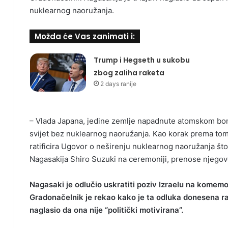
nuklearnog naoružanja.
Možda će Vas zanimati i:
Trump i Hegseth u sukobu
zbog zaliha raketa
2 days ranije
– Vlada Japana, jedine zemlje napadnute atomskom bom
svijet bez nuklearnog naoružanja. Kao korak prema tom
ratificira Ugovor o neširenju nuklearnog naoružanja što
Nagasakija Shiro Suzuki na ceremoniji, prenose njegov
Nagasaki je odlučio uskratiti poziv Izraelu na komemor
Gradonačelnik je rekao kako je ta odluka donesena ra
naglasio da ona nije “politički motivirana”.