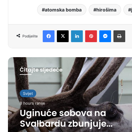
atomska bomba
hirošima
Facebook
X
LinkedIn
Pinterest
Messenger
Print
Podijelite
Čitajte sljedeće
Svijet
8 hours ranije
Uginuće sobova na
Svalbardu zbunjuje