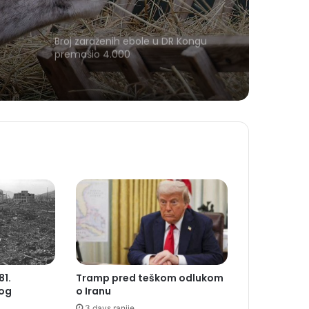
Broj zaraženih ebole u DR Kongu
premašio 4.000
81.
Tramp pred teškom odlukom
kog
o Iranu
3 days ranije