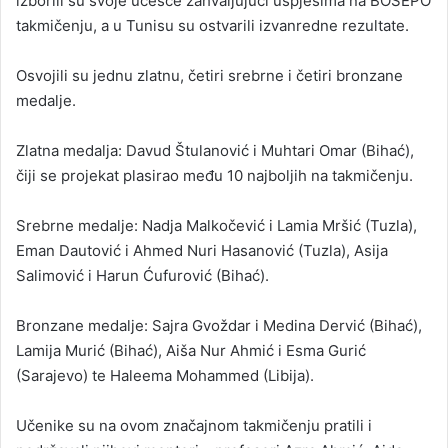
izborili su svoje učešće zahvaljujući uspjesima na BOSEPO
takmičenju, a u Tunisu su ostvarili izvanredne rezultate.
Osvojili su jednu zlatnu, četiri srebrne i četiri bronzane
medalje.
Zlatna medalja: Davud Štulanović i Muhtari Omar (Bihać),
čiji se projekat plasirao među 10 najboljih na takmičenju.
Srebrne medalje: Nadja Malkočević i Lamia Mršić (Tuzla),
Eman Dautović i Ahmed Nuri Hasanović (Tuzla), Asija
Salimović i Harun Ćufurović (Bihać).
Bronzane medalje: Sajra Gvoždar i Medina Dervić (Bihać),
Lamija Murić (Bihać), Aiša Nur Ahmić i Esma Gurić
(Sarajevo) te Haleema Mohammed (Libija).
Učenike su na ovom značajnom takmičenju pratili i