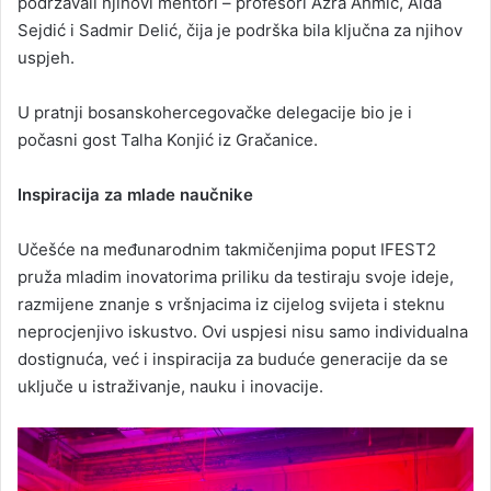
podržavali njihovi mentori – profesori Azra Ahmić, Aida
Sejdić i Sadmir Delić, čija je podrška bila ključna za njihov
uspjeh.
U pratnji bosanskohercegovačke delegacije bio je i
počasni gost Talha Konjić iz Gračanice.
Inspiracija za mlade naučnike
Učešće na međunarodnim takmičenjima poput IFEST2
pruža mladim inovatorima priliku da testiraju svoje ideje,
razmijene znanje s vršnjacima iz cijelog svijeta i steknu
neprocjenjivo iskustvo. Ovi uspjesi nisu samo individualna
dostignuća, već i inspiracija za buduće generacije da se
uključe u istraživanje, nauku i inovacije.