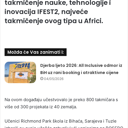
takmičenje nauke, tehnologije i
inovacija IFEST2, najveće
takmičenje ovog tipa u Africi.
Možda će Vas zanimati i:
Djerba ljeto 2026: All Inclusive odmor iz
BiH uz rani booking i atraktivne cijene
04/05/2026
Na ovom događaju učestvovalo je preko 800 takmičara s
više od 300 projekata iz 40 zemalja.
Učenici Richmond Park škola iz Bihaća, Sarajeva i Tuzle