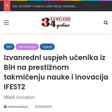
Dio zeničkih rudara u jami zbog neisplaćenih plata i problema sa zdravstvenim knjižicama
Meni
Pr
BiH
Tehnologija
Vijesti
Izvanredni uspjeh učenika iz
BiH na prestižnom
takmičenju nauke i inovacija
IFEST2
Mladi inovatori
radiokameleon
01/04/2025