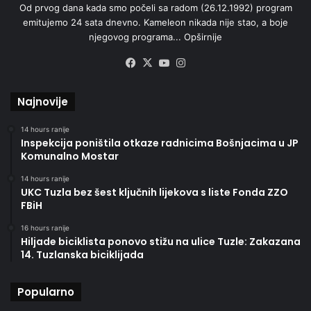
Od prvog dana kada smo počeli sa radom (26.12.1992) program
emitujemo 24 sata dnevno. Kameleon nikada nije stao, a boje
njegovog programa...
Opširnije
Facebook
X
YouTube
Instagram
Najnovije
14 hours ranije
Inspekcija poništila otkaze radnicima Bošnjacima u JP
Komunalno Mostar
14 hours ranije
UKC Tuzla bez šest ključnih lijekova s liste Fonda ZZO
FBiH
16 hours ranije
Hiljade biciklista ponovo stižu na ulice Tuzle: Zakazana
14. Tuzlanska biciklijada
Popularno