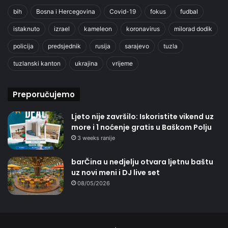
bih
Bosna i Hercegovina
Covid-19
fokus
fudbal
istaknuto
izrael
kameleon
koronavirus
milorad dodik
policija
predsjednik
rusija
sarajevo
tuzla
tuzlanski kanton
ukrajina
vrijeme
Preporučujemo
Ljeto nije završilo: Iskoristite vikend uz
more i 1 noćenje gratis u Baškom Polju
3 weeks ranije
barČina u nedjelju otvara ljetnu baštu
uz novi meni i DJ live set
08/05/2026