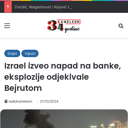
Zvizdić, Magazinović i Kojović traže poseban status za Memorijalni centar Srebrenica
Meni
Pr
Svijet
Vijesti
Izrael izveo napad na banke,
eksplozije odjekivale
Bejrutom
radiokameleon
21/10/2024