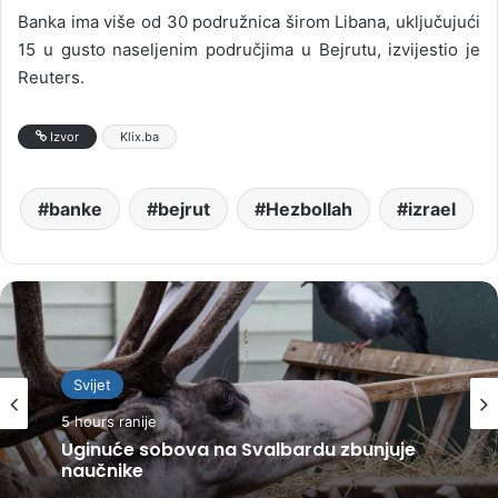
Banka ima više od 30 podružnica širom Libana, uključujući
15 u gusto naseljenim područjima u Bejrutu, izvijestio je
Reuters.
Izvor
Klix.ba
banke
bejrut
Hezbollah
izrael
Svijet
5 hours ranije
Uginuće sobova na Svalbardu zbunjuje
naučnike