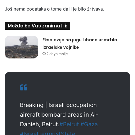
Još nema podataka o tome da li je bilo žrtvava.
Možda će Vas zanimati i:
Eksplozija na jugu Libana usmrtila
izraelske vojnike
2 days ranije
Breaking | Israeli occupation
aircraft bombard areas in Al-
Dahieh, Beirut.
#Beirut
#Gaza
#IsraelTerroristState