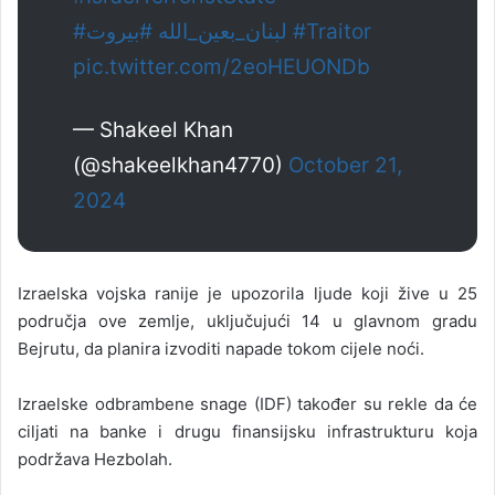
#بيروت
#لبنان_بعين_الله
#Traitor
pic.twitter.com/2eoHEUONDb
— Shakeel Khan
(@shakeelkhan4770)
October 21,
2024
Izraelska vojska ranije je upozorila ljude koji žive u 25
područja ove zemlje, uključujući 14 u glavnom gradu
Bejrutu, da planira izvoditi napade tokom cijele noći.
Izraelske odbrambene snage (IDF) također su rekle da će
ciljati na banke i drugu finansijsku infrastrukturu koja
podržava Hezbolah.