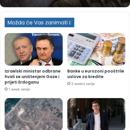
Možda će Vas zanimati i:
Izraelski ministar odbrane
Banke u eurozoni pooštrile
hvali se uništenjem Gaze i
uslove za kredite
prijeti Erdoganu
3 weeks ranije
1 week ranije