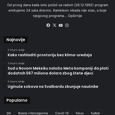
Od prvog dana kada smo počeli sa radom (26.12.1992) program
emitujemo 24 sata dnevno. Kameleon nikada nije stao, a boje
njegovog programa...
Opširnije
Facebook
X
YouTube
Instagram
Najnovije
2 hours ranije
Kako rashladiti prostoriju bez klima-uređaja
3 hours ranije
Sud u Novom Meksiku naložio Meta kompaniji da plati
dodatnih 567 miliona dolara zbog štete djeci
5 hours ranije
Uginuće sobova na Svalbardu zbunjuje naučnike
Popularno
bih
Bosna i Hercegovina
Covid-19
fokus
fudbal