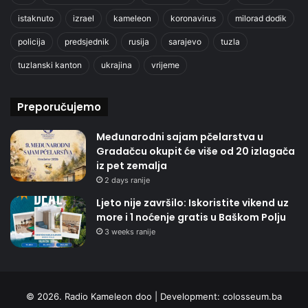
istaknuto
izrael
kameleon
koronavirus
milorad dodik
policija
predsjednik
rusija
sarajevo
tuzla
tuzlanski kanton
ukrajina
vrijeme
Preporučujemo
Međunarodni sajam pčelarstva u
Gradačcu okupit će više od 20 izlagača
iz pet zemalja
2 days ranije
Ljeto nije završilo: Iskoristite vikend uz
more i 1 noćenje gratis u Baškom Polju
3 weeks ranije
© 2026. Radio Kameleon doo | Development:
colosseum.ba