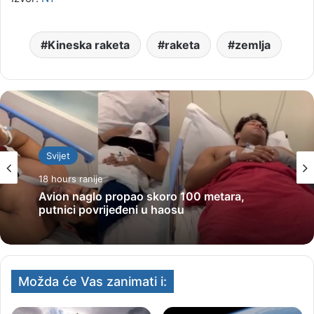
Kineska raketa
raketa
zemlja
Svijet
18 hours ranije
Avion naglo propao skoro 100 metara,
putnici povrijeđeni u haosu
Možda će Vas zanimati i: