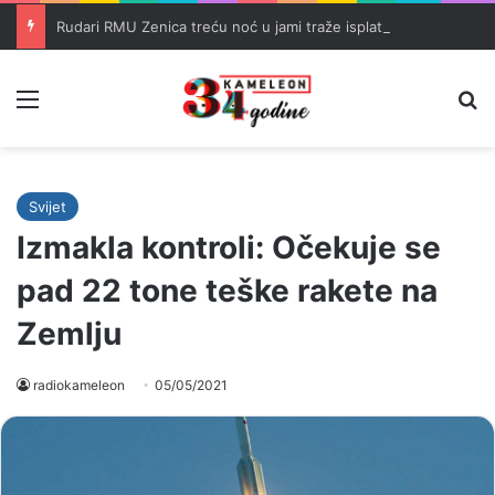
Rudari RMU Zenica treću noć u jami traže isplatu zaostalih plaća
Meni
Pr
Svijet
Izmakla kontroli: Očekuje se
pad 22 tone teške rakete na
Zemlju
radiokameleon
05/05/2021