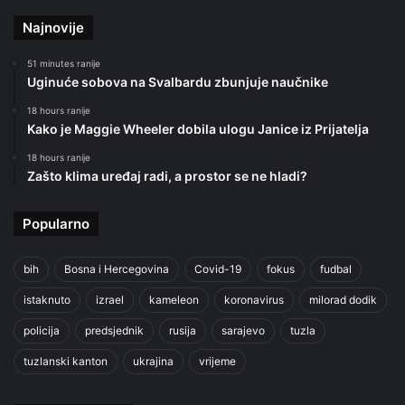
Najnovije
51 minutes ranije
Uginuće sobova na Svalbardu zbunjuje naučnike
18 hours ranije
Kako je Maggie Wheeler dobila ulogu Janice iz Prijatelja
18 hours ranije
Zašto klima uređaj radi, a prostor se ne hladi?
Popularno
bih
Bosna i Hercegovina
Covid-19
fokus
fudbal
istaknuto
izrael
kameleon
koronavirus
milorad dodik
policija
predsjednik
rusija
sarajevo
tuzla
tuzlanski kanton
ukrajina
vrijeme