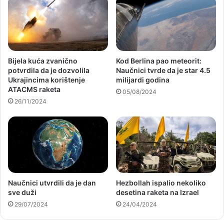
Bijela kuća zvanično
Kod Berlina pao meteorit:
potvrdila da je dozvolila
Naučnici tvrde da je star 4.5
Ukrajincima korištenje
milijardi godina
ATACMS raketa
05/08/2024
26/11/2024
Naučnici utvrdili da je dan
Hezbollah ispalio nekoliko
sve duži
desetina raketa na Izrael
29/07/2024
24/04/2024