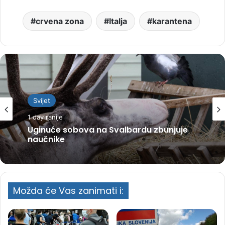
crvena zona
Italja
karantena
Svijet
1 day ranije
Uginuće sobova na Svalbardu zbunjuje
naučnike
Možda će Vas zanimati i: