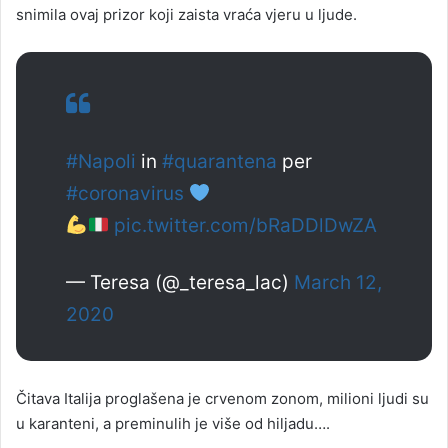
snimila ovaj prizor koji zaista vraća vjeru u ljude.
#Napoli
in
#quarantena
per
#coronavirus
pic.twitter.com/bRaDDlDwZA
— Teresa (@_teresa_lac)
March 12,
2020
Čitava Italija proglašena je crvenom zonom, milioni ljudi su
u karanteni, a preminulih je više od hiljadu….