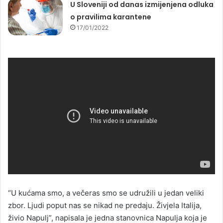
U Sloveniji od danas izmijenjena odluka
o pravilima karantene
17/01/2022
“U kućama smo, a večeras smo se udružili u jedan veliki
zbor. Ljudi poput nas se nikad ne predaju. Živjela Italija,
živio Napulj”, napisala je jedna stanovnica Napulja koja je