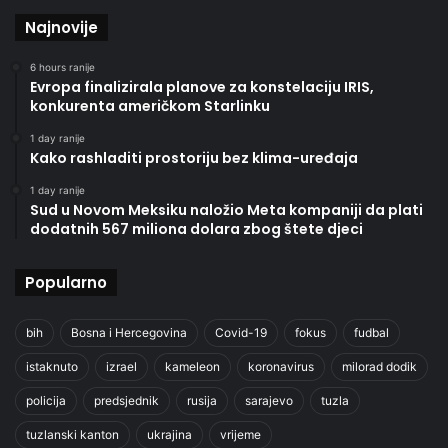
Najnovije
6 hours ranije
Evropa finalizirala planove za konstelaciju IRIS,
konkurenta američkom Starlinku
1 day ranije
Kako rashladiti prostoriju bez klima-uređaja
1 day ranije
Sud u Novom Meksiku naložio Meta kompaniji da plati
dodatnih 567 miliona dolara zbog štete djeci
Popularno
bih
Bosna i Hercegovina
Covid-19
fokus
fudbal
istaknuto
izrael
kameleon
koronavirus
milorad dodik
policija
predsjednik
rusija
sarajevo
tuzla
tuzlanski kanton
ukrajina
vrijeme