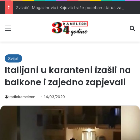
Zvizdić, Magazinović i Kojović traže poseban status za Memorijalni centar Srebrenica
Meni
Pr
Svijet
Italijani u karanteni izašli na
balkone i zajedno zapjevali
radiokameleon
14/03/2020