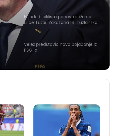
Hiljade biciklista ponovo stižu na
ulice Tuzle: Zakazana 14. Tuzlanska
biciklijada
Velež predstavio novo pojačanje iz
PSG-a