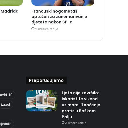
l Madrida
Francuski nogometaš
optužen za zanemarivanje
djeteta nakon SP-a
2 weeks ranije
Preporučujemo
Ljeto nije završilo:
ovid-19
Iskoristite vikend
uz more i 1 noćenje
izrael
gratis u Baškom
Polju
3 weeks ranije
sjednik