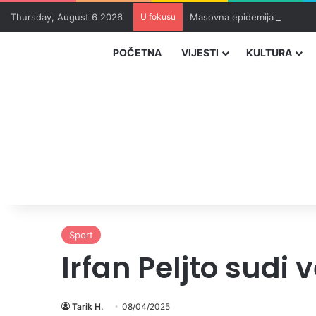
Thursday, August 6 2026
U fokusu
Masovna epidemija parazita 
POČETNA
VIJESTI
KULTURA
Sport
Irfan Peljto sudi 
Tarik H.
08/04/2025