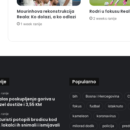
Mourinhova rekonstrukcija
Rodri u fokusu Rea
Reala: Ko dolazi, a ko odlazi
2 weeks ranije
1 week ranije
ije
Popularno
 ranije
bih
Bosna i Hercegovina
C
alas poskupljenja goriva u
izel dostiže i 3,55 KM
fokus
fudbal
istaknuto
 ranije
kameleon
koronavirus
 turisti potopili brodicu kod
 lokalci ih snimali i ismijavali
milorad dodik
policija
pred