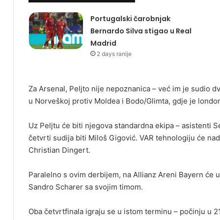
Portugalski čarobnjak
Bernardo Silva stigao u Real
Madrid
2 days ranije
Za Arsenal, Peljto nije nepoznanica – već im je sudio d
u Norveškoj protiv Moldea i Bodo/Glimta, gdje je london
Uz Peljtu će biti njegova standardna ekipa – asistenti 
četvrti sudija biti Miloš Gigović. VAR tehnologiju će na
Christian Dingert.
Paralelno s ovim derbijem, na Allianz Areni Bayern će ugo
Sandro Scharer sa svojim timom.
Oba četvrtfinala igraju se u istom terminu – počinju u 21