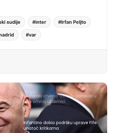
ski sudije
inter
Irfan Peljto
madrid
var
Tuzlanski crveno-crni do pobjede u
pripremnoj utakmici
Infantino dobio podršku uprave Fife
unatoč kritikama