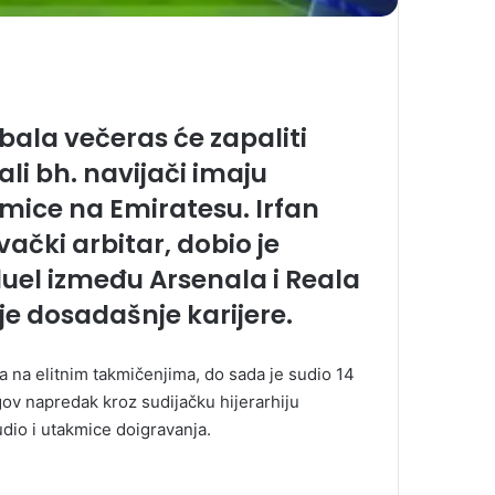
bala večeras će zapaliti
li bh. navijači imaju
mice na Emiratesu. Irfan
ački arbitar, dobio je
duel između Arsenala i Reala
e dosadašnje karijere.
a na elitnim takmičenjima, do sada je sudio 14
egov napredak kroz sudijačku hijerarhiju
udio i utakmice doigravanja.