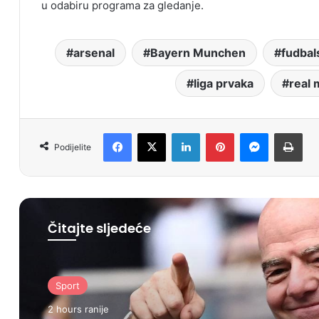
u odabiru programa za gledanje.
arsenal
Bayern Munchen
fudbal
liga prvaka
real 
Facebook
X
LinkedIn
Pinterest
Messenger
Print
Podijelite
Čitajte sljedeće
Sport
2 hours ranije