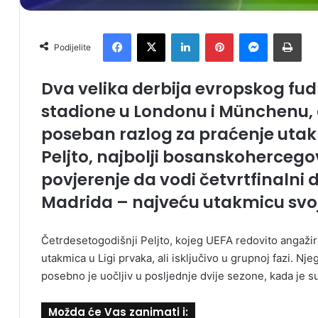
Facebook
X
LinkedIn
Pinterest
Messenger
Print
Podijelite
Dva velika derbija evropskog fud
stadione u Londonu i Münchenu, a
poseban razlog za praćenje utak
Peljto, najbolji bosanskohercegov
povjerenje da vodi četvrtfinalni 
Madrida – najveću utakmicu svoj
Četrdesetogodišnji Peljto, kojeg UEFA redovito angažir
utakmica u Ligi prvaka, ali isključivo u grupnoj fazi. Nj
posebno je uočljiv u posljednje dvije sezone, kada je s
Možda će Vas zanimati i: