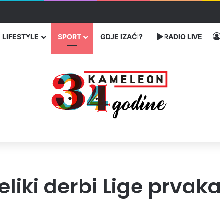
u SAD-u: Više od 25.000 zaraženih
LIFESTYLE
SPORT
GDJE IZAĆI?
RADIO LIVE
veliki derbi Lige prvak