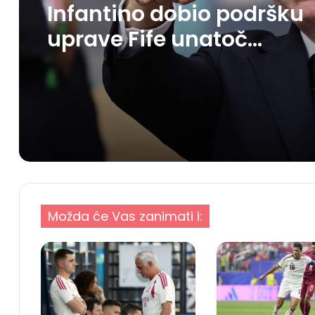
Infantino dobio podršku
uprave Fife unatoč
kritikama
Možda će Vas zanimati i: