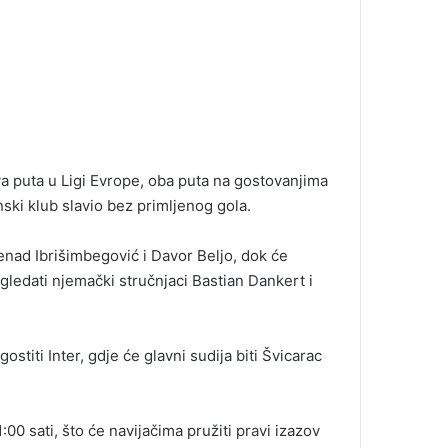
va puta u Ligi Evrope, oba puta na gostovanjima
ski klub slavio bez primljenog gola.
Senad Ibrišimbegović i Davor Beljo, dok će
dgledati njemački stručnjaci Bastian Dankert i
stiti Inter, gdje će glavni sudija biti Švicarac
:00 sati, što će navijačima pružiti pravi izazov