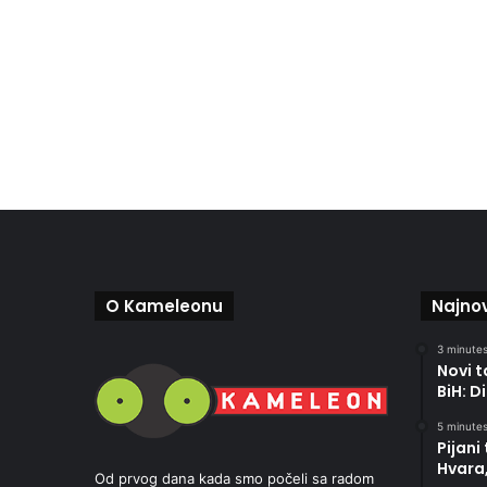
O Kameleonu
Najnov
3 minutes
Novi t
BiH: D
5 minutes
Pijani
Hvara,
Od prvog dana kada smo počeli sa radom