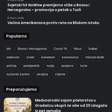
Svjetski hit NoWine premijerno stiže u Bosnu i
Hercegovinu – promocija u petak u Tuzli
6 hours ranije
Većina Amerikanaca protiv rata na Bliskom istoku
Popularno
bih
Bosna i Hercegovina
Covid-19
fokus
fudbal
istaknuto
izrael
kameleon
koronavirus
milorad dodik
policija
predsjednik
rusija
sarajevo
tuzla
tuzlanski kanton
ukrajina
vrijeme
Preporučujemo
Međunarodni sajam pčelarstva u
Gradačcu okupit će više od 20 izlagača
iz pet zemalja