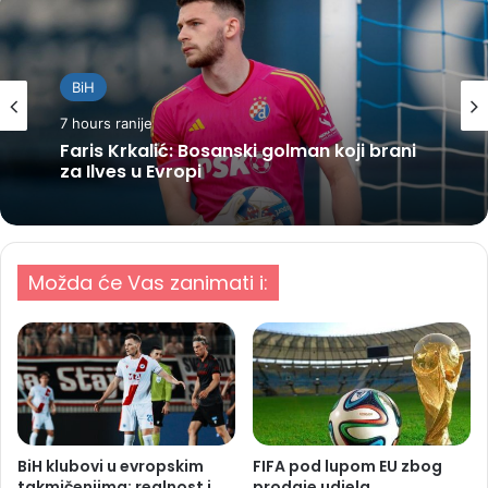
BiH
7 hours ranije
Faris Krkalić: Bosanski golman koji brani
za Ilves u Evropi
Možda će Vas zanimati i:
BiH klubovi u evropskim
FIFA pod lupom EU zbog
takmičenjima: realnost i
prodaje udjela