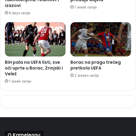
izazovi
1 week ranije
6 days ranije
BiH pala na UEFA listi, sve
Borac na pragu trećeg
oči uprte u Borac, Zrinjski i
pretkola UEFA
Velež
2 weeks ranije
1 week ranije
O Kameleonu