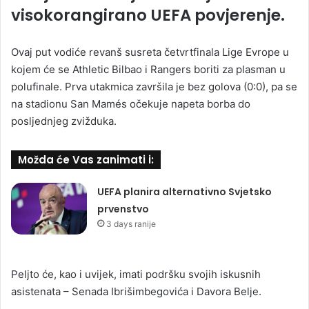
visokorangirano UEFA povjerenje.
Ovaj put vodiće revanš susreta četvrtfinala Lige Evrope u
kojem će se Athletic Bilbao i Rangers boriti za plasman u
polufinale. Prva utakmica završila je bez golova (0:0), pa se
na stadionu San Mamés očekuje napeta borba do
posljednjeg zvižduka.
Možda će Vas zanimati i:
UEFA planira alternativno Svjetsko
prvenstvo
3 days ranije
Peljto će, kao i uvijek, imati podršku svojih iskusnih
asistenata – Senada Ibrišimbegovića i Davora Belje.