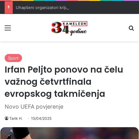
Uhapšeni organizatori krijumčarenja migranata preko BiH i Balkana
Meni
Pr
Sport
Irfan Peljto ponovo na čelu
važnog četvrtfinala
evropskog takmičenja
Novo UEFA povjerenje
Tarik H.
15/04/2025