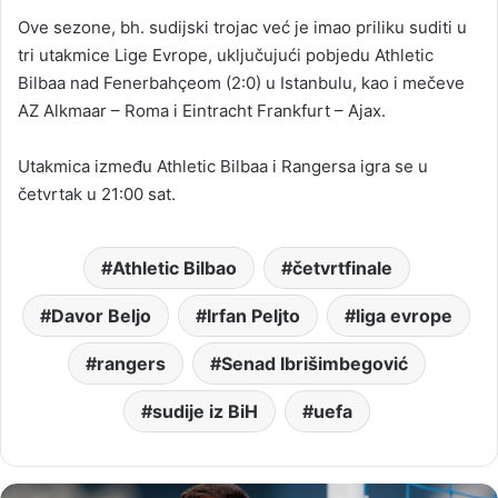
Ove sezone, bh. sudijski trojac već je imao priliku suditi u
tri utakmice Lige Evrope, uključujući pobjedu Athletic
Bilbaa nad Fenerbahçeom (2:0) u Istanbulu, kao i mečeve
AZ Alkmaar – Roma i Eintracht Frankfurt – Ajax.
Utakmica između Athletic Bilbaa i Rangersa igra se u
četvrtak u 21:00 sat.
Athletic Bilbao
četvrtfinale
Davor Beljo
Irfan Peljto
liga evrope
rangers
Senad Ibrišimbegović
sudije iz BiH
uefa