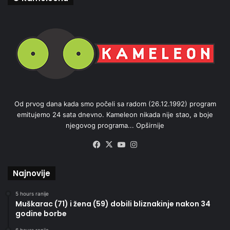
Od prvog dana kada smo počeli sa radom (26.12.1992) program
emitujemo 24 sata dnevno. Kameleon nikada nije stao, a boje
njegovog programa...
Opširnije
Facebook
X
YouTube
Instagram
Najnovije
5 hours ranije
Muškarac (71) i žena (59) dobili bliznakinje nakon 34
godine borbe
6 hours ranije