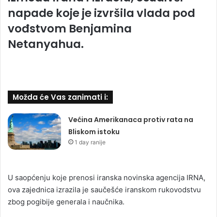
napade koje je izvršila vlada pod
vođstvom Benjamina
Netanyahua.
Možda će Vas zanimati i:
Većina Amerikanaca protiv rata na
Bliskom istoku
1 day ranije
U saopćenju koje prenosi iranska novinska agencija IRNA,
ova zajednica izrazila je saučešće iranskom rukovodstvu
zbog pogibije generala i naučnika.