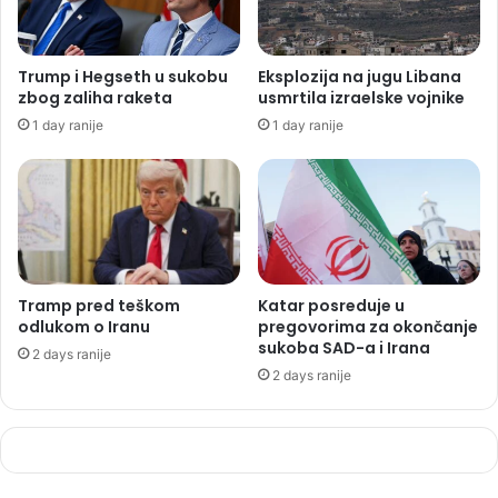
Trump i Hegseth u sukobu
Eksplozija na jugu Libana
zbog zaliha raketa
usmrtila izraelske vojnike
1 day ranije
1 day ranije
Tramp pred teškom
Katar posreduje u
odlukom o Iranu
pregovorima za okončanje
sukoba SAD-a i Irana
2 days ranije
2 days ranije