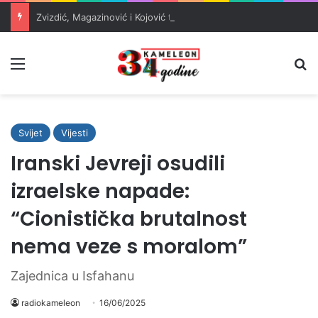
Zvizdić, Magazinović i Kojović traže poseban status za Memorijalni centar Srebrenica
Meni
Pr
Svijet
Vijesti
Iranski Jevreji osudili
izraelske napade:
“Cionistička brutalnost
nema veze s moralom”
Zajednica u Isfahanu
radiokameleon
16/06/2025