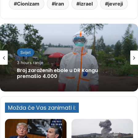
Cionizam
iran
izrael
jevreji
Svijet
3 hours ranije
Broj zaraženih ebole u DR Kongu
premašio 4.000
Možda će Vas zanimati i: