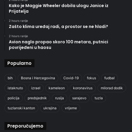
Kako je Maggie Wheeler dobila ulogu Janice iz
Prijatelja
2 hours ranije
Zašto klima uređaj radi, a prostor se ne hladi?
2 hours ranije
Avion naglo propao skoro 100 metara, putnici
povrijeđeni u haosu
Popularno
bih
Bosna i Hercegovina
Covid-19
fokus
fudbal
istaknuto
izrael
kameleon
koronavirus
milorad dodik
policija
predsjednik
rusija
sarajevo
tuzla
tuzlanski kanton
ukrajina
vrijeme
Preporučujemo