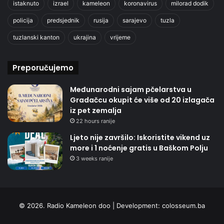
istaknuto
izrael
kameleon
koronavirus
milorad dodik
policija
predsjednik
rusija
sarajevo
tuzla
tuzlanski kanton
ukrajina
vrijeme
Preporučujemo
Međunarodni sajam pčelarstva u
Gradačcu okupit će više od 20 izlagača
iz pet zemalja
22 hours ranije
Ljeto nije završilo: Iskoristite vikend uz
more i 1 noćenje gratis u Baškom Polju
3 weeks ranije
© 2026. Radio Kameleon doo | Development:
colosseum.ba