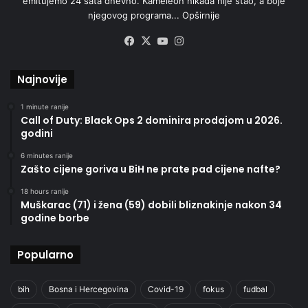
emitujemo 24 sata dnevno. Kameleon nikada nije stao, a boje
njegovog programa...
Opširnije
Facebook
X
YouTube
Instagram
Najnovije
1 minute ranije
Call of Duty: Black Ops 2 dominira prodajom u 2026.
godini
6 minutes ranije
Zašto cijene goriva u BiH ne prate pad cijene nafte?
18 hours ranije
Muškarac (71) i žena (59) dobili bliznakinje nakon 34
godine borbe
Popularno
bih
Bosna i Hercegovina
Covid-19
fokus
fudbal