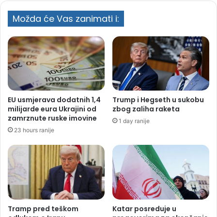
Možda će Vas zanimati i:
EU usmjerava dodatnih 1,4
Trump i Hegseth u sukobu
milijarde eura Ukrajini od
zbog zaliha raketa
zamrznute ruske imovine
1 day ranije
23 hours ranije
Tramp pred teškom
Katar posreduje u