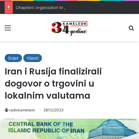
Uhapšeni organizatori krijumčarenja migranata preko BiH i Balkana
Meni
Pr
Svijet
Vijesti
Iran i Rusija finalizirali
dogovor o trgovini u
lokalnim valutama
radiokameleon
28/12/2023