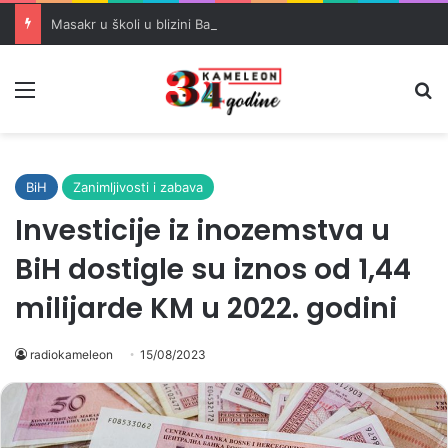
Masakr u školi u blizini Bangkoka: učenik ubio babu i dedu, pa pucao na nastavnike i đake
Meni
Pr
BiH
Zanimljivosti i zabava
Investicije iz inozemstva u
BiH dostigle su iznos od 1,44
milijarde KM u 2022. godini
radiokameleon
15/08/2023