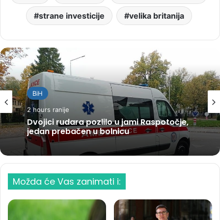
strane investicije
velika britanija
BiH
2 hours ranije
Dvojici rudara pozlilo u jami Raspotočje,
jedan prebačen u bolnicu
Možda će Vas zanimati i: