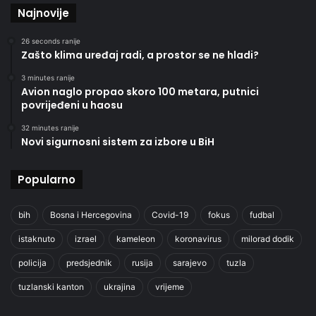
Najnovije
26 seconds ranije
Zašto klima uređaj radi, a prostor se ne hladi?
3 minutes ranije
Avion naglo propao skoro 100 metara, putnici
povrijeđeni u haosu
32 minutes ranije
Novi sigurnosni sistem za izbore u BiH
Popularno
bih
Bosna i Hercegovina
Covid-19
fokus
fudbal
istaknuto
izrael
kameleon
koronavirus
milorad dodik
policija
predsjednik
rusija
sarajevo
tuzla
tuzlanski kanton
ukrajina
vrijeme