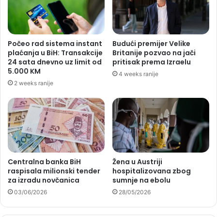
Počeo rad sistema instant
Budući premijer Velike
plaćanja u BiH: Transakcije
Britanije pozvao na jači
24 sata dnevno uz limit od
pritisak prema Izraelu
5.000 KM
4 weeks ranije
2 weeks ranije
Centralna banka BiH
Žena u Austriji
raspisala milionski tender
hospitalizovana zbog
za izradu novčanica
sumnje na ebolu
03/06/2026
28/05/2026