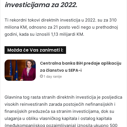
investicijama za 2022.
Ti rekordni tokovi direktnih investicija u 2022. su za 310
miliona KM, odnosno za 21 posto veći nego u prethodnoj
godini, kada su iznosili 1,13 milijardi KM.
Možda će Vas zanimati i:
Centralna banka BiH predaje aplikaciju
za članstvo u SEPA-i
1 day ranije
Glavnina tog rasta stranih direktnih investicija je posljedica
visokih reinvestiranih zarada postojećih nefinansijskih i
finansijskih preduzeća sa stranim investicijama, dok su
ulaganja u obliku vlasničkog kapitala i ostalog kapitala
(međukompanijskog pozajmljivanja) iznosila ukupno 500