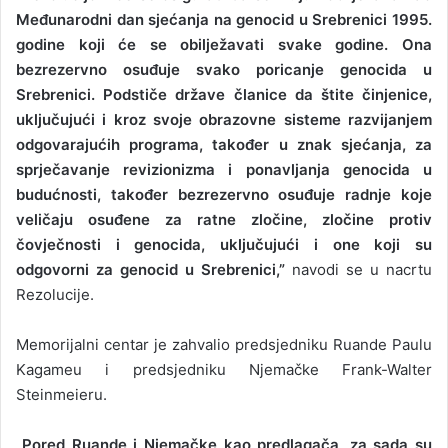
Međunarodni dan sjećanja na genocid u Srebrenici 1995.
godine koji će se obilježavati svake godine. Ona
bezrezervno osuđuje svako poricanje genocida u
Srebrenici. Podstiče države članice da štite činjenice,
uključujući i kroz svoje obrazovne sisteme razvijanjem
odgovarajućih programa, također u znak sjećanja, za
sprječavanje revizionizma i ponavljanja genocida u
budućnosti, također bezrezervno osuđuje radnje koje
veličaju osuđene za ratne zločine, zločine protiv
čovječnosti i genocida, uključujući i one koji su
odgovorni za genocid u Srebrenici,”
navodi se u nacrtu
Rezolucije.
Memorijalni centar je zahvalio predsjedniku Ruande Paulu
Kagameu i predsjedniku Njemačke Frank-Walter
Steinmeieru.
„Pored Ruande i Njemačke kao predlagača, za sada su