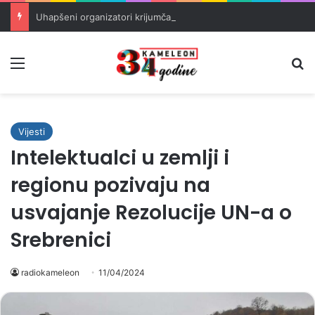
Uhapšeni organizatori krijumčarenja migranata preko BiH i Balkana
Meni
Pr
Vijesti
Intelektualci u zemlji i
regionu pozivaju na
usvajanje Rezolucije UN-a o
Srebrenici
radiokameleon
11/04/2024