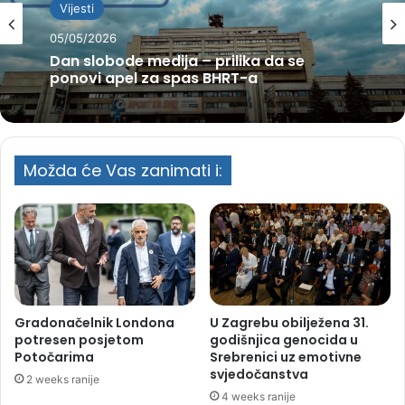
Vijesti
05/05/2026
Dan slobode medija – prilika da se
ponovi apel za spas BHRT-a
Možda će Vas zanimati i:
Gradonačelnik Londona
U Zagrebu obilježena 31.
potresen posjetom
godišnjica genocida u
Potočarima
Srebrenici uz emotivne
svjedočanstva
2 weeks ranije
4 weeks ranije