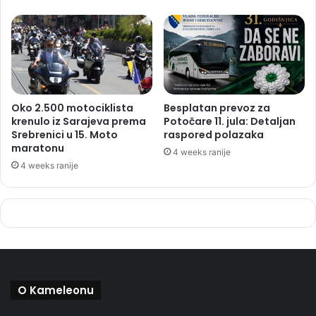
Oko 2.500 motociklista
Besplatan prevoz za
krenulo iz Sarajeva prema
Potočare 11. jula: Detaljan
Srebrenici u 15. Moto
raspored polazaka
maratonu
4 weeks ranije
4 weeks ranije
O Kameleonu