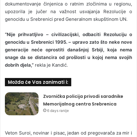
dokumentovanje činjenica o ratnim zločinima u regionu,
upozorila je jučer na važnost usvajanja Rezolucije o
genocidu u Srebrenici pred Generalnom skupštinom UN.
“Nije prihvatljivo – civilizacijski, odbaciti Rezoluciju o
genocidu u Srebrenici 1995. – upravo zato što neke nove
generacije neće oprostiti današnjoj Srbiji, koja nema
snage da se distancira od prošlosti u kojoj nema svojih
dobrih djela,”
rekla je Kandić.
Možda će Vas zanimati i:
Zvornička policija privodi saradnike
Memorijalnog centra Srebrenica
6 days ranije
Veton Suroi, novinar i pisac, jedan od pregovarača za mir i