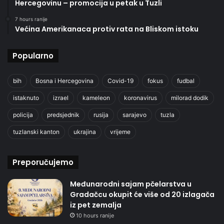
Hercegovinu – promocija u petak u Tuzli
7 hours ranije
Većina Amerikanaca protiv rata na Bliskom istoku
Popularno
bih
Bosna i Hercegovina
Covid-19
fokus
fudbal
istaknuto
izrael
kameleon
koronavirus
milorad dodik
policija
predsjednik
rusija
sarajevo
tuzla
tuzlanski kanton
ukrajina
vrijeme
Preporučujemo
Međunarodni sajam pčelarstva u
Gradačcu okupit će više od 20 izlagača
iz pet zemalja
10 hours ranije