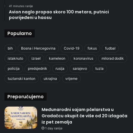
41 minutes ranije
Avion naglo propao skoro 100 metara, putnici
povrijeđeni u haosu
Popularno
bih
Bosna i Hercegovina
Covid-19
fokus
fudbal
istaknuto
izrael
kameleon
koronavirus
milorad dodik
policija
predsjednik
rusija
sarajevo
tuzla
tuzlanski kanton
ukrajina
vrijeme
Preporučujemo
Međunarodni sajam pčelarstva u
Gradačcu okupit će više od 20 izlagača
iz pet zemalja
1 day ranije