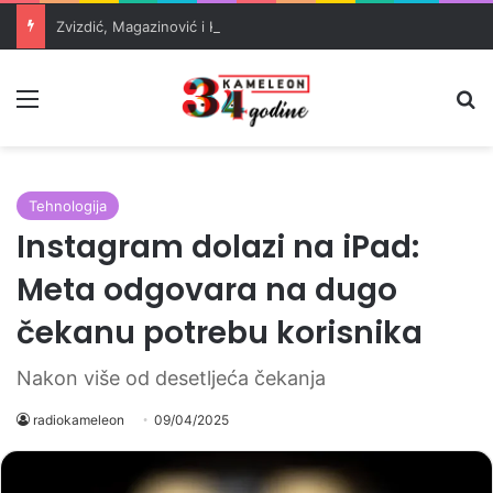
Zvizdić, Magazinović i Kojović traže poseban status za Memorijalni centar Srebrenica
Meni
Pr
Tehnologija
Instagram dolazi na iPad:
Meta odgovara na dugo
čekanu potrebu korisnika
Nakon više od desetljeća čekanja
radiokameleon
09/04/2025