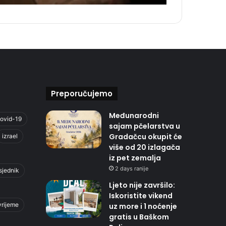
Preporučujemo
Međunarodni
ovid-19
sajam pčelarstva u
Gradačcu okupit će
izrael
više od 20 izlagača
iz pet zemalja
2 days ranije
sjednik
Ljeto nije završilo:
Iskoristite vikend
vrijeme
uz more i 1 noćenje
gratis u Baškom