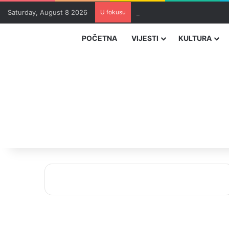
Saturday, August 8 2026
U fokusu
Zvizdić, Magazinović i Kojovi
POČETNA
VIJESTI
KULTURA