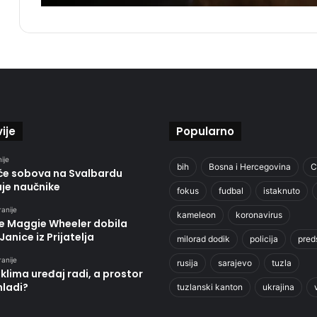
ije
Popularno
ije
bih
Bosna i Hercegovina
C
će sobova na Svalbardu
uje naučnike
fokus
fudbal
istaknuto
ranije
kameleon
koronavirus
je Maggie Wheeler dobila
Janice iz Prijatelja
milorad dodik
policija
pred
ranije
rusija
sarajevo
tuzla
klima uređaj radi, a prostor
hladi?
tuzlanski kanton
ukrajina