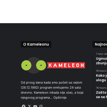
O Kameleonu
Najnov
1 hour ran
Uginu
zbunj
18 hours 
Kako 
ulogu 
Od prvog dana kada smo počeli sa radom
(26.12.1992) program emitujemo 24 sata
18 hours 
Zašto 
dnevno. Kameleon nikada nije stao, a boje
se ne 
njegovog programa...
Opširnije
Facebook
X
YouTube
Instagram