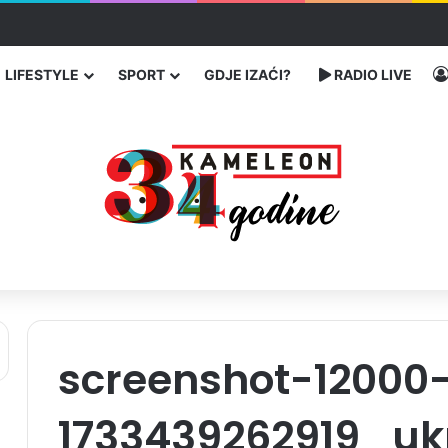
ć traže poseban status za Memorijalni centar Srebrenica
LIFESTYLE
SPORT
GDJE IZAĆI?
RADIO LIVE
screenshot-12000
1733439262919_uk