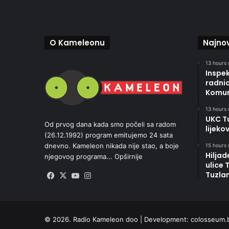
O Kameleonu
Najnov
13 hours 
Inspek
radni
Komun
13 hours 
UKC Tu
Od prvog dana kada smo počeli sa radom
lijeko
(26.12.1992) program emitujemo 24 sata
dnevno. Kameleon nikada nije stao, a boje
15 hours 
Hiljad
njegovog programa...
Opširnije
ulice 
Tuzlan
Facebook
X
YouTube
Instagram
© 2026. Radio Kameleon doo | Development:
colosseum.