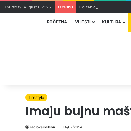
Thursday, August 6 2026
U fokusu
Dio zeničkih rudara u jami z
POČETNA
VIJESTI
KULTURA
Lifestyle
Imaju bujnu mašt
radiokameleon
14/07/2024