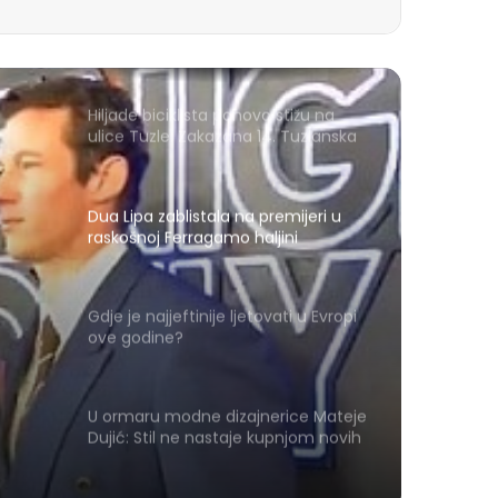
Hiljade biciklista ponovo stižu na
ulice Tuzle: Zakazana 14. Tuzlanska
biciklijada
Dua Lipa zablistala na premijeri u
raskošnoj Ferragamo haljini
Gdje je najjeftinije ljetovati u Evropi
ove godine?
U ormaru modne dizajnerice Mateje
Dujić: Stil ne nastaje kupnjom novih
stvari