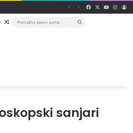
Facebook
X
YouTube
Instag
Pri
Prijava
Random članak
Pretražite
šareni
portal
oskopski sanjari