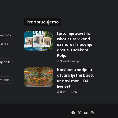
Preporučujemo
Ljeto nije završilo:
ovid-19
Iskoristite vikend
uz more i 1 noćenje
izrael
gratis u Baškom
Polju
3 weeks ranije
sjednik
barČina u nedjelju
otvara ljetnu baštu
vrijeme
uz novi meni i DJ
live set
08/05/2026
Facebook
X
YouTube
Instagram