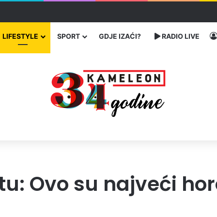
bog neisplaćenih plata i problema sa zdravstvenim knjižicama
LIFESTYLE
SPORT
GDJE IZAĆI?
RADIO LIVE
u: Ovo su najveći hor