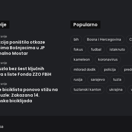
ije
Popularno
ranije
bih
Bosna i Hercegovina
C
cija poništila otkaze
cima Bošnjacima u JP
fokus
fudbal
istaknuto
alno Mostar
kameleon
koronavirus
ranije
zla bez šest ključnih
milorad dodik
policija
pred
va s liste Fonda ZZO FBiH
rusija
sarajevo
tuzla
ranije
e biciklista ponovo stižu na
tuzlanski kanton
ukrajina
Tuzle: Zakazana 14.
ska biciklijada
ba