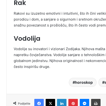
Rak
Rakovi su izuzetno emotivni i intuitivni, što ih čini vel
porodicu i dom, a sanjare o sigurnom i sretnom okružen
snažnu povezanost s prošlošću, što ih često vodi prema 
Vodolija
Vodolije su inovatori i vizionari Zodijaka. Njihova maš
napretku čovječanstva. Vodolije sanjare o tehnološkim
globalnom jedinstvu. Njihova originalnost i nekonvencio
često inspirišu druge.
horoskop
Facebook
X
LinkedIn
Pinterest
Messenger
Print
Podijelite