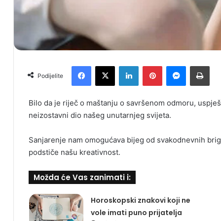
Facebook
X
LinkedIn
Pinterest
Messenger
Print
Podijelite
Bilo da je riječ o maštanju o savršenom odmoru, uspješnoj
neizostavni dio našeg unutarnjeg svijeta.
Sanjarenje nam omogućava bijeg od svakodnevnih briga, 
podstiče našu kreativnost.
Možda će Vas zanimati i:
Horoskopski znakovi koji ne
vole imati puno prijatelja