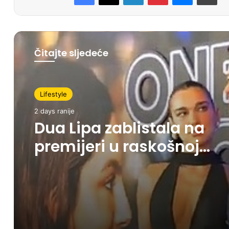
Čitajte sljedeće
Lifestyle
2 days ranije
Dua Lipa zablistala na
premijeri u raskošnoj
Ferragamo haljini