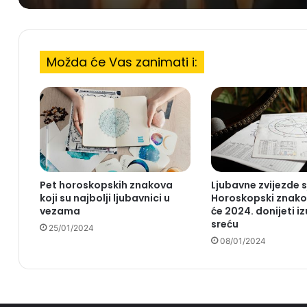
Možda će Vas zanimati i:
Pet horoskopskih znakova
Ljubavne zvijezde s
koji su najbolji ljubavnici u
Horoskopski znako
vezama
će 2024. donijeti i
sreću
25/01/2024
08/01/2024