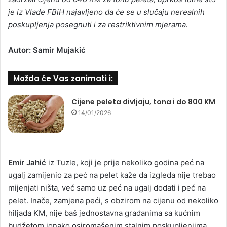
je iz Vlade FBiH najavljeno da će se u slučaju nerealnih
poskupljenja posegnuti i za restriktivnim mjerama.
Autor: Samir Mujakić
Možda će Vas zanimati i:
Cijene peleta divljaju, tona i do 800 KM
14/01/2026
Emir Jahić
iz Tuzle, koji je prije nekoliko godina peć na
ugalj zamijenio za peć na pelet kaže da izgleda nije trebao
mijenjati ništa, već samo uz peć na ugalj dodati i peć na
pelet. Inače, zamjena peći, s obzirom na cijenu od nekoliko
hiljada KM, nije baš jednostavna građanima sa kućnim
budžetom ionako osiromašenim stalnim poskupljenjima.