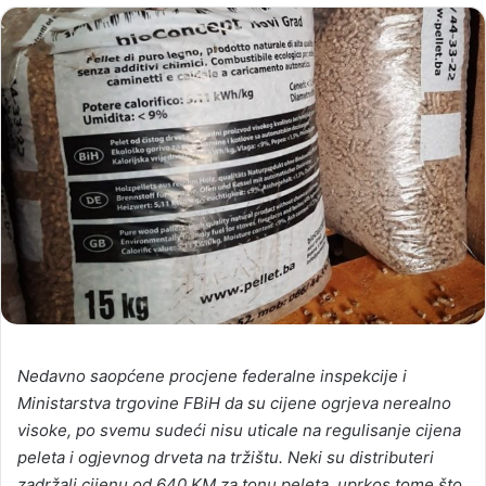
Nedavno saopćene procjene federalne inspekcije i
Ministarstva trgovine FBiH da su cijene ogrjeva nerealno
visoke, po svemu sudeći nisu uticale na regulisanje cijena
peleta i ogjevnog drveta na tržištu. Neki su distributeri
zadržali cijenu od 640 KM za tonu peleta, uprkos tome što