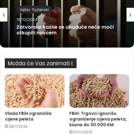
Valter Tuzlanski
16/12/2024
Zatvorske kazne se ubuduće neće moći
otkupiti novcem
Možda će Vas zanimati i:
Vlada FBiH ograničila
FBiH: Trgovci ignorišu
cijene peleta
ograničenje cijena peleta,
kazne do 30.000 KM
28/11/2025
07/11/2025