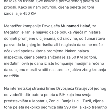
na lokalno tržište. Sve količine poizvedenog peleta su
prodali. Kako su nam potvrdili, cijena peleta po toni
iznosila je 450 KM.
Menadžer kompanije Drvosječa
Muhamed Helać
, za
Megafon je ranije najavio da će odluka Vijeća ministara
donijeti promjene u cijenama, od sirovine, od šumarstava
pa sve do krajnjeg korisnika ali i naglasio da se ne može
očekivati spektakularna promjena. Nakon nalaza
inspekcije, cijena peleta snižena je za 50 KM po toni,
međutim, ovih je dana iz iste kompanije medijima rečeno
da su cijenu morali vratiti na staro isključivo zbog kretanja
na tržištu.
Na internetskoj stranici firme Drvosječa (Sarajevo) jednog
od vodećih ditributera peleta u BiH koja ima svoja
predstavništa u Mostaru, Zenici, Banja Luci i Tuzli, cijena
tone peleta nekoliko sedmica bila 590 KM, a kako trenutno