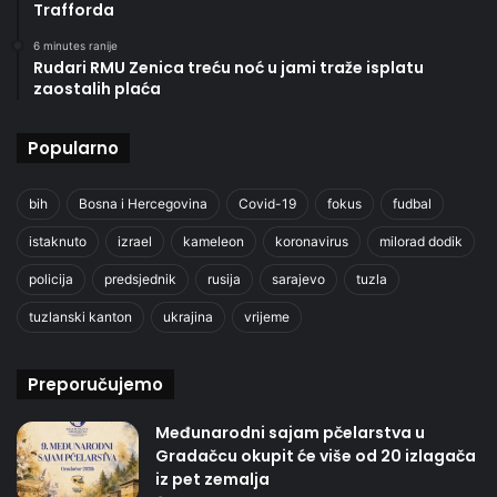
Trafforda
6 minutes ranije
Rudari RMU Zenica treću noć u jami traže isplatu
zaostalih plaća
Popularno
bih
Bosna i Hercegovina
Covid-19
fokus
fudbal
istaknuto
izrael
kameleon
koronavirus
milorad dodik
policija
predsjednik
rusija
sarajevo
tuzla
tuzlanski kanton
ukrajina
vrijeme
Preporučujemo
Međunarodni sajam pčelarstva u
Gradačcu okupit će više od 20 izlagača
iz pet zemalja