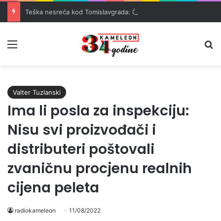
Teška nesreća kod Tomislavgrada: Četiri osobe teško povrijeđene
Meni
Pr
Valter Tuzlanski
Ima li posla za inspekciju:
Nisu svi proizvođači i
distributeri poštovali
zvaničnu procjenu realnih
cijena peleta
radiokameleon
11/08/2022