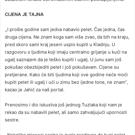
CIJENA JE TAJNA
,,I prošle godine sam jedva nabavio pelet. Čas jedna, čas
druga cijena. Ne znam koga sam više zvao, da bih na kraju,
pred skoro sami kraj jeseni uspio kupiti u Kladnju. U
razgovoru s ljudima koji imaju centralno grijanje u kući na
ugalj saznajem da je teško kupiti i ugalj. U junu sam još
pokušao obezbijediti pelet i još pokušavam. Cijene su
pretjerane. Kako će biti ljudima koji ove godine neće moći
kupiti pelet ili ugalj i ući u zimu bez ijedne tone, ne znam”,
kazao je Jahić za naš portal.
Prenosimo i dio iskustva još jednog Tuzlaka koji nam je
rekao da su nabavili pelet, ali samo zahvaljujući upornosti
sestre.
,,Nekoliko mjeseci sestra je zvala prodavce da kupi pelet.