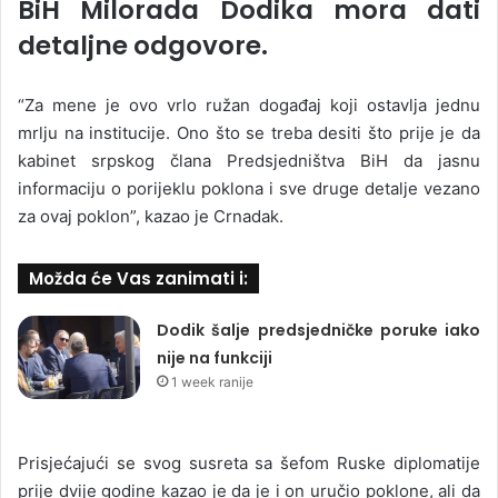
BiH Milorada Dodika mora dati
detaljne odgovore.
“Za mene je ovo vrlo ružan događaj koji ostavlja jednu
mrlju na institucije. Ono što se treba desiti što prije je da
kabinet srpskog člana Predsjedništva BiH da jasnu
informaciju o porijeklu poklona i sve druge detalje vezano
za ovaj poklon”, kazao je Crnadak.
Možda će Vas zanimati i:
Dodik šalje predsjedničke poruke iako
nije na funkciji
1 week ranije
Prisjećajući se svog susreta sa šefom Ruske diplomatije
prije dvije godine kazao je da je i on uručio poklone, ali da