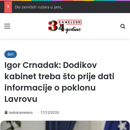
Dio zeničkih rudara u jami zbog neisplaćenih plata i problema sa zdravstvenim knjižicama
Meni
Pr
BiH
Igor Crnadak: Dodikov
kabinet treba što prije dati
informacije o poklonu
Lavrovu
radiokameleon
17/12/2020