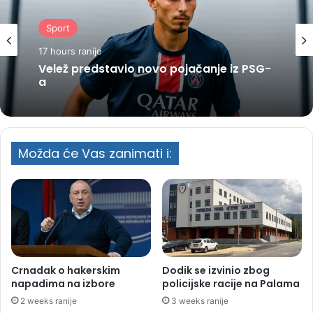
Sport
17 hours ranije
Velež predstavio novo pojačanje iz PSG-
a
Možda će Vas zanimati i:
Crnadak o hakerskim
Dodik se izvinio zbog
napadima na izbore
policijske racije na Palama
2 weeks ranije
3 weeks ranije