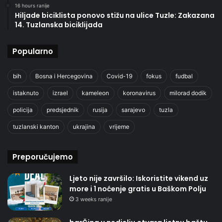
16 hours ranije
Hiljade biciklista ponovo stižu na ulice Tuzle: Zakazana
14. Tuzlanska biciklijada
Popularno
bih
Bosna i Hercegovina
Covid-19
fokus
fudbal
istaknuto
izrael
kameleon
koronavirus
milorad dodik
policija
predsjednik
rusija
sarajevo
tuzla
tuzlanski kanton
ukrajina
vrijeme
Preporučujemo
Ljeto nije završilo: Iskoristite vikend uz
more i 1 noćenje gratis u Baškom Polju
3 weeks ranije