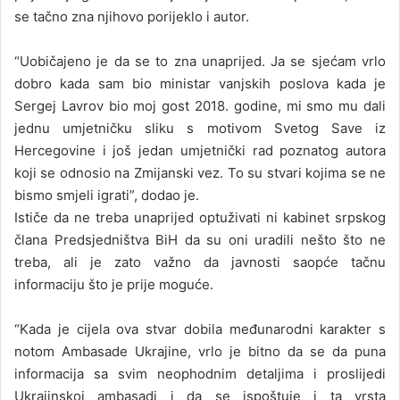
se tačno zna njihovo porijeklo i autor.
“Uobičajeno je da se to zna unaprijed. Ja se sjećam vrlo
dobro kada sam bio ministar vanjskih poslova kada je
Sergej Lavrov bio moj gost 2018. godine, mi smo mu dali
jednu umjetničku sliku s motivom Svetog Save iz
Hercegovine i još jedan umjetnički rad poznatog autora
koji se odnosio na Zmijanski vez. To su stvari kojima se ne
bismo smjeli igrati”, dodao je.
Ističe da ne treba unaprijed optuživati ni kabinet srpskog
člana Predsjedništva BiH da su oni uradili nešto što ne
treba, ali je zato važno da javnosti saopće tačnu
informaciju što je prije moguće.
“Kada je cijela ova stvar dobila međunarodni karakter s
notom Ambasade Ukrajine, vrlo je bitno da se da puna
informacija sa svim neophodnim detaljima i proslijedi
Ukrajinskoj ambasadi i da se ispoštuje i ta vrsta