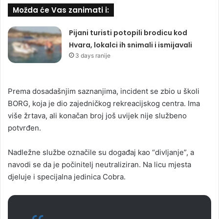
Možda će Vas zanimati i:
Pijani turisti potopili brodicu kod
Hvara, lokalci ih snimali i ismijavali
3 days ranije
Prema dosadašnjim saznanjima, incident se zbio u školi
BORG, koja je dio zajedničkog rekreacijskog centra. Ima
više žrtava, ali konačan broj još uvijek nije službeno
potvrđen.
Nadležne službe označile su događaj kao “divljanje”, a
navodi se da je počinitelj neutraliziran. Na licu mjesta
djeluje i specijalna jedinica Cobra.