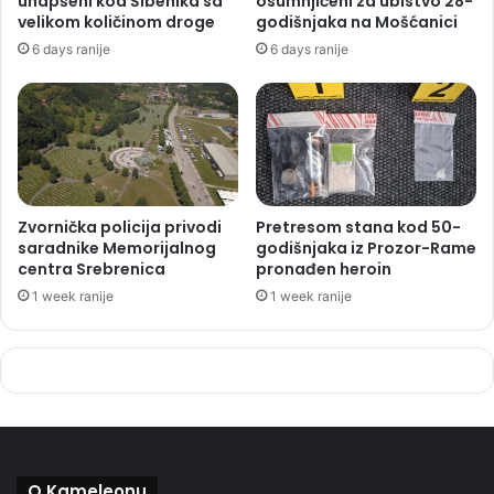
uhapšeni kod Šibenika sa
osumnjičeni za ubistvo 28-
velikom količinom droge
godišnjaka na Mošćanici
6 days ranije
6 days ranije
Zvornička policija privodi
Pretresom stana kod 50-
saradnike Memorijalnog
godišnjaka iz Prozor-Rame
centra Srebrenica
pronađen heroin
1 week ranije
1 week ranije
O Kameleonu