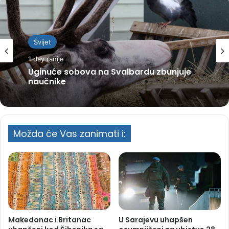
Svijet
1 day ranije
Uginuće sobova na Svalbardu zbunjuje
naučnike
Možda će Vas zanimati i:
Makedonac i Britanac
U Sarajevu uhapšen