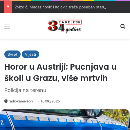
Zvizdić, Magazinović i Kojović traže poseban status za Memorijalni centar Srebrenica
Meni
Pr
Svijet
Vijesti
Horor u Austriji: Pucnjava u
školi u Grazu, više mrtvih
Policija na terenu
radiokameleon
10/06/2025