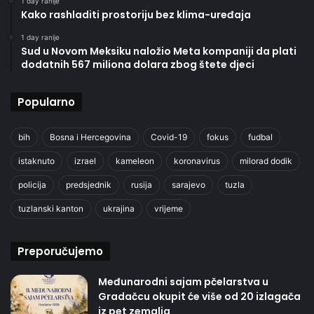
1 day ranije
Kako rashladiti prostoriju bez klima-uređaja
1 day ranije
Sud u Novom Meksiku naložio Meta kompaniji da plati
dodatnih 567 miliona dolara zbog štete djeci
Popularno
bih
Bosna i Hercegovina
Covid-19
fokus
fudbal
istaknuto
izrael
kameleon
koronavirus
milorad dodik
policija
predsjednik
rusija
sarajevo
tuzla
tuzlanski kanton
ukrajina
vrijeme
Preporučujemo
Međunarodni sajam pčelarstva u
Gradačcu okupit će više od 20 izlagača
iz pet zemalja