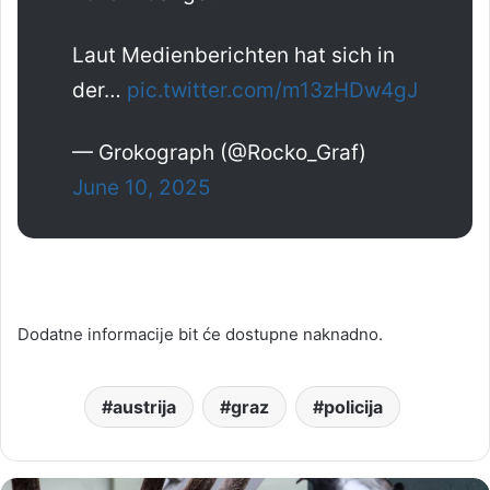
Laut Medienberichten hat sich in
der…
pic.twitter.com/m13zHDw4gJ
— Grokograph (@Rocko_Graf)
June 10, 2025
Dodatne informacije bit će dostupne naknadno.
austrija
graz
policija