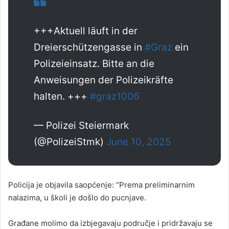
+++Aktuell läuft in der
Dreierschützengasse in
#Graz
ein
Polizeieinsatz. Bitte an die
Anweisungen der Polizeikräfte
halten. +++
#graz1006
— Polizei Steiermark
(@PolizeiStmk)
June 10, 2025
Policija je objavila saopćenje: “Prema preliminarnim
nalazima, u školi je došlo do pucnjave.
Građane molimo da izbjegavaju područje i pridržavaju se