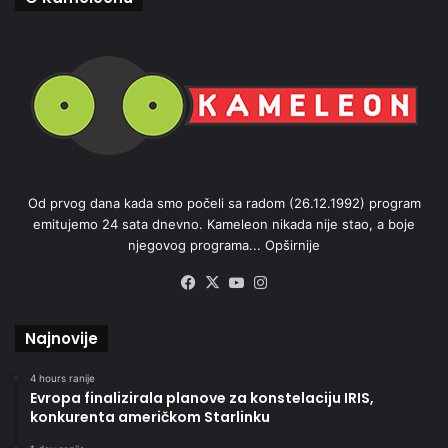
Od prvog dana kada smo počeli sa radom (26.12.1992) program
emitujemo 24 sata dnevno. Kameleon nikada nije stao, a boje
njegovog programa...
Opširnije
Facebook
X
YouTube
Instagram
Najnovije
4 hours ranije
Evropa finalizirala planove za konstelaciju IRIS,
konkurenta američkom Starlinku