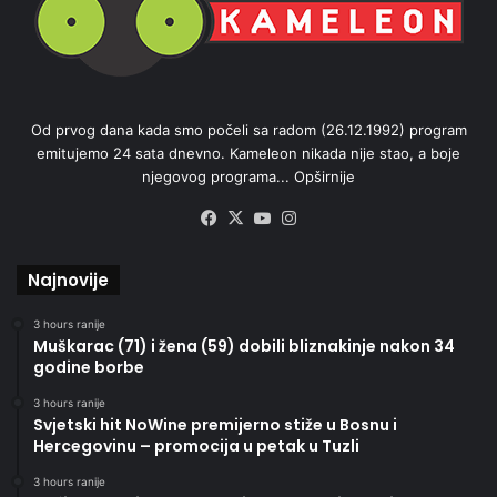
Od prvog dana kada smo počeli sa radom (26.12.1992) program
emitujemo 24 sata dnevno. Kameleon nikada nije stao, a boje
njegovog programa...
Opširnije
Facebook
X
YouTube
Instagram
Najnovije
3 hours ranije
Muškarac (71) i žena (59) dobili bliznakinje nakon 34
godine borbe
3 hours ranije
Svjetski hit NoWine premijerno stiže u Bosnu i
Hercegovinu – promocija u petak u Tuzli
3 hours ranije