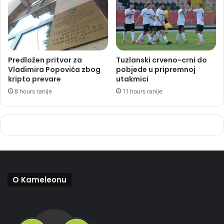
Predložen pritvor za
Tuzlanski crveno-crni do
Vladimira Popovića zbog
pobjede u pripremnoj
kripto prevare
utakmici
8 hours ranije
11 hours ranije
O Kameleonu