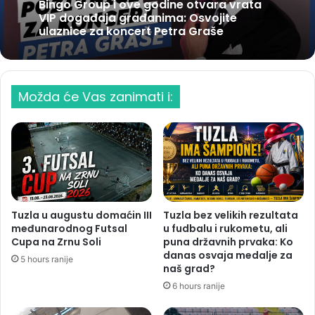
Bingo Group i ove godine otvara vrata
VIP događaja građanima: Osvojite
ulaznice za koncert Petra Graše
Možda će Vas zanimati i:
Tuzla u augustu domaćin III
Tuzla bez velikih rezultata
međunarodnog Futsal
u fudbalu i rukometu, ali
Cupa na Zrnu Soli
puna državnih prvaka: Ko
danas osvaja medalje za
5 hours ranije
naš grad?
6 hours ranije