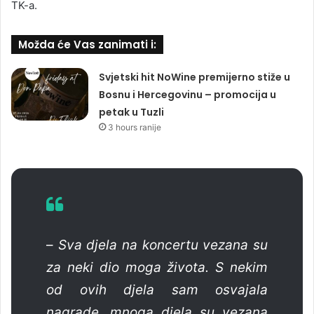
TK-a.
Možda će Vas zanimati i:
Svjetski hit NoWine premijerno stiže u
Bosnu i Hercegovinu – promocija u
petak u Tuzli
3 hours ranije
–
Sva djela na koncertu vezana su
za neki dio moga života. S nekim
od ovih djela sam osvajala
nagrade, mnoga djela su vezana