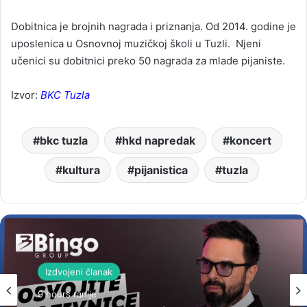
Dobitnica je brojnih nagrada i priznanja. Od 2014. godine je
uposlenica u Osnovnoj muzičkoj školi u Tuzli. Njeni
učenici su dobitnici preko 50 nagrada za mlade pijaniste.
Izvor:
BKC Tuzla
bkc tuzla
hkd napredak
koncert
kultura
pijanistica
tuzla
Izdvojeni članak
9 hours ranije