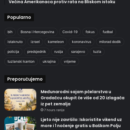
Većina Amerikanaca protiv rata na Bliskom istoku
Popularno
bih
Bosna i Hercegovina
Covid-19
fokus
fudbal
istaknuto
izrael
kameleon
koronavirus
milorad dodik
policija
predsjednik
rusija
sarajevo
tuzla
tuzlanski kanton
ukrajina
vrijeme
Preporučujemo
Međunarodni sajam pčelarstva u
Gradačcu okupit će više od 20 izlagača
iz pet zemalja
7 hours ranije
Ljeto nije završilo: Iskoristite vikend uz
more i 1 noćenje gratis u Baškom Polju