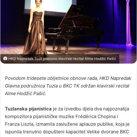
HKD Napredak Tuzli poklonio klavirski recital Alme Hodžić Pašić
Povodom tridesete obljetnice obnove rada, HKD Napredak
Glavna podružnica Tuzla u BKC TK održan klavirski recital
Alme Hodžić Pašić.
Tuzlanska pijanistica
je za izvedbu djela dva najpoznatija
kompozitora pijanističke muzike Frédérica Chopina i
Franza Liszta, izmamila zaslužene aplauze publike, koja je
ispunila trenutno dopušteni kapacitet Velike dvorane BKC