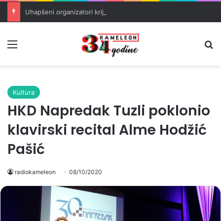
Uhapšeni organizatori krijumčarenja migranata preko BiH i Balkana
Meni
Pr
Kultura
HKD Napredak Tuzli poklonio
klavirski recital Alme Hodžić
Pašić
radiokameleon
08/10/2020