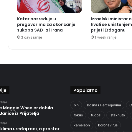
Katar posreduje u
Izraelski ministar
pregovorima za okončanje
hvali se uništenjem
sukoba SAD-a i Irana
prijeti Erdoganu
3 days ranije
1 week ranije
ije
Popularno
ranije
bih
Bosna i Hercegovina
C
je Maggie Wheeler dobila
Janice iz Prijatelja
fokus
fudbal
istaknuto
ranije
kameleon
koronavirus
klima uređaj radi, a prostor