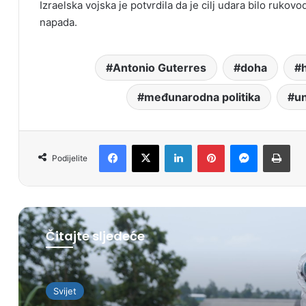
Izraelska vojska je potvrdila da je cilj udara bilo rukovo
napada.
Antonio Guterres
doha
međunarodna politika
u
Facebook
X
LinkedIn
Pinterest
Messenger
Print
Podijelite
Čitajte sljedeće
Svijet