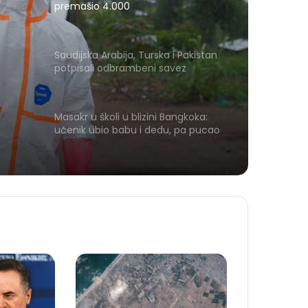
premašio 4.000
 i
Saudijska Arabija, Turska i Pakistan
potpisali odbrambeni savez
Masakr u školi u blizini Bangkoka:
učenik ubio babu i dedu, pa pucao
na nastavnike i đake