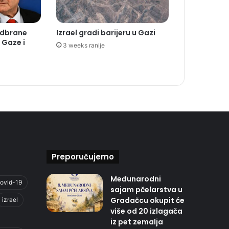
 odbrane
Izrael gradi barijeru u Gazi
 Gaze i
3 weeks ranije
Preporučujemo
Međunarodni
ovid-19
sajam pčelarstva u
Gradačcu okupit će
izrael
više od 20 izlagača
iz pet zemalja