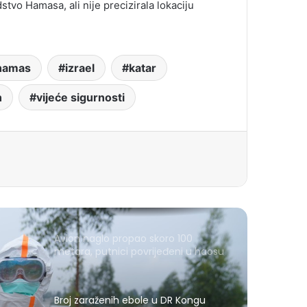
dstvo Hamasa, ali nije precizirala lokaciju
hamas
izrael
katar
n
vijeće sigurnosti
Avion naglo propao skoro 100
metara, putnici povrijeđeni u haosu
Broj zaraženih ebole u DR Kongu