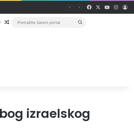
Facebook
X
YouTube
Instag
Pri
Prijava
Random članak
Pretražite
šareni
portal
zbog izraelskog