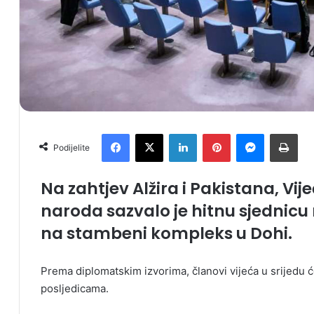
Facebook
X
LinkedIn
Pinterest
Messenger
Print
Podijelite
Na zahtjev Alžira i Pakistana, Vij
naroda sazvalo je hitnu sjednic
na stambeni kompleks u Dohi.
Prema diplomatskim izvorima, članovi vijeća u srijedu će 
posljedicama.