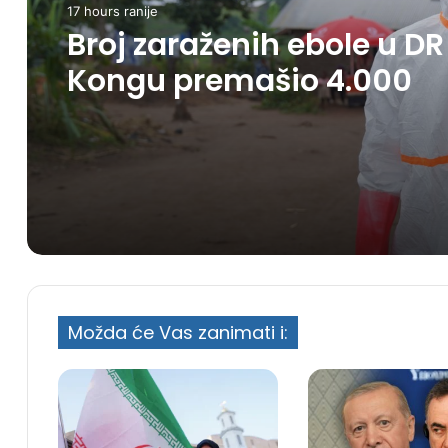
17 hours ranije
Svijet
Saudijska Arabija, Turska
17 hours ranije
Pakistan potpisali
odbrambeni savez
Broj zaraženih ebole u DR
Kongu premašio 4.000
Možda će Vas zanimati i: