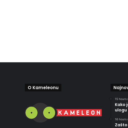
O Kameleonu
Najnov
15 hours 
Kako 
ulogu 
16 hours 
Zašto 