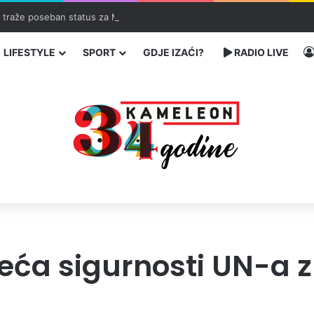
ć traže poseban status za Memorijalni centar Srebrenica
LIFESTYLE
SPORT
GDJE IZAĆI?
RADIO LIVE
jeća sigurnosti UN-a 