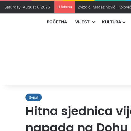
Saturday, August 8 2026
U fokusu
Zvizdić, Magazinović i Kojovi
POČETNA
VIJESTI
KULTURA
Svijet
Hitna sjednica vi
napada na Dohu