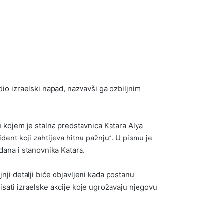
io izraelski napad, nazvavši ga ozbiljnim
.
u kojem je stalna predstavnica Katara Alya
dent koji zahtijeva hitnu pažnju”. U pismu je
đana i stanovnika Katara.
nji detalji biće objavljeni kada postanu
isati izraelske akcije koje ugrožavaju njegovu