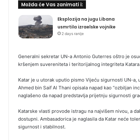
Možda će Vas zanimati i:
Eksplozija na jugu Libana
usmrtila izraelske vojnike
2 days ranije
Generalni sekretar UN-a Antonio Guterres oštro je osud
kršenjem suvereniteta i teritorijalnog integriteta Katara
Katar je u utorak uputio pismo Vijeću sigurnosti UN-a, 
Ahmed bin Saif Al Thani opisala napad kao “ozbiljan inci
naglašeno da napad predstavlja prijetnju sigurnosti gra
Katarske vlasti provode istragu na najvišem nivou, a dalj
dostupni. Ambasadorica je naglasila da Katar neće toler
sigurnost i stabilnost.