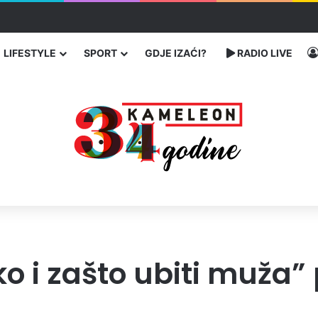
ć traže poseban status za Memorijalni centar Srebrenica
LIFESTYLE
SPORT
GDJE IZAĆI?
RADIO LIVE
o i zašto ubiti muža”