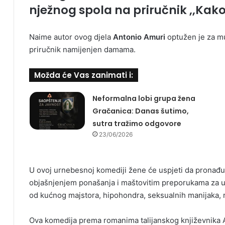
nježnog spola na priručnik ,,Kako 
Naime autor ovog djela
Antonio Amuri
optužen je za mu
priručnik namijenjen damama.
Možda će Vas zanimati i:
Neformalna lobi grupa žena
Gračanica: Danas šutimo,
sutra tražimo odgovore
23/06/2026
U ovoj urnebesnoj komediji žene će uspjeti da pronađu
objašnjenjem ponašanja i maštovitim preporukama za ukla
od kućnog majstora, hipohondra, seksualnih manijaka, 
Ova komedija prema romanima talijanskog književnika A