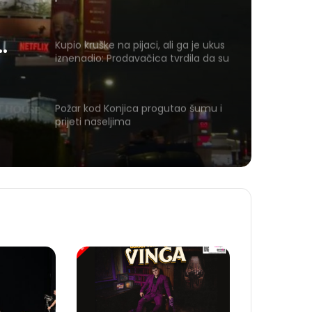
Kupio kruške na pijaci, ali ga je ukus
iznenadio: Prodavačica tvrdila da su
domaće
Požar kod Konjica progutao šumu i
prijeti naseljima