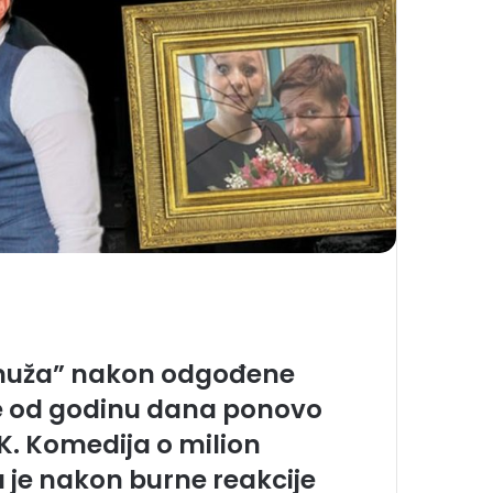
i muža” nakon odgođene
e od godinu dana ponovo
TK. Komedija o milion
a je nakon burne reakcije