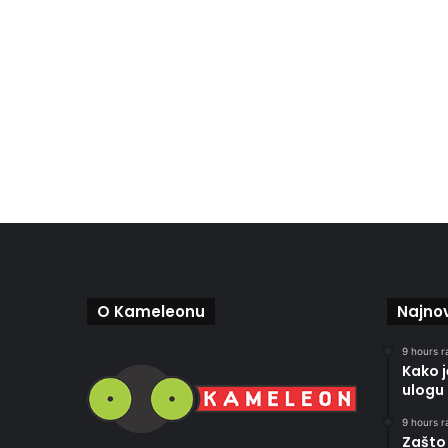
O Kameleonu
Najnov
9 hours r
Kako 
ulogu 
9 hours r
Zašto 