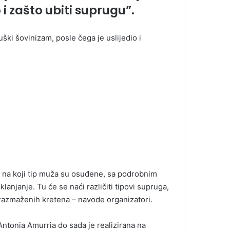
i zašto ubiti suprugu”.
ški šovinizam, posle čega je uslijedio i
 na koji tip muža su osuđene, sa podrobnim
njanje. Tu će se naći različiti tipovi supruga,
razmaženih kretena – navode organizatori.
ntonia Amurria do sada je realizirana na