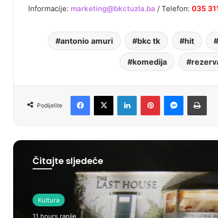
Informacije:
marketing@bkctuzla.ba
/ Telefon:
035 31
antonio amuri
bkc tk
hit
komedija
rezerv
Facebook
X
LinkedIn
Pinterest
Messenger
Print
Podijelite
Čitajte sljedeće
Kultura
11 hours ranije