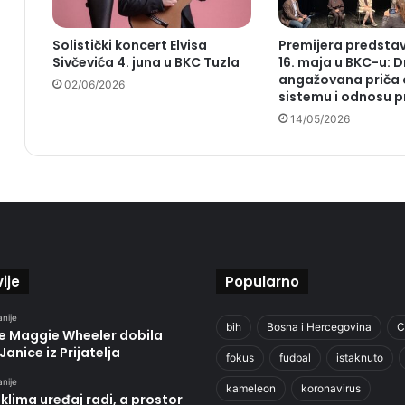
Solistički koncert Elvisa
Premijera predstav
Sivčevića 4. juna u BKC Tuzla
16. maja u BKC-u: 
angažovana priča 
02/06/2026
sistemu i odnosu p
14/05/2026
ije
Popularno
anije
bih
Bosna i Hercegovina
C
je Maggie Wheeler dobila
Janice iz Prijatelja
fokus
fudbal
istaknuto
anije
kameleon
koronavirus
klima uređaj radi, a prostor