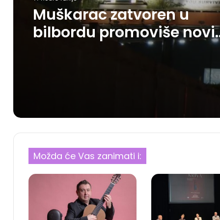
Muškarac zatvoren u
bilbordu promoviše novi
Netflix triler
Možda će Vas zanimati i: