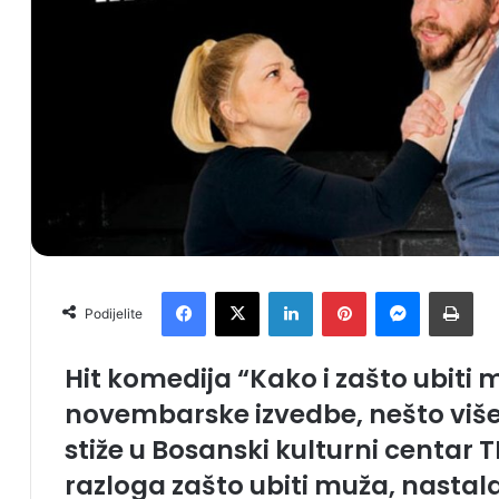
Facebook
X
LinkedIn
Pinterest
Messenger
Print
Podijelite
Hit komedija “Kako i zašto ubit
novembarske izvedbe, nešto viš
stiže u Bosanski kulturni centar 
razloga zašto ubiti muža, nastal