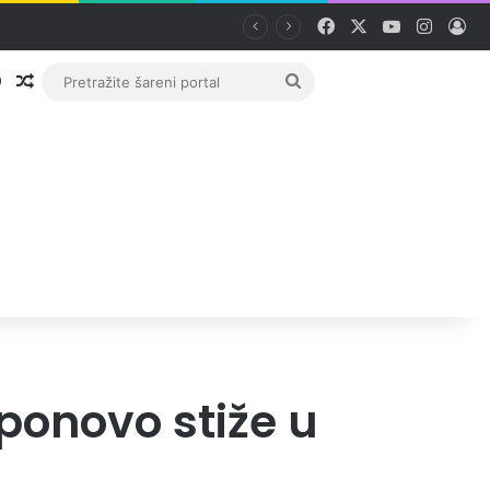
Facebook
X
YouTube
Instag
Pri
Prijava
Random članak
Pretražite
šareni
portal
 ponovo stiže u