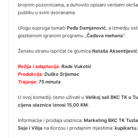
brojnim pozornicama, a duhovito opisani verbalni okrša
publiku u svim dvoranama.
Ulogu supruga tumači
Peđa Damjanović
, a izmedju os
glazbenom igranom programu „
Čađava mehana
“.
Žensku stranu ispričat će glumica
Nataša Aksentijević
Režija i adaptacija:
Rade Vukotić
Produkcija:
Duško Srijemac
Trajanje:
75 minuta
U ovoj komediji ćemo uživati u
Velikoj sali BKC TK u Tu
cijena ulaznice iznosi 15,00 KM
.
Informacije i prodaja ulaznica:
Marketing BKC TK Tuzla
Seje i Vilija
na Korzou i prodajnim mjestima:
kupikartu.