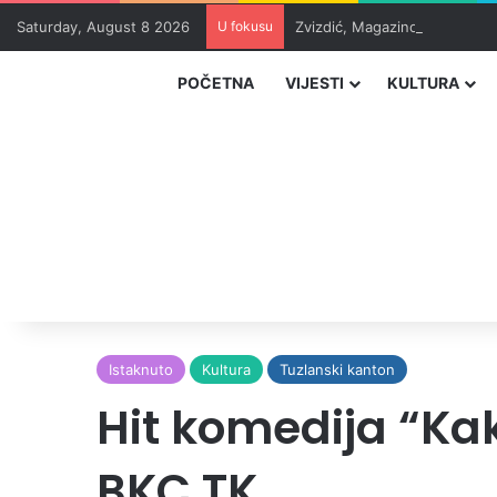
Saturday, August 8 2026
U fokusu
Zvizdić, Magazinović i Kojovi
POČETNA
VIJESTI
KULTURA
Istaknuto
Kultura
Tuzlanski kanton
Hit komedija “Kak
BKC TK