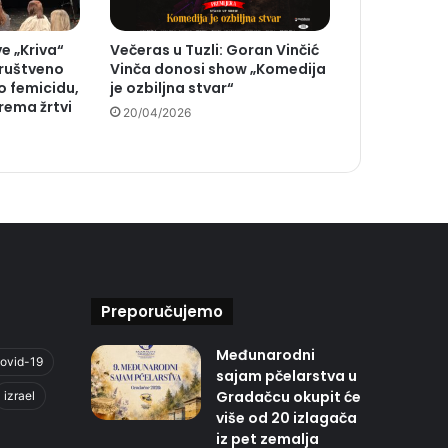
e „Kriva“
Večeras u Tuzli: Goran Vinčić
Društveno
Vinča donosi show „Komedija
o femicidu,
je ozbiljna stvar“
rema žrtvi
20/04/2026
Preporučujemo
Međunarodni
ovid-19
sajam pčelarstva u
Gradačcu okupit će
izrael
više od 20 izlagača
iz pet zemalja