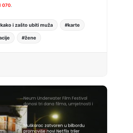
1 070
.
kako i zašto ubiti muža
karte
acije
žene
Neum Underwater Film Festival
donosi tri dana filma, umjetnosti i
mora
Muškarac zatvoren u bilbordu
promoviše novi Netflix triler