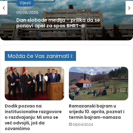
Vijesti
05/05/2026
Dan slobode medija – prilika da se
ponovi apel za spas BHRT-a
Možda će Vas zanimati i:
Dodik pozvao na
Ramazanski bajram u
institucionalne razgovore
srijedu 10. aprila, poznat i
o razdvajanju: Mi smo se
termin bajram-namaza
već odvojili, još da
08/04/2024
ozvaničimo