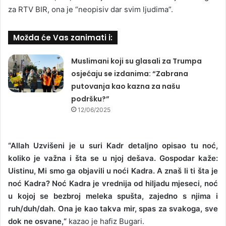
za RTV BIR, ona je “neopisiv dar svim ljudima”.
Možda će Vas zanimati i:
Muslimani koji su glasali za Trumpa
osjećaju se izdanima: “Zabrana
putovanja kao kazna za našu
podršku?”
12/06/2025
“Allah Uzvišeni je u suri Kadr detaljno opisao tu noć,
koliko je važna i šta se u njoj dešava. Gospodar kaže:
Uistinu, Mi smo ga objavili u noći Kadra. A znaš li ti šta je
noć Kadra? Noć Kadra je vrednija od hiljadu mjeseci, noć
u kojoj se bezbroj meleka spušta, zajedno s njima i
ruh/duh/dah. Ona je kao takva mir, spas za svakoga, sve
dok ne osvane,“
kazao je hafiz Bugari.