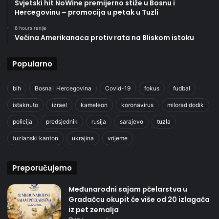
Svjetski hit NoWine premijerno stiže u Bosnu i
Hercegovinu – promocija u petak u Tuzli
6 hours ranije
Većina Amerikanaca protiv rata na Bliskom istoku
Popularno
bih
Bosna i Hercegovina
Covid-19
fokus
fudbal
istaknuto
izrael
kameleon
koronavirus
milorad dodik
policija
predsjednik
rusija
sarajevo
tuzla
tuzlanski kanton
ukrajina
vrijeme
Preporučujemo
Međunarodni sajam pčelarstva u
Gradačcu okupit će više od 20 izlagača
iz pet zemalja