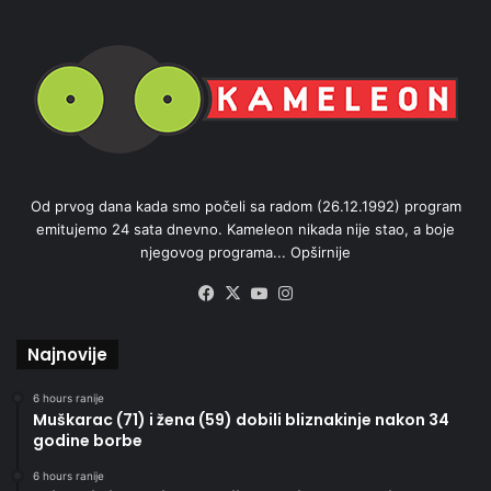
Od prvog dana kada smo počeli sa radom (26.12.1992) program
emitujemo 24 sata dnevno. Kameleon nikada nije stao, a boje
njegovog programa...
Opširnije
Facebook
X
YouTube
Instagram
Najnovije
6 hours ranije
Muškarac (71) i žena (59) dobili bliznakinje nakon 34
godine borbe
6 hours ranije