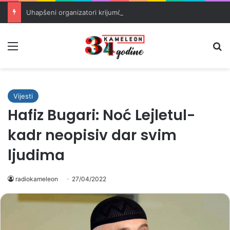
Uhapšeni organizatori krijumčarenja migranata preko BiH i Balkana
Meni
Pr
Vijesti
Hafiz Bugari: Noć Lejletul-
kadr neopisiv dar svim
ljudima
radiokameleon
27/04/2022