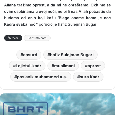
Allaha tražimo oprost, a da mi ne opraštamo. Okitimo se
ovim osobinama u ovoj noći, ne bi li nas Allah počastio da
budemo od onih koji kažu ‘Blago onome kome je noć
Kadra svaka noć,”
poručio je hafiz Sulejman Bugari.
Izvor
Ba.n1info.com
apsurd
hafiz Sulejman Bugari
Lejletul-kadr
muslimani
oprost
poslanik muhammed a.s.
sura Kadr