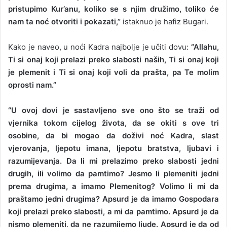
pristupimo Kur’anu, koliko se s njim družimo, toliko će
nam ta noć otvoriti i pokazati,”
istaknuo je hafiz Bugari.
Kako je naveo, u noći Kadra najbolje je učiti dovu:
“Allahu,
Ti si onaj koji prelazi preko slabosti naših, Ti si onaj koji
je plemenit i Ti si onaj koji voli da prašta, pa Te molim
oprosti nam.”
“U ovoj dovi je sastavljeno sve ono što se traži od
vjernika tokom cijelog života, da se okiti s ove tri
osobine, da bi mogao da doživi noć Kadra, slast
vjerovanja, ljepotu imana, ljepotu bratstva, ljubavi i
razumijevanja. Da li mi prelazimo preko slabosti jedni
drugih, ili volimo da pamtimo? Jesmo li plemeniti jedni
prema drugima, a imamo Plemenitog? Volimo li mi da
praštamo jedni drugima? Apsurd je da imamo Gospodara
koji prelazi preko slabosti, a mi da pamtimo. Apsurd je da
nismo plemeniti, da ne razumijemo ljude. Apsurd je da od