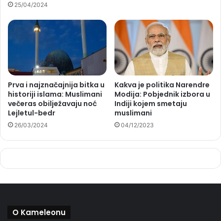
25/04/2024
Prva i najznačajnija bitka u
Kakva je politika Narendre
historiji islama: Muslimani
Modija: Pobjednik izbora u
večeras obilježavaju noć
Indiji kojem smetaju
Lejletul-bedr
muslimani
26/03/2024
04/12/2023
O Kameleonu