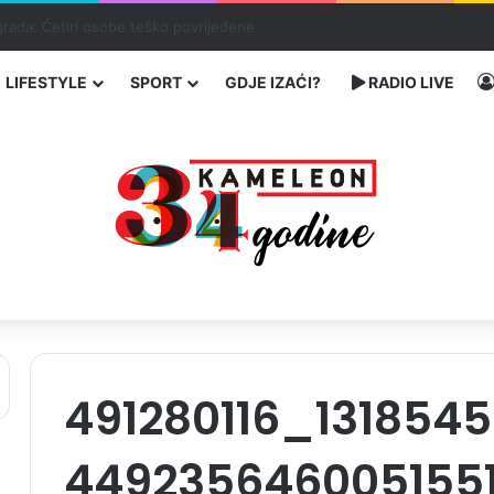
čarenja migranata preko BiH i Balkana
LIFESTYLE
SPORT
GDJE IZAĆI?
RADIO LIVE
491280116_131854
449235646005155