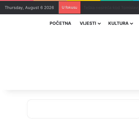
Thursday, August 6 2026
U fokusu
Uhapšeni organizatori krijum
POČETNA
VIJESTI
KULTURA