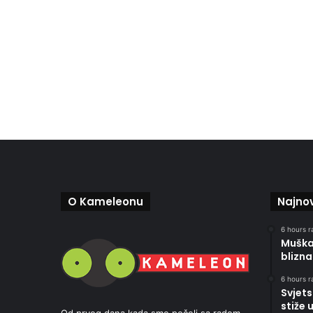
O Kameleonu
Najnov
6 hours r
Muškar
blizna
6 hours r
Svjets
stiže 
Od prvog dana kada smo počeli sa radom