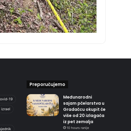
Preporučujemo
Međunarodni
ovid-19
sajam pčelarstva u
Gradačcu okupit će
izrael
više od 20 izlagača
iz pet zemalja
10 hours ranije
sjednik