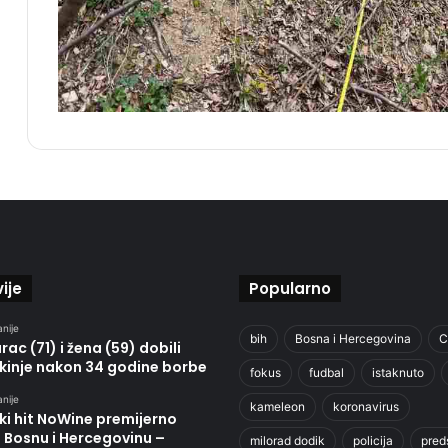
ije
Popularno
anije
bih
Bosna i Hercegovina
C
ac (71) i žena (59) dobili
kinje nakon 34 godine borbe
fokus
fudbal
istaknuto
anije
kameleon
koronavirus
ki hit NoWine premijerno
u Bosnu i Hercegovinu –
milorad dodik
policija
pred