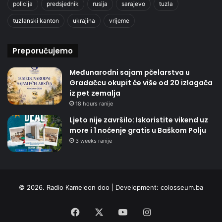
policija
predsjednik
rusija
sarajevo
tuzla
tuzlanski kanton
ukrajina
vrijeme
Preporučujemo
Međunarodni sajam pčelarstva u
Gradačcu okupit će više od 20 izlagača
iz pet zemalja
18 hours ranije
Ljeto nije završilo: Iskoristite vikend uz
more i 1 noćenje gratis u Baškom Polju
3 weeks ranije
© 2026. Radio Kameleon doo | Development:
colosseum.ba
Facebook
X
YouTube
Instagram