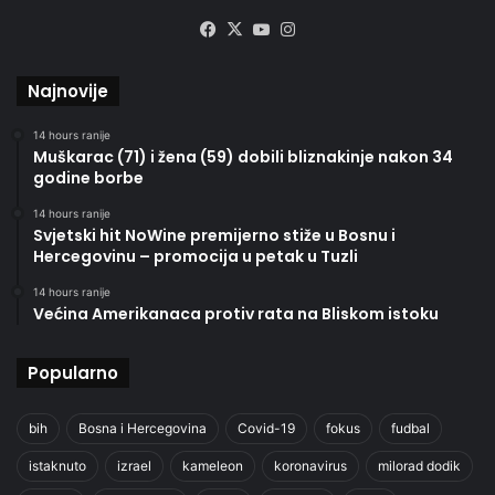
Facebook
X
YouTube
Instagram
Najnovije
14 hours ranije
Muškarac (71) i žena (59) dobili bliznakinje nakon 34
godine borbe
14 hours ranije
Svjetski hit NoWine premijerno stiže u Bosnu i
Hercegovinu – promocija u petak u Tuzli
14 hours ranije
Većina Amerikanaca protiv rata na Bliskom istoku
Popularno
bih
Bosna i Hercegovina
Covid-19
fokus
fudbal
istaknuto
izrael
kameleon
koronavirus
milorad dodik