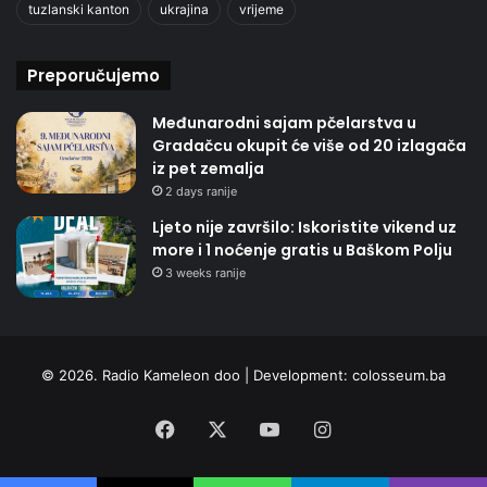
tuzlanski kanton
ukrajina
vrijeme
Preporučujemo
Međunarodni sajam pčelarstva u
Gradačcu okupit će više od 20 izlagača
iz pet zemalja
2 days ranije
Ljeto nije završilo: Iskoristite vikend uz
more i 1 noćenje gratis u Baškom Polju
3 weeks ranije
© 2026. Radio Kameleon doo | Development:
colosseum.ba
Facebook
X
YouTube
Instagram