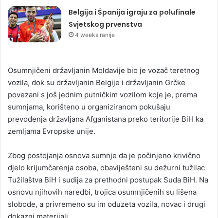
Belgija i Španija igraju za polufinale
Svjetskog prvenstva
4 weeks ranije
Osumnjičeni državljanin Moldavije bio je vozač teretnog
vozila, dok su državljanin Belgije i državljanin Grčke
povezani s još jednim putničkim vozilom koje je, prema
sumnjama, korišteno u organiziranom pokušaju
prevođenja državljana Afganistana preko teritorije BiH ka
zemljama Evropske unije.
Zbog postojanja osnova sumnje da je počinjeno krivično
djelo krijumčarenja osoba, obaviješteni su dežurni tužilac
Tužilaštva BiH i sudija za prethodni postupak Suda BiH. Na
osnovu njihovih naredbi, trojica osumnjičenih su lišena
slobode, a privremeno su im oduzeta vozila, novac i drugi
dokazni materijali.