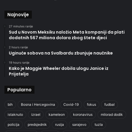
Najnovije
27 minutes ranije
Sud u Novom Meksiku naložio Meta kompaniji da plati
dodatnih 567 miliona dolara zbog štete djeci
2 hours ranije
Uginuće sobova na Svalbardu zbunjuje naučnike
19 hours ranije
Kako je Maggie Wheeler dobila ulogu Janice iz
Prijatelja
Popularno
bih
Bosna i Hercegovina
Covid-19
fokus
fudbal
istaknuto
izrael
kameleon
koronavirus
milorad dodik
policija
predsjednik
rusija
sarajevo
tuzla