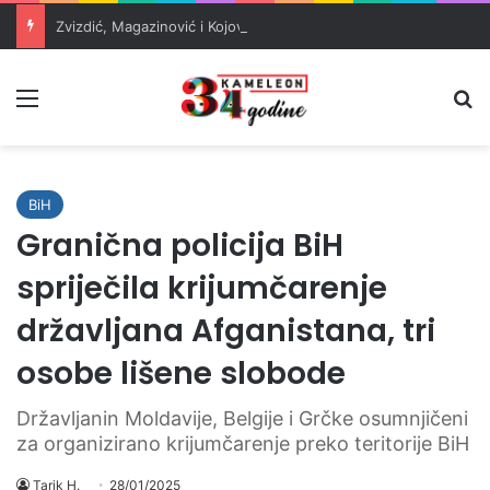
Zvizdić, Magazinović i Kojović traže poseban status za Memorijalni centar Srebrenica
Meni
Pr
BiH
Granična policija BiH
spriječila krijumčarenje
državljana Afganistana, tri
osobe lišene slobode
Državljanin Moldavije, Belgije i Grčke osumnjičeni
za organizirano krijumčarenje preko teritorije BiH
Tarik H.
28/01/2025