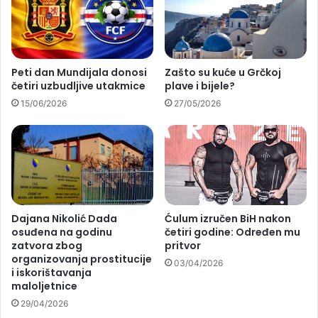
Peti dan Mundijala donosi
Zašto su kuće u Grčkoj
četiri uzbudljive utakmice
plave i bijele?
15/06/2026
27/05/2026
Dajana Nikolić Dada
Ćulum izručen BiH nakon
osuđena na godinu
četiri godine: Određen mu
zatvora zbog
pritvor
organizovanja prostitucije
03/04/2026
i iskorištavanja
maloljetnice
29/04/2026