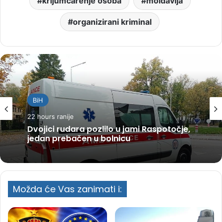
krijumčarenje osoba
moldavija
organizirani kriminal
BiH
22 hours ranije
Dvojici rudara pozlilo u jami Raspotočje,
jedan prebačen u bolnicu
Možda će Vas zanimati i: