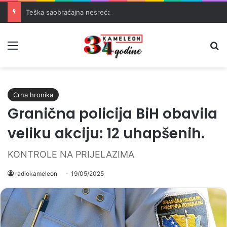
Teška saobraćajna nesreća u Banovićima, poginuo 60-godišnji vozač
Meni
Pr
Crna hronika
Granična policija BiH obavila
veliku akciju: 12 uhapšenih.
KONTROLE NA PRIJELAZIMA
radiokameleon
19/05/2025