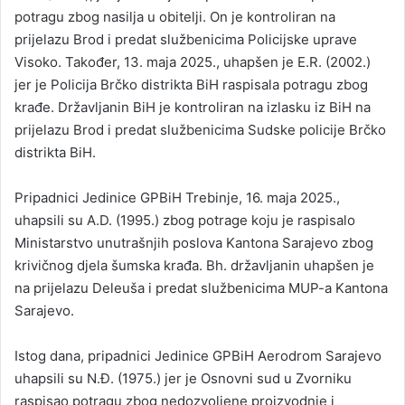
potragu zbog nasilja u obitelji. On je kontroliran na
prijelazu Brod i predat službenicima Policijske uprave
Visoko. Također, 13. maja 2025., uhapšen je E.R. (2002.)
jer je Policija Brčko distrikta BiH raspisala potragu zbog
krađe. Državljanin BiH je kontroliran na izlasku iz BiH na
prijelazu Brod i predat službenicima Sudske policije Brčko
distrikta BiH.
Pripadnici Jedinice GPBiH Trebinje, 16. maja 2025.,
uhapsili su A.D. (1995.) zbog potrage koju je raspisalo
Ministarstvo unutrašnjih poslova Kantona Sarajevo zbog
krivičnog djela šumska krađa. Bh. državljanin uhapšen je
na prijelazu Deleuša i predat službenicima MUP-a Kantona
Sarajevo.
Istog dana, pripadnici Jedinice GPBiH Aerodrom Sarajevo
uhapsili su N.Đ. (1975.) jer je Osnovni sud u Zvorniku
raspisao potragu zbog nedozvoljene proizvodnje i