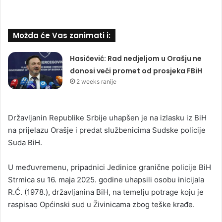
Možda će Vas zanimati i:
Hasičević: Rad nedjeljom u Orašju ne
donosi veći promet od prosjeka FBiH
2 weeks ranije
Državljanin Republike Srbije uhapšen je na izlasku iz BiH
na prijelazu Orašje i predat službenicima Sudske policije
Suda BiH.
U međuvremenu, pripadnici Jedinice granične policije BiH
Strmica su 16. maja 2025. godine uhapsili osobu inicijala
R.Ć. (1978.), državljanina BiH, na temelju potrage koju je
raspisao Općinski sud u Živinicama zbog teške krađe.