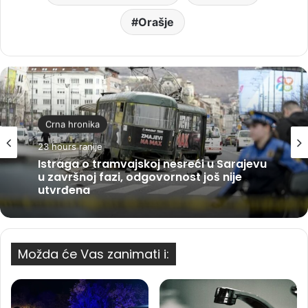
Orašje
Crna hronika
23 hours ranije
Istraga o tramvajskoj nesreći u Sarajevu
u završnoj fazi, odgovornost još nije
utvrđena
Možda će Vas zanimati i: