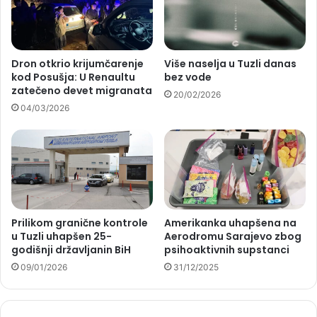
Dron otkrio krijumčarenje
Više naselja u Tuzli danas
kod Posušja: U Renaultu
bez vode
zatečeno devet migranata
20/02/2026
04/03/2026
Prilikom granične kontrole
Amerikanka uhapšena na
u Tuzli uhapšen 25-
Aerodromu Sarajevo zbog
godišnji državljanin BiH
psihoaktivnih supstanci
09/01/2026
31/12/2025