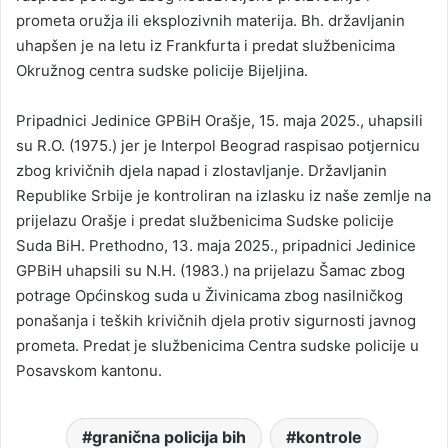
prometa oružja ili eksplozivnih materija. Bh. državljanin
uhapšen je na letu iz Frankfurta i predat službenicima
Okružnog centra sudske policije Bijeljina.
Pripadnici Jedinice GPBiH Orašje, 15. maja 2025., uhapsili
su R.O. (1975.) jer je Interpol Beograd raspisao potjernicu
zbog krivičnih djela napad i zlostavljanje. Državljanin
Republike Srbije je kontroliran na izlasku iz naše zemlje na
prijelazu Orašje i predat službenicima Sudske policije
Suda BiH. Prethodno, 13. maja 2025., pripadnici Jedinice
GPBiH uhapsili su N.H. (1983.) na prijelazu Šamac zbog
potrage Općinskog suda u Živinicama zbog nasilničkog
ponašanja i teških krivičnih djela protiv sigurnosti javnog
prometa. Predat je službenicima Centra sudske policije u
Posavskom kantonu.
granična policija bih
kontrole