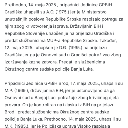
Prethodno, 14. maja 2025., pripadnici Jedinice GPBiH
Gradiška uhapsili su A.O. (1975.) jer je Ministarstvo
unutrašnjih poslova Republike Srpske raspisalo potragu za
njim zbog krivotvorenja isprava. Državljanin BiH i
Republike Slovenije uhapšen je na prijelazu Gradiška i
predat službenicima MUP-a Republike Srpske. Također,
12. maja 2025., uhapšen je D.Đ. (1995.) na prijelazu
Gradiška jer ga je Osnovni sud u Gradišci potraživao zbog
izdržavanja kazne zatvora. Predat je službenicima
Okružnog centra sudske policije Banja Luka.
Pripadnici Jedinice GPBiH Brod, 17. maja 2025., uhapsili su
M.P. (1969.), državljanina BiH, jer je ustanovljeno da ga
Osnovni sud u Banjoj Luci potražuje zbog krivičnog djela
prevara. On je kontroliran na izlasku iz BiH na prijelazu
Brod i predat službenicima Okružnog centra sudske
policije Banja Luka. Prethodno, 14. maja 2025., uhapsili su
M.K. (1985.), jer je Policijska uprava Visoko raspisala