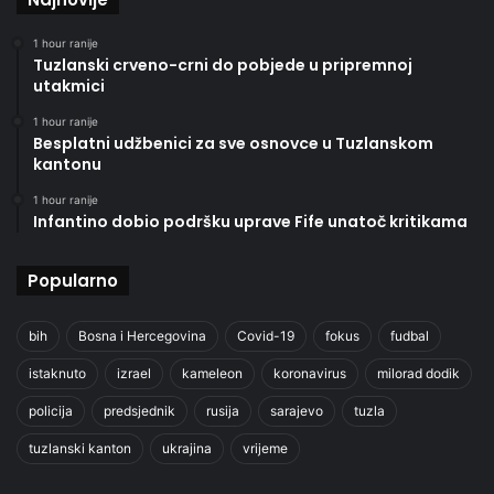
1 hour ranije
Tuzlanski crveno-crni do pobjede u pripremnoj
utakmici
1 hour ranije
Besplatni udžbenici za sve osnovce u Tuzlanskom
kantonu
1 hour ranije
Infantino dobio podršku uprave Fife unatoč kritikama
Popularno
bih
Bosna i Hercegovina
Covid-19
fokus
fudbal
istaknuto
izrael
kameleon
koronavirus
milorad dodik
policija
predsjednik
rusija
sarajevo
tuzla
tuzlanski kanton
ukrajina
vrijeme