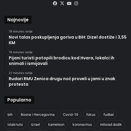
Facebook
X
YouTube
Instagram
Najnovije
18 minutes ranije
Novi talas poskupljenja goriva u BiH: Dizel dostiže i 3,55
KM
19 minutes ranije
Pijani turisti potopili brodicu kod Hvara, lokalci ih
snimali i ismijavali
21 minutes ranije
Rudari RMU Zenica drugu noć proveli u jami u znak
protesta
Popularno
bih
Bosna i Hercegovina
Covid-19
fokus
fudbal
istaknuto
izrael
kameleon
koronavirus
milorad dodik