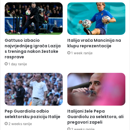
Gattuso izbacio
Italija vraća Mancinija na
najvrjednijeg igrača Lazija
klupu reprezentacije
s treninga nakon žestoke
1 week ranije
rasprave
1 day ranije
Pep Guardiola odbio
Italijani žele Pepa
selektorsku poziciju Italije
Guardiolu za selektora, ali
pregovori zapeli
2 weeks ranije
2 weeks ranije