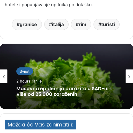
hotele i popunjavanje upitnika po dolasku.
granice
italija
rim
turisti
Svijet
2 hours ranije
Masovna epidemija parazita u SAD-u:
Više od 25.000 zaraženih
Možda će Vas zanimati i: