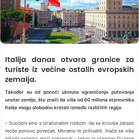
Italija danas otvara granice za
turiste iz većine ostalih evropskih
zemalja.
Također su od ponoći ukinuta ograničenja putovanja
unutar zemlje, što znači da više od 60 miliona stanovnika
Italije mogu slobodno kretati između različitih regija.
– Suočeni smo s izračunatim rizikom da se krivulja zaraze
može ponovo povećati. Moramo to prihvatiti. Inače se više
nikada nećemo moći pokrenuti – rekao je premijer Đuzepe