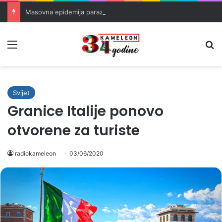
Masovna epidemija parazita u SAD-u: Više od 25.000 zaraženih
Meni
Pr
Svijet
Granice Italije ponovo
otvorene za turiste
radiokameleon
03/06/2020