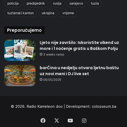
policija
predsjednik
rusija
sarajevo
tuzla
tuzlanski kanton
ukrajina
vrijeme
Preporučujemo
Ljeto nije završilo: Iskoristite vikend uz
more i 1 noćenje gratis u Baškom Polju
3 weeks ranije
barČina u nedjelju otvara ljetnu baštu
uz novi meni i DJ live set
08/05/2026
© 2026. Radio Kameleon doo | Development:
colosseum.ba
Facebook
X
YouTube
Instagram