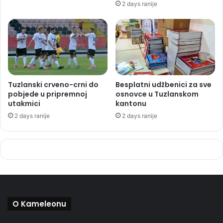
2 days ranije
Tuzlanski crveno-crni do
Besplatni udžbenici za sve
pobjede u pripremnoj
osnovce u Tuzlanskom
utakmici
kantonu
2 days ranije
2 days ranije
O Kameleonu