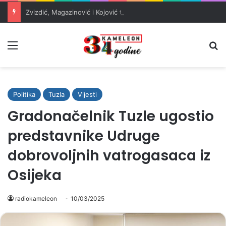
Zvizdić, Magazinović i Kojović traže poseban status za Memorijalni centar Srebrenica
Meni
Pr
Politika
Tuzla
Vijesti
Gradonačelnik Tuzle ugostio
predstavnike Udruge
dobrovoljnih vatrogasaca iz
Osijeka
radiokameleon
10/03/2025