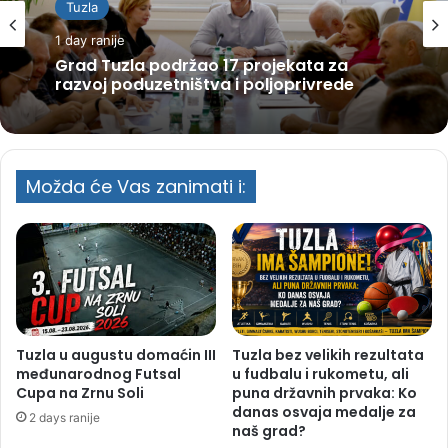
Tuzla
1 day ranije
Grad Tuzla podržao 17 projekata za
razvoj poduzetništva i poljoprivrede
Možda će Vas zanimati i:
Tuzla u augustu domaćin III
Tuzla bez velikih rezultata
međunarodnog Futsal
u fudbalu i rukometu, ali
Cupa na Zrnu Soli
puna državnih prvaka: Ko
danas osvaja medalje za
2 days ranije
naš grad?