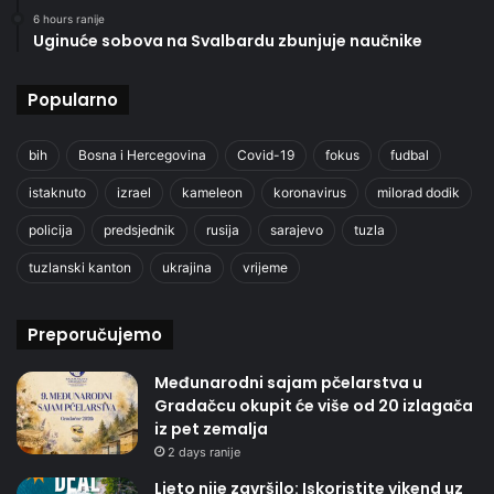
6 hours ranije
Uginuće sobova na Svalbardu zbunjuje naučnike
Popularno
bih
Bosna i Hercegovina
Covid-19
fokus
fudbal
istaknuto
izrael
kameleon
koronavirus
milorad dodik
policija
predsjednik
rusija
sarajevo
tuzla
tuzlanski kanton
ukrajina
vrijeme
Preporučujemo
Međunarodni sajam pčelarstva u
Gradačcu okupit će više od 20 izlagača
iz pet zemalja
2 days ranije
Ljeto nije završilo: Iskoristite vikend uz