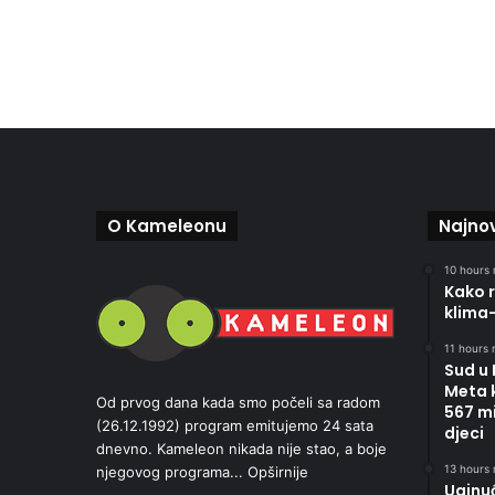
O Kameleonu
Najnov
10 hours 
Kako r
klima
11 hours r
Sud u
Meta 
Od prvog dana kada smo počeli sa radom
567 mi
(26.12.1992) program emitujemo 24 sata
djeci
dnevno. Kameleon nikada nije stao, a boje
13 hours 
njegovog programa...
Opširnije
Uginu