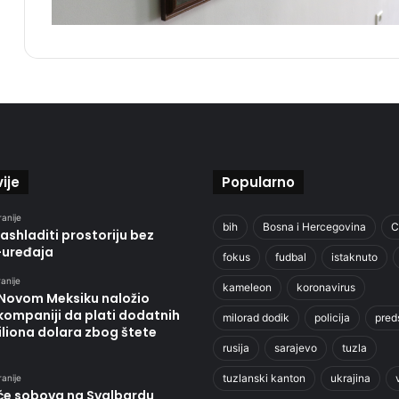
ije
Popularno
ranije
bih
Bosna i Hercegovina
C
ashladiti prostoriju bez
-uređaja
fokus
fudbal
istaknuto
anije
kameleon
koronavirus
 Novom Meksiku naložio
kompaniji da plati dodatnih
milorad dodik
policija
pred
liona dolara zbog štete
rusija
sarajevo
tuzla
tuzlanski kanton
ukrajina
ranije
će sobova na Svalbardu