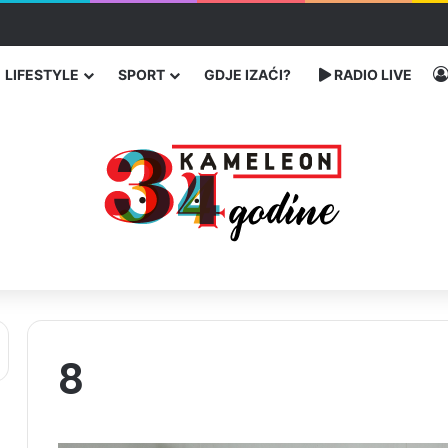
ć traže poseban status za Memorijalni centar Srebrenica
LIFESTYLE
SPORT
GDJE IZAĆI?
RADIO LIVE
8