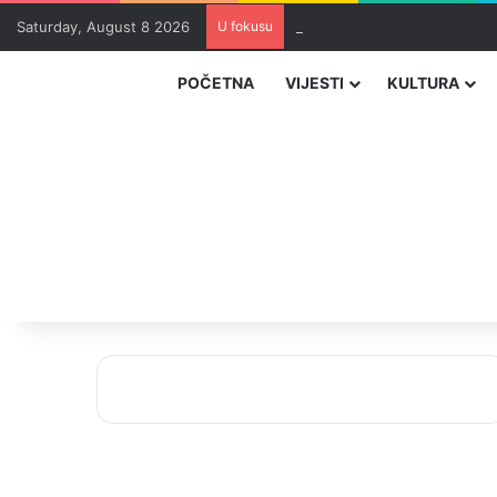
Saturday, August 8 2026
U fokusu
Zvizdić, Magazinović i Kojovi
POČETNA
VIJESTI
KULTURA