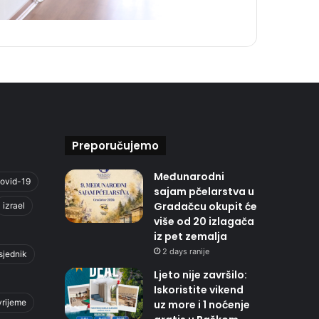
Preporučujemo
Međunarodni
ovid-19
sajam pčelarstva u
Gradačcu okupit će
izrael
više od 20 izlagača
iz pet zemalja
2 days ranije
sjednik
Ljeto nije završilo:
Iskoristite vikend
vrijeme
uz more i 1 noćenje