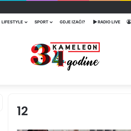
traže poseban status za Memorijalni centar Srebrenica
LIFESTYLE
SPORT
GDJE IZAĆI?
RADIO LIVE
12