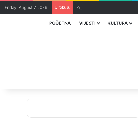
Friday, August 7 2026
U fokusu
Zvizdić, Magazinović i Kojović 
POČETNA
VIJESTI
KULTURA