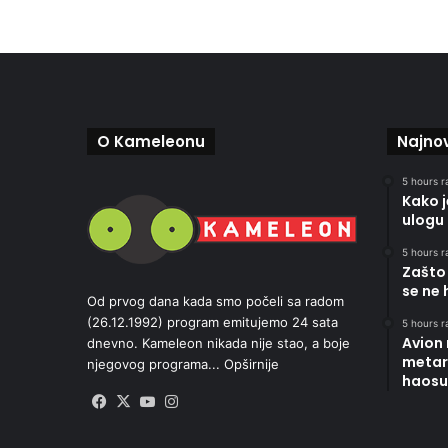
O Kameleonu
Najnov
5 hours r
Kako 
ulogu 
5 hours r
Zašto 
se ne 
Od prvog dana kada smo počeli sa radom
(26.12.1992) program emitujemo 24 sata
5 hours r
Avion
dnevno. Kameleon nikada nije stao, a boje
metara
njegovog programa...
Opširnije
haosu
Facebook
X
YouTube
Instagram