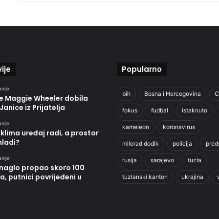
ije
Popularno
anije
bih
Bosna i Hercegovina
C
je Maggie Wheeler dobila
Janice iz Prijatelja
fokus
fudbal
istaknuto
anije
kameleon
koronavirus
klima uređaj radi, a prostor
hladi?
milorad dodik
policija
pred
anije
rusija
sarajevo
tuzla
 naglo propao skoro 100
, putnici povrijeđeni u
tuzlanski kanton
ukrajina