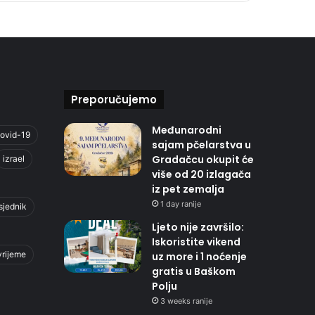
Preporučujemo
Međunarodni
ovid-19
sajam pčelarstva u
Gradačcu okupit će
izrael
više od 20 izlagača
iz pet zemalja
1 day ranije
sjednik
Ljeto nije završilo:
Iskoristite vikend
vrijeme
uz more i 1 noćenje
gratis u Baškom
Polju
3 weeks ranije