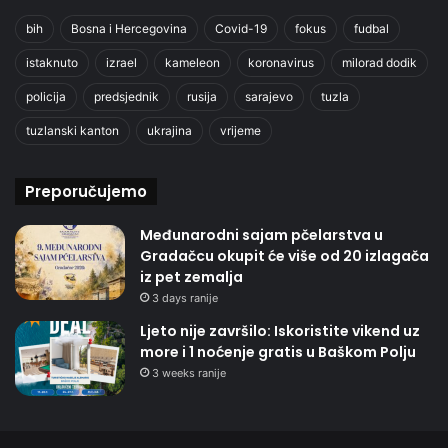
bih
Bosna i Hercegovina
Covid-19
fokus
fudbal
istaknuto
izrael
kameleon
koronavirus
milorad dodik
policija
predsjednik
rusija
sarajevo
tuzla
tuzlanski kanton
ukrajina
vrijeme
Preporučujemo
Međunarodni sajam pčelarstva u
Gradačcu okupit će više od 20 izlagača
iz pet zemalja
3 days ranije
Ljeto nije završilo: Iskoristite vikend uz
more i 1 noćenje gratis u Baškom Polju
3 weeks ranije