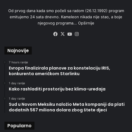
Od prvog dana kada smo počeli sa radom (26.12.1992) program
emitujemo 24 sata dnevno. Kameleon nikada nije stao, a boje
njegovog programa...
Opširnije
Facebook
X
YouTube
Instagram
Najnovije
7 hours ranije
Evropa finalizirala planove za konstelaciju IRIS,
konkurenta američkom Starlinku
1 day ranije
Kako rashladiti prostoriju bez klima-uređaja
1 day ranije
Sud u Novom Meksiku naložio Meta kompaniji da plati
dodatnih 567 miliona dolara zbog štete djeci
Popularno