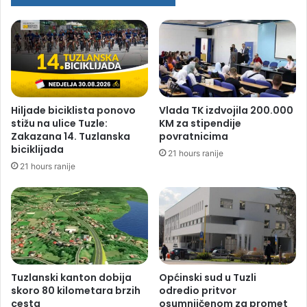
Hiljade biciklista ponovo
Vlada TK izdvojila 200.000
stižu na ulice Tuzle:
KM za stipendije
Zakazana 14. Tuzlanska
povratnicima
biciklijada
21 hours ranije
21 hours ranije
Tuzlanski kanton dobija
Općinski sud u Tuzli
skoro 80 kilometara brzih
odredio pritvor
cesta
osumnjičenom za promet