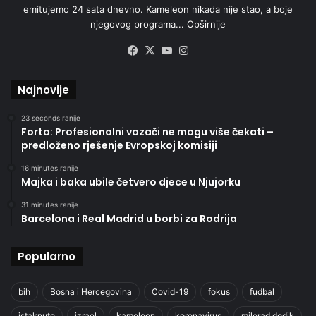
emitujemo 24 sata dnevno. Kameleon nikada nije stao, a boje
njegovog programa...
Opširnije
Facebook
X
YouTube
Instagram
Najnovije
23 seconds ranije
Forto: Profesionalni vozači ne mogu više čekati –
predloženo rješenje Evropskoj komisiji
16 minutes ranije
Majka i baka ubile četvero djece u Njujorku
31 minutes ranije
Barcelona i Real Madrid u borbi za Rodrija
Popularno
bih
Bosna i Hercegovina
Covid-19
fokus
fudbal
istaknuto
izrael
kameleon
koronavirus
milorad dodik