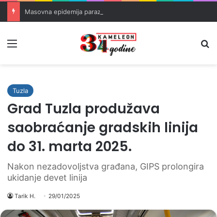
Masovna epidemija parazita u SAD-u: Više od 25.000 zaraženih
Meni
Pr
Tuzla
Grad Tuzla produžava
saobraćanje gradskih linija
do 31. marta 2025.
Nakon nezadovoljstva građana, GIPS prolongira
ukidanje devet linija
Tarik H.
29/01/2025