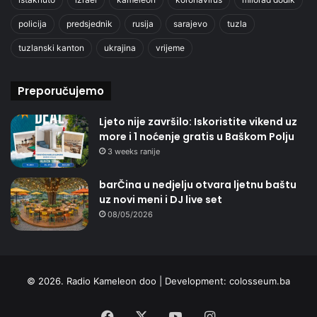
policija
predsjednik
rusija
sarajevo
tuzla
tuzlanski kanton
ukrajina
vrijeme
Preporučujemo
Ljeto nije završilo: Iskoristite vikend uz
more i 1 noćenje gratis u Baškom Polju
3 weeks ranije
barČina u nedjelju otvara ljetnu baštu
uz novi meni i DJ live set
08/05/2026
© 2026. Radio Kameleon doo | Development:
colosseum.ba
Facebook
X
YouTube
Instagram