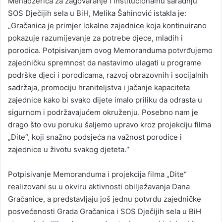
Menadžerica za zagovaranje i institucionalnu saradnju
SOS Dječijih sela u BiH, Melika Šahinović istakla je:
„Gračanica je primjer lokalne zajednice koja kontinuirano
pokazuje razumijevanje za potrebe djece, mladih i
porodica. Potpisivanjem ovog Memoranduma potvrđujemo
zajedničku spremnost da nastavimo ulagati u programe
podrške djeci i porodicama, razvoj obrazovnih i socijalnih
sadržaja, promociju hraniteljstva i jačanje kapaciteta
zajednice kako bi svako dijete imalo priliku da odrasta u
sigurnom i podržavajućem okruženju. Posebno nam je
drago što ovu poruku šaljemo upravo kroz projekciju filma
„Dite“, koji snažno podsjeća na važnost porodice i
zajednice u životu svakog djeteta.“
Potpisivanje Memoranduma i projekcija filma „Dite“
realizovani su u okviru aktivnosti obilježavanja Dana
Gračanice, a predstavljaju još jednu potvrdu zajedničke
posvećenosti Grada Gračanica i SOS Dječijih sela u BiH