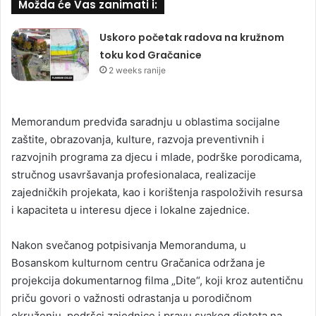
Možda će Vas zanimati i:
Uskoro početak radova na kružnom
toku kod Gračanice
2 weeks ranije
Memorandum predviđa saradnju u oblastima socijalne
zaštite, obrazovanja, kulture, razvoja preventivnih i
razvojnih programa za djecu i mlade, podrške porodicama,
stručnog usavršavanja profesionalaca, realizacije
zajedničkih projekata, kao i korištenja raspoloživih resursa
i kapaciteta u interesu djece i lokalne zajednice.
Nakon svečanog potpisivanja Memoranduma, u
Bosanskom kulturnom centru Gračanica održana je
projekcija dokumentarnog filma „Dite“, koji kroz autentičnu
priču govori o važnosti odrastanja u porodičnom
okruženju, podršci zajednice i pravu svakog djeteta na