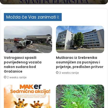
Možda će Vas zanimati i:
Vatrogasci spasili
Muškarac iz Srebrenika
povrijeđenog vozača
osumnjičen za pucnjavu i
nakon sudara kod
prijetnje, predložen pritvor
Gračanice
3 weeks ranije
2 weeks ranije