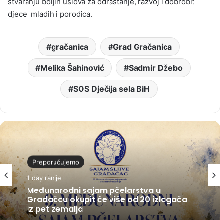
stvaranju boljih uslova za odrastanje, razvoj i dobrobit
djece, mladih i porodica.
gračanica
Grad Gračanica
Melika Šahinović
Sadmir Džebo
SOS Dječija sela BiH
Preporučujemo
1 day ranije
Međunarodni sajam pčelarstva u
Gradačcu okupit će više od 20 izlagača
iz pet zemalja