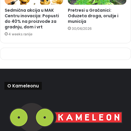
Sedmična akcija u MAK
Pretresi u Gračanici:
Centru inovacija: Popusti
Oduzeta droga, oružje i
do 40% na proizvode za
municija
gradnju, dom i vrt
30/06/2026
4 weeks ranije
O Kameleonu