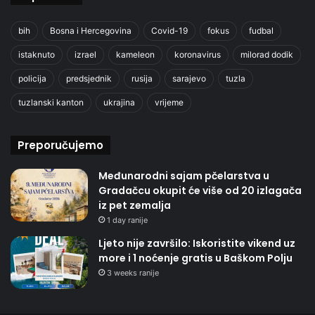
bih
Bosna i Hercegovina
Covid-19
fokus
fudbal
istaknuto
izrael
kameleon
koronavirus
milorad dodik
policija
predsjednik
rusija
sarajevo
tuzla
tuzlanski kanton
ukrajina
vrijeme
Preporučujemo
Međunarodni sajam pčelarstva u
Gradačcu okupit će više od 20 izlagača
iz pet zemalja
1 day ranije
Ljeto nije završilo: Iskoristite vikend uz
more i 1 noćenje gratis u Baškom Polju
3 weeks ranije