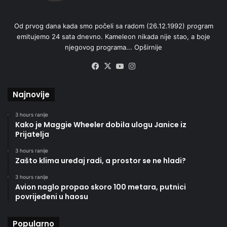
Od prvog dana kada smo počeli sa radom (26.12.1992) program
emitujemo 24 sata dnevno. Kameleon nikada nije stao, a boje
njegovog programa...
Opširnije
Facebook
X
YouTube
Instagram
Najnovije
3 hours ranije
Kako je Maggie Wheeler dobila ulogu Janice iz
Prijatelja
3 hours ranije
Zašto klima uređaj radi, a prostor se ne hladi?
3 hours ranije
Avion naglo propao skoro 100 metara, putnici
povrijeđeni u haosu
Popularno