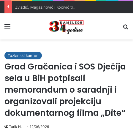
Zvizdić, Magazinović i Kojović traže poseban status za Memorijalni centar Srebrenica
Meni
Pr
Tuzlanski kanton
Grad Gračanica i SOS Dječija
sela u BiH potpisali
memorandum o saradnji i
organizovali projekciju
dokumentarnog filma „Dite“
Tarik H.
12/06/2026